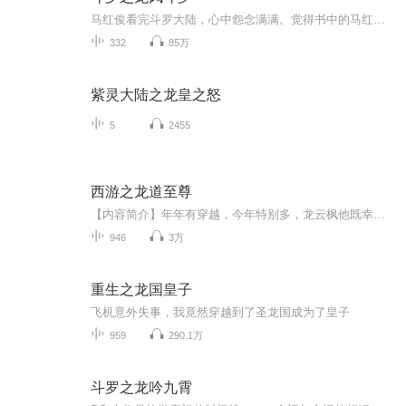
马红俊看完斗罗大陆，心中怨念满满。觉得书中的马红俊太给自己的名字丢脸。他站在镜子前一照。“英俊的面容，完美的身材，哪次去夜店不迷倒万千少女！”“要是我能穿越到斗罗大陆就好了！”……梦想成真，欢迎来到斗罗大陆！既然你认为那个马红俊不行，那...
332
85万
紫灵大陆之龙皇之怒
5
2455
西游之龙道至尊
【内容简介】年年有穿越，今年特别多，龙云枫他既幸运又不幸运的穿越了到了西游世界，可为啥要穿越成天天给人骑的小白龙捏？为了自由，他不断奋斗，一路变强，也在不经意间也获得无数佳人的芳心，上到天庭仙女西方女神，下到美艳小妖人族萝莉，总之一个也...
946
3万
重生之龙国皇子
飞机意外失事，我竟然穿越到了圣龙国成为了皇子
959
290.1万
斗罗之龙吟九霄