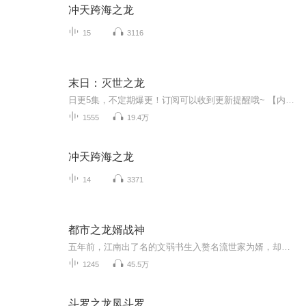
冲天跨海之龙
15
3116
末日：灭世之龙
日更5集，不定期爆更！订阅可以收到更新提醒哦~ 【内容简介】 遭妻友陷害后，苏晨穿越回末日降临之日，却变成了一条弱小的青蛇！意外获得化龙系统，从此风云化龙！打不倒我的，杀不掉我的，磨不平我的，都只会让我变得更强！苏晨发誓，他要做的，不仅...
1555
19.4万
冲天跨海之龙
14
3371
都市之龙婿战神
五年前，江南出了名的文弱书生入赘名流世家为婿，却最终替罪入狱，沦为一方笑柄；五年后，北冥边关，九棺送葬，书生一战定天下。天王卸甲归田，却发现亲人多年来一直受辱，妻子住狗窝，受尽欺凌侮辱......每天更新三集，和你分享听书的快乐。
1245
45.5万
斗罗之龙凤斗罗