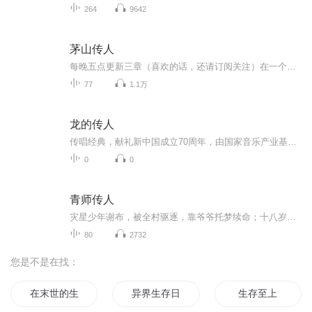
264
9642
茅山传人
每晚五点更新三章（喜欢的话，还请订阅关注）在一个大晴天的早上，我全家都让雷给劈死了，事情诡异的让人可怕，早已经死去的二叔找到我说出了真相……
77
1.1万
龙的传人
传唱经典，献礼新中国成立70周年，由国家音乐产业基地主办、无限星空音乐集团承办的《我和我的祖国》——“音为有你”主题音乐活动，邀请华裔歌手刘宪华重新演绎歌曲《龙的传人》，该曲由著名音乐人侯德健包揽词曲，词意新颖、曲调激昂，让无数海内外华侨华人产生了强烈的民族认同感。 华夏儿女皆是龙的传人，我们的骨子里流淌着炎黄的血液，无论走到哪里，身在何处，我们心灵相通，血脉相依。在庆祝新中国成立70周年之际，刘宪华用青春明亮的嗓音献唱这首《龙的传人》，并在编曲中加入了自...
0
0
青师传人
灾星少年谢布，被全村驱逐，靠爷爷托梦续命；十八岁那年，娃娃亲丁璇上门退婚，却当场撞煞。为救她的命，他背起桃枝、墨斗、红绳，独闯阴路，与彼岸花对话，和鬼王抢人。命格反转，婚约重启——可醒来的丁璇，只记得他叫“谢布”，忘了那一吻。当纸人抬轿...
80
2732
您是不是在找：
在末世的生存
异界生存日记
生存至上