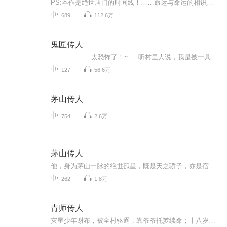
PS:本作是绝世唐门的时间线！……命运与命运的相识，那是一曲叫做缘分的交响曲。神界打压，魂兽永世不得成神，为了冲破神的制裁，它们做出了一个艰难的选择。自九宝琉璃出世，少年一步步问鼎大陆之巅，青龙出海，魔铠降世，秦泽要将自己的名字唱响整个大陆...
689
112.6万
鬼匠传人
太恐怖了！~ 听村里人说，我是被一具女尸带到这个世上来的。十六年前发大水，一具女尸瞪着双眼，面朝村子，直立在水中，像是在哀求着双眼流着血泪……本以为一生就这样结束，却不料十六年后女尸回来要索我的性命，从此开始，冤魂索命，恶鬼吃人，当我距离真相越来越近之时，却发现一切原来是如此…… ：订 阅，评论，点赞，赞助礼物！！~...
127
56.6万
茅山传人
754
2.6万
茅山传人
他，身为茅山一脉的绝世孤星，既是天之骄子，亦是宿命的孤儿。初时，他对世间鬼魅之事嗤之以鼻，直至那一纸来自上级的秘密使命，将他推向了乡土深处。一本尘封的茅山古书，悄然揭开他生活的新篇章，驱邪治病，破解奇难杂症，他的智慧与胆识在民间口耳相传...
262
1.8万
青师传人
灾星少年谢布，被全村驱逐，靠爷爷托梦续命；十八岁那年，娃娃亲丁璇上门退婚，却当场撞煞。为救她的命，他背起桃枝、墨斗、红绳，独闯阴路，与彼岸花对话，和鬼王抢人。命格反转，婚约重启——可醒来的丁璇，只记得他叫“谢布”，忘了那一吻。当纸人抬轿...