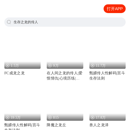
打开APP
生存之龙的传人
1.5万
9万
11.7万
FC成龙之龙
在人间之龙的传人|爱
甄嬛传人性解码|宫斗
恨情仇|心境历练|我
生存法则
究竟是谁
19.5万
815
17.8万
甄嬛传人性解码|宫斗
降魔之龙丘
兽人之龙泽