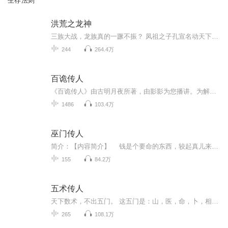
生存法则
洪荒之龙神
三族大战，龙族真的一蹶不振？ 凤祖之子孔宣名动天下，作为三族之首的龙族真的没有绝顶强者？ 龙族坐拥四海，实力却是弱小无比，偌大的海域竟没有强者占领？ 洪荒亿万年，所谓的天使，众神到底从何而来？ 一只菱龙，如何在洪荒演绎自己的传奇？ 空间法则，时间法则，先天至宝，都有。 兄弟，徒弟，师尊，也都有。 逆天，顺天，只看心情！ 第一次录书，希望各位兄弟姐妹们，捧个场，多提宝贵意见，梦无痕在这里抱拳致谢了。 从2月25日开始，周一，周二，周四晚上八点到九点开始直播，周六下午两点开始直播...
244
264.4万
百诡传人
《百诡传人》由古明月夜所著，由影影为您播讲。为解七十二谜团，杨天明携秘籍下潜山，闯荡都市，邂逅美女，逍遥人间，来日龙魂归体，他不是一个人！《百诡传人》是一部集灵异、市井俗谈、美女于一体的小说，且看杨天明如何逍遥人间，他到底是……一切谜底...
1486
103.4万
巫门传人
简介：【内容简介】 钱是个要命的东西，较起真儿来，多好的朋友都能翻脸，可砸在头上，就没啥解不开的仇疙瘩。而我呢，也是因为钱的勾当，走了下坡路。半年前，我跟朋友合开了一家超市，因为经营不善，很快就倒闭了，盘点账目的时候，出了很多纰漏，我俩互相猜忌，闹得非常难看，最后朋友没了，我的钱也打了水漂。【作者/主播简介】作者 ：东家主播 ：尘埃【购买须知】1、本作品为付费有声书，前20集为免费试听，购买成功后，即可收听，可下载重复收听。2、版权归原作者所有，...
155
84.2万
五术传人
天下数术，不出五门。 这五门是：山，医，命，卜，相。 再往下，分别是：法术，符咒，子平八字，紫微斗数，奇门遁甲，理气风水，面相，骨气…… 而我们魏氏一门，为五术总纲。 五术包罗万象，夺天之机，因此，非大气运，大机缘者不能胜任，先天不足后天补...
265
108.1万