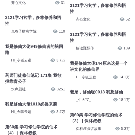
齐心文化
31
3121学习玄学，多靠修养和悟
性
3121学习玄学，多靠修养和悟
齐心文化
52
性
鬼谷子财商学院
110
3121学习玄学，多靠修养和悟
性
我是修仙大佬949修仙者的脑回
解读甄嬛传
139
路
Hi_令狐云邈
3.7万
我是修仙大佬144原来这是一个
讲文化的修仙界
药师门徒修仙笔记-171集 我欲
Hi_令狐云邈
14.1万
投靠青公子
水声剧社
3251
老弟，修仙呢0013 我想修仙
_牛大宝_
18.1万
我是修仙大佬1010妖兽来袭
Hi_令狐云邈
3.4万
第60集 学习修仙学院的仙术
（3） | 保林叔叔
第60集 学习修仙学院的仙术
保林叔叔讲故事
5.3万
（4） | 保林叔叔