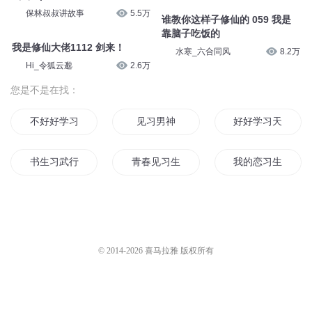
保林叔叔讲故事
5.5万
谁教你这样子修仙的 059 我是
靠脑子吃饭的
我是修仙大佬1112 剑来！
水寒_六合同风
8.2万
Hi_令狐云邈
2.6万
您是不是在找：
不好好学习却来修真的我
见习男神
好好学习天天恋爱
书生习武行天下
青春见习生
我的恋习生
天才学习系统
影后她只想学习
习武之路
我有一个学习系统
习习武讲讲课
重生之我有学习系
© 2014-
2026
喜马拉雅 版权所有
老子有靠山
从斗罗开始学习
见习天神系统