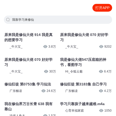
打开APP
我靠学习来修仙
原来我是修仙大佬 914 我是真
原来我是修仙大佬 070 好好学
的想要学习
习
_牛大宝_
3.8万
_牛大宝_
9202
原来我是修仙大佬 070 好好学
我是修仙大佬547压底箱的神
习
书，看图学习
_牛大宝_
30万
Hi_令狐云邈
6.4万
修仙狂徒 第0753集 学习仙法
修仙狂徒 第3183集 自己学习
广东畅读
24.6万
广东畅读
4.2万
我在修仙界万古长青 638 我有
学习只靠孩子越来越难.m4a
靠山
心育幸福家庭
1050
说书人鱼大
1.5万