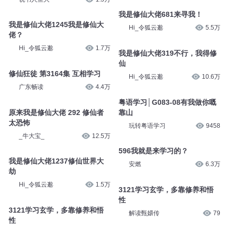
我是修仙大佬681来寻我！
我是修仙大佬1245我是修仙大
Hi_令狐云邈
5.5万
佬？
Hi_令狐云邈
1.7万
我是修仙大佬319不行，我得修
仙
修仙狂徒 第3164集 互相学习
Hi_令狐云邈
10.6万
广东畅读
4.4万
粤语学习│G083-08有我做你嘅
原来我是修仙大佬 292 修仙者
靠山
太恐怖
玩转粤语学习
9458
_牛大宝_
12.5万
596我就是来学习的？
我是修仙大佬1237修仙世界大
安燃
6.3万
劫
Hi_令狐云邈
1.5万
3121学习玄学，多靠修养和悟
性
3121学习玄学，多靠修养和悟
解读甄嬛传
79
性