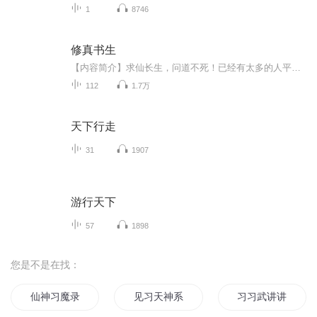
1
8746
修真书生
【内容简介】求仙长生，问道不死！已经有太多的人平凡走上这条路，注定会平庸一生。踏入修真界的罗宁，心中明悟：他们的行为循规蹈矩，经历大同小异，永远不可能问鼎巅峰！我须走一条不寻常的路。【作者/主播】作者：春秋血主播：聚之音【购买须知】1、本...
112
1.7万
天下行走
31
1907
游行天下
57
1898
您是不是在找：
仙神习魔录
见习天神系统
习习武讲讲课