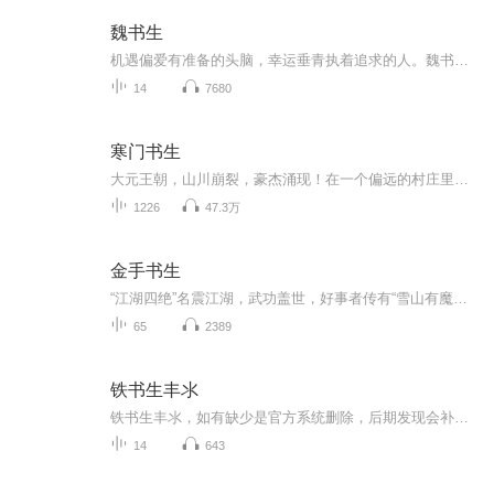
魏书生
机遇偏爱有准备的头脑，幸运垂青执着追求的人。魏书生选择了教育，历史选择了魏书生，中国终于有幸出现了具有哲学家头脑，改革家气魄和未来学家眼光的一代教育家。魏书生勤于思考，敢于改革，一步一脚印，魏书生善于总结，勇于创新，一步一重天，他的经验经过反复实践，已升华为一种技巧，一种艺术，一种境界。这套书即是对他这种技巧和艺术的进行汇总和分类赏析的一朵奇葩。中国教育需要更多有准备的头脑，中华民族更需要更多执着追求的人时代呼唤，更多的为书生式教育工作者。
14
7680
寒门书生
大元王朝，山川崩裂，豪杰涌现！在一个偏远的村庄里，有一位名叫宁天的贫穷书生，手持稀粥，从千峰万壑中踏出，身后聚集着众多人群，似要将世界化为一盘棋，横扫乾坤！
1226
47.3万
金手书生
“江湖四绝”名震江湖，武功盖世，好事者传有“雪山有魔女、南海有书生、江心有毒妇、地下有妖魂”等口诀。他们分别是“碧目魔女”淳于琬、“金手书生”司空奇、“江心毒妇”欧阳美及“九幽妖魂”宇文悲四人。“金手书生”司空奇身怀绝艺，巧遇“碧目魔女...
65
2389
铁书生丰氺
铁书生丰氺，如有缺少是官方系统删除，后期发现会补上，记得收藏关注
14
643