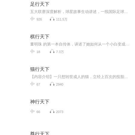
足行天下
五大联赛深度解析，球星故事生动讲述，一线国际足球专家带你走进国际足球核心。
926
111.5万
棋行天下
董明珠 的第一本自传体，讲述了她如何从一个小白变成一名销售高手。可能看完此书，才能对格力、董明珠有更直观、更深入的了解。
18
7.3万
猫行天下
【内容介绍】一只想转世成人的猫，立经上百次的投胎，终于如愿以偿，可是真正成为人以后的生活，会像猫预想的一样吗？最终它会做出怎样的选择…………欢迎大家收听本专辑，喜欢的话记得一定要点点订阅，避免迷路哦~
67
2940
神行天下
66
2073
尊行天下