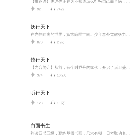
【推荐语】也许你正在为不知道怎么打扮自己而苦恼，也许你正在为不懂穿什么色彩的衣服而束手无策，也许你正在为如何装扮自己的居室而不知如何下手，也许你还不知用错了色彩会影响你的健康，也许你也不知为什么你就对某种颜色情有独钟，也许你更不知为什么...
92
7422
妖行天下
在光怪陆离的世界，妖族隐匿世间。少年意外觉醒妖力，打破人妖平衡。他背负使命，跨越万水千山，结交各路妖友，探寻身世之谜。一路上，神秘妖境暗藏凶险，强大妖王虎视眈眈。且听这部《妖行天下》，跟随主角的脚步，踏入波澜壮阔的妖界，感受热血与奇幻交...
870
2.9万
锋行天下
【内容简介】从前，有个叫乔丹的家伙，开启了后卫盛世！现在，有个无法无天也污法污天的张茣，他要让联盟进入新的前锋时代！华山论贱，污绝前锋！体坛多英雄，赛场他为王！彪悍的人生不需要解释！他，张茣，才是真正的张两万！热血澎湃的篮球竞技，满足你...
374
16.2万
听行天下
128
1.9万
白面书生
熟读四书五经，勤练琴棋书画，只求有朝一日考取功名为国分忧为民请命；满腹经纶，锦口绣心，达则兼济天下，穷则独善其身，是谓读书人。远离朝堂的那一方天地月明风清宜修身养性，却装不下天下太平的抱负，凡尘市井抚慰人心，却易辜负年华，进难，退亦难。读书人背负着圣贤道德、眷恋着良辰美景，苦苦的追求着两者的和谐和完美，在历史的长河留下无数令人或惋惜或动容的故事，实力歌手贺一航最新发布的古风单曲《白面书生》正是根植于书生群体这一特质，用诗般的旋律和语言，描绘了书生这一人物形象，生动具体真实，听...