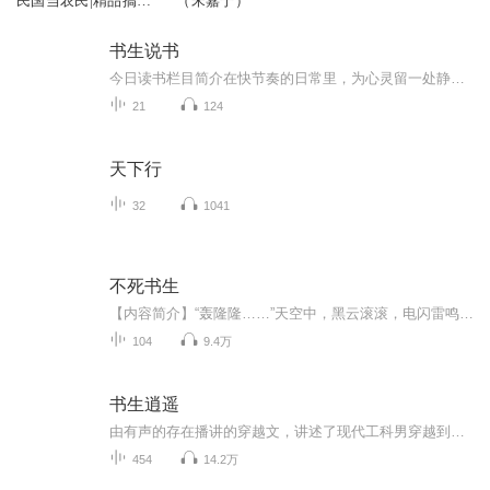
民国当农民|精品搞笑
（宋嘉宁）
多人有声剧
书生说书
今日读书栏目简介在快节奏的日常里，为心灵留一处静谧角落。今日读书，与你共赴一场文字之约。无论是经典名著的深邃哲思，还是新锐作品的鲜活洞察，我们都将精选好书、提炼精华，用简短的解读陪你利用碎片时光，感受阅读的力量。让每一天的阅读，成为治愈...
21
124
天下行
32
1041
不死书生
【内容简介】“轰隆隆……”天空中，黑云滚滚，电闪雷鸣声大作。唐年摊开手掌，浓郁黑光绽放。一书浮现，渐渐凝实，于掌心黑光中缓缓旋转。“刷！”将那书往高空一抛，唐年大喝一声：“城来！”“轰！”刹那间，地动山摇，一座城池垂天而下，降临荒野大地...
104
9.4万
书生逍遥
由有声的存在播讲的穿越文，讲述了现代工科男穿越到了古代，利用现代知识在古代混的风生水起，做起了盗贼，拥有了娇妻美妾以及……
454
14.2万