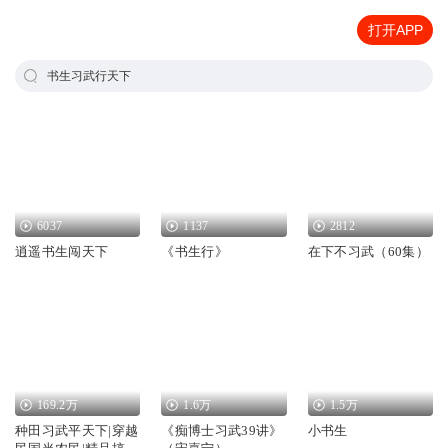
打开APP
书生习武行天下
6037
1137
2812
逍遥书生闯天下
《书生行》
在下不习武（60集）
169.2万
1.6万
1.5万
种田习武平天下|穿越
《痴博士习武39讲》
小书生