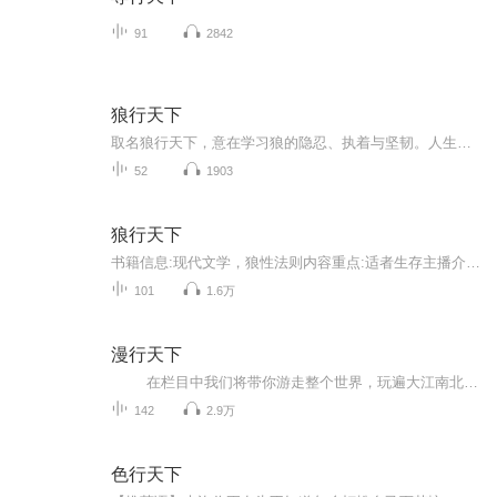
91
2842
狼行天下
取名狼行天下，意在学习狼的隐忍、执着与坚韧。人生本是一场独行，不必事事迎合，不必刻意合群，守一份初心，怀一份热爱，从容面对生活百态。记录日常点滴，分享人生感悟，讲述所见所闻所感。愿历经世事仍坦荡，走过风雨仍温柔，行遍四方，心有归处，在平...
52
1903
狼行天下
书籍信息:现代文学，狼性法则内容重点:适者生存主播介绍:cv青阳 情感主播 能陪你聊天唱歌推荐人群:
101
1.6万
漫行天下
在栏目中我们将带你游走整个世界，玩遍大江南北，了解名胜古迹，让师生足不出户也可以领略各地名族风情。
142
2.9万
色行天下