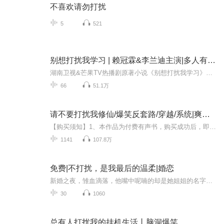
不喜欢请勿打扰
5
521
别想打扰我学习 | 赖冠霖&李兰迪主演|多人有声剧
湖南卫视&芒果TV热播剧原著小说《别想打扰我学习》，赖冠霖&李兰迪主演。【同名小说已签约出版简体、繁体、泰国、越南等。】荣获2020年第二届泛华文网络文学金键盘奖都市幻想类奖。每个人都有自己的闪光点，人生并不是只有“赢”才是最重要的。
66
51.1万
请不要打扰我修仙/爆笑反套路/穿越/系统|爽文/修仙/多人有声剧vip免费听
【购买须知】1、本作品为付费有声书，购买成功后，即可收听。2、版权归原作者所有，严禁翻录成任何形式，严禁在任何第三方平台传播，违者将追究其法律责任。3、如在充值／购买环节遇到问题，您可通过页面右上方按钮，将页面分享至微信内使用微信支付完成购...
1141
107.8万
免费|不打扰，是我最后的温柔|婚恋
新婚之夜，雏血滴落，他嘴中呢喃的却是她姐姐的名字。这场错误的婚姻下结的苦果，她早就知道，但却义无反顾。因为她只想静静的跟在他身边，哪怕是一只丧家犬。然而，鲜花终将会凋谢，日出总会有黄昏。他一次又一次的伤害和误解，终于将她十年的爱恋彻底被...
30
1060
总有人打扰我的挂机生活丨脑洞爆笑