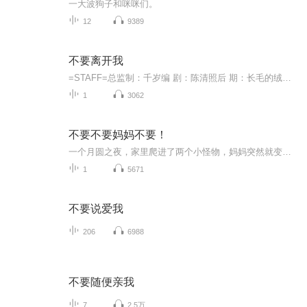
一大波狗子和咪咪们。
12
9389
不要离开我
=STAFF=总监制：千岁编 剧：陈清照后 期：长毛的绒绒海 报：小金导 演：夏侯落枫=CAST=罗家文：夏侯落枫梁小琳：沉鱼李景平：天师肉串陈晓琳：卡特拉张柏新（阿尔法）：北平百晓生护士小杨：乐麒护士小赵：阮筝王天浩：灵啸大姐：阮筝医生：星泽和尚：朝风...
1
3062
不要不要妈妈不要！
一个月圆之夜，家里爬进了两个小怪物，妈妈突然就变得不一样啦！那是因为他们感染了“哭闹虫”“生气虫”两个小怪物！当这两个小怪物落在父母身上的时候，又会是怎样的情形呢？
1
5671
不要说爱我
206
6988
不要随便亲我
7
2.5万