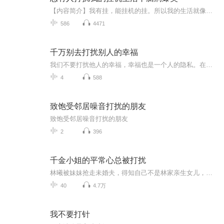
【内容简介】我有挂，能挂机的挂。所以我的生活就像一个放置游戏一样，非常的咸鱼。直到有一天，我曾经养过的猫，变成了人，还带着一只小猫咪投靠了我。随后母狮子也来了，小狐狸、小鸟都来了。然后，我的挂莫名其妙进化了，我的挂变成了挂中挂哔。明明敌...
586
4471
千万别去打扰别人的幸福
我们不要打扰他人的幸福，幸福也是一个人的隐私。在你眼中看的是一种苦难，在别人的心里也许正是一种幸福。这种幸福，无关荣华富贵、无关名誉地位，有关的，只是一种心灵感应和默契。这种幸福，像花儿开放一样，悄无声息，但却将馨香，在彼此心田里缠绵、...
4
588
致饱受邻居噪音打扰的朋友
致饱受邻居噪音打扰的朋友
2
396
千金小姐的平常心总被打扰
林曦被妹妹抢走未婚夫，得知自己不是林家亲生女儿，被赶出林家，养父母接走林曦，她发誓势必要夺回失去的一切。
40
4.7万
我不要打针