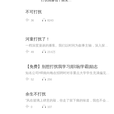
打扰我修仙丨搞笑丨
穿越丨修仙
不可打扰
36
8243
河童打扰了！
一档深度漫谈的播客。我们以时间为叙事主轴，深入探讨那些历经沉淀的文化现象、设计、物件、品牌、人物等，希望可以通过拆解过去的历程，找出关于未来的启发。不制造焦虑、不强追热点是我们的内容生产准则，信息大爆炸的时代里，我们更想提供纯粹的、降噪...
49
23.6万
【免费】别想打扰我学习|职场|学霸|励志
知名公司HR南向晚在招聘时对非重点大学学生充满偏见。一次宣讲后，她在飞机上陷入梦境，竟回到高二上学期期中考试时的高中教室，而周围一切都很陌生。她将在这个“重回”的高中经历什么，令人好奇。
52
256
余生不打扰
“风在玻璃上肆意的敲，你走了留下痛的味道，我也不会再想念你曾经的好，虽然寂寞有一点难熬，我的真心已不再重要，在你面前廉价的可笑，心碎的声音只有自己听到，失望攒够了离开就好。”提笔思念，落笔难言。爱到尽头，陌路成殇。不联系不打扰的背后，是那种想到心痛，想到流泪，是无尽的思念和伤悲。也许我们我们个的心里都会住着一个“不再打扰，只盼安好”的人吧！好的音乐作品会让人沉醉，那份听完音乐带给我们的内心的宁静和隐隐作痛正是音乐作品本身的魅力……
0
107