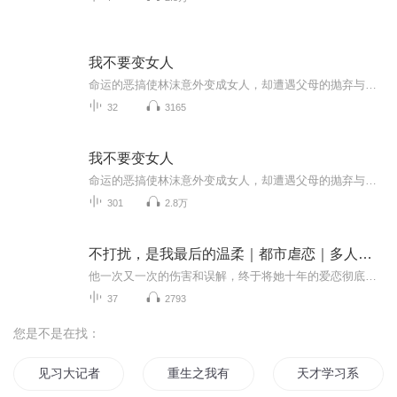
我不要变女人
命运的恶搞使林沫意外变成女人，却遭遇父母的抛弃与无情。他隐忍度日，努力维持着普通职员的生活，直到女友朱晓云的生日派对中，他被迫面对自己的秘密。午夜时分，他的真实身份被揭穿，突如其来的变故令他惊慌失措。然而，在与无情的贱男凌洹之间，他似乎...
32
3165
我不要变女人
命运的恶搞使林沫意外变成女人，却遭遇父母的抛弃与无情。他隐忍度日，努力维持着普通职员的生活，直到女友朱晓云的生日派对中，他被迫面对自己的秘密。午夜时分，他的真实身份被揭穿，突如其来的变故令他惊慌失措。然而，在与无情的贱男凌洹之间，他似乎...
301
2.8万
不打扰，是我最后的温柔｜都市虐恋｜多人有声剧
他一次又一次的伤害和误解，终于将她十年的爱恋彻底磨灭被失望替代新婚之夜，他嘴中喃喃的却是她姐姐的名字。这场错误的婚姻结下的苦果，她早就知道，因为她只想静静的留在他身边，哪怕他不爱她。在一次意外，她选择一心赴死“世事一场大梦 ，人生几度新凉...
37
2793
您是不是在找：
见习大记者
重生之我有学习系统
天才学习系统