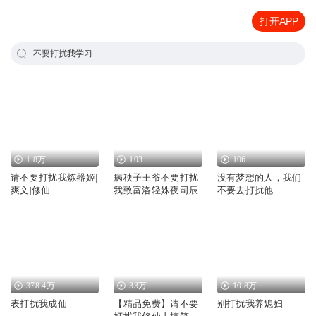
打开APP
不要打扰我学习
1.8万
103
106
请不要打扰我炼器姬|
病秧子王爷不要打扰
没有梦想的人，我们
爽文|修仙
我致富洛轻姝夜司辰
不要去打扰他
378.4万
33万
10.8万
表打扰我成仙
【精品免费】请不要
别打扰我养媳妇