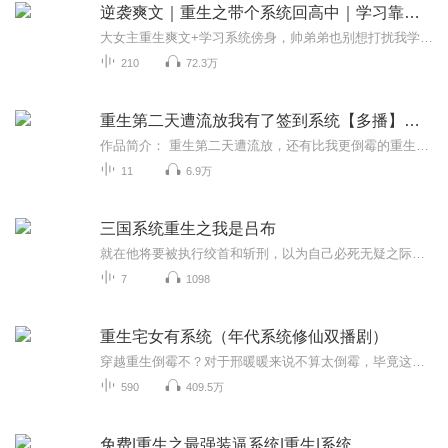
逆袭爽文｜重生之带个系统回高中｜学习靠系统｜精品多播
大女主重生爽文+学习系统傍身，帅弟弟也别想打扰我学习！ 播放量破20W抽取收听时长前3位6.66元红包奖励 播放量破50W抽取收听时长前2位16.66元红包奖励 沐阳阳团队制作多人有声剧！首月限时免费收听！还有福利相送～重生回到十六岁，许愿醒来发...
210
72.3万
重生第二天遭流放我有了签到系统【多播】古言重生爽文 | 签到系统
作品简介： 重生第二天遭流放，还有比我更倒霉的重生女吗？ 富家千金的屁股还没有坐热呢。就被抄家了。从此我们全家开始被流放的生涯。第二天，我看着手里莫名出现的手机，上面只有一个像某宝的购物app，下面只有一行字，签到。 CAST： 空心彩虹糖：旁白/...
11
6.9万
三国系统重生之我是吕布
就在他将要被执行绞首和斩刑，以为自己必死无疑之际。却听到了系统的声音，给予他一次重生的机会，就这样，有着古代武力与现代知识的新生儿，从此诞生了叮咚，一个机械音在脑海中响起。玩家：吕布 当前大汉朝世界：重来的新生地位：0，名声：0 。伴侣...
7
1098
重生宅女有系统（年代系统修仙双播剧）
穿越重生倒霉不？对于邢暖暖来说不算太倒霉，毕竟这个地方还是很优美的，而且比前世自已待的地方更安静，父母双亡，亲戚落井下石，除了窑洞一间，身无旁物，要怎么活···突然出现的小说打赏系统，这是什么鬼？为毛还需要自已发展读者，肿么感觉像发展下...
590
409.5万
免费|重生之最强装逼系统|重生|系统