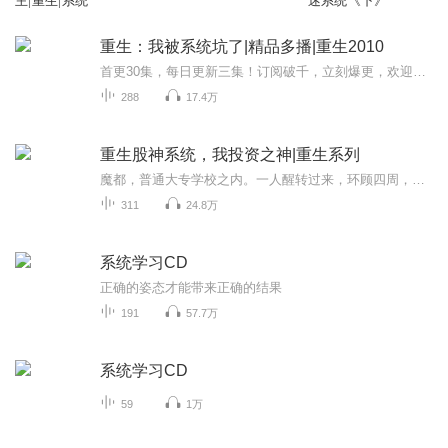
主|重生|系统
迷系统《下》
重生：我被系统坑了|精品多播|重生2010
首更30集，每日更新三集！订阅破千，立刻爆更，欢迎关注订阅！
288
17.4万
重生股神系统，我投资之神|重生系列
魔都，普通大专学校之内。一人醒转过来，环顾四周，一脸复杂的表情，很快确定了时间和地点。他低下头，看了一下自己的行头，更是暗骂了一声。“我这是做梦吧，我居然回到了大学时代？”“靠，10年时间，我已经成了百亿资产掌管人，可这一切，都要从头开始...
311
24.8万
系统学习CD
正确的姿态才能带来正确的结果
191
57.7万
系统学习CD
59
1万