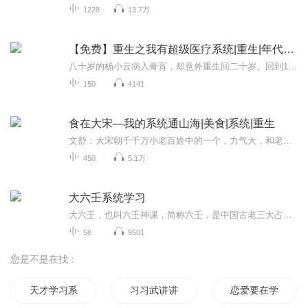
1228
13.7万
【免费】重生之我有超级医疗系统|重生|年代文|婚恋
八十岁的杨小云病入膏肓，却意外重生回二十岁。回到1956年，丈夫宁有为尚在。此时，来自海星的超级医疗系统009进驻她脑海。杨小云决心改变命运，让宁有为活下去，同时探索系统奥秘。
150
4141
食在大宋—我的系统通山海|美食|系统|重生
文舒：大宋朝千千万小老百姓中的一个，力气大，和老爹相依为命。奈何……一场雷火将她家小棺材铺烧成了灰烬。文舒欲哭无泪，万念俱灰之际却意外从灰烬里扒出了一个铁盒子。随着盒子意外开启，文舒绑定了奇异的系统，瑰丽传奇的山海世界在她面前一一展现。...
450
5.1万
大六壬系统学习
大六壬，也叫六壬神课，简称六壬，是中国古老三大占卜术之一，与太乙神数、奇门遁甲并称古三式。三式从功能上来讲，在古代太乙占国事，奇门占军事，六壬占人事。传承上来说，太乙神数古籍寥寥，近乎失传。奇门遁甲虽有传承，但亦有断代，且派别林立，又各...
58
9501
您是不是在找：
天才学习系统
习习武讲讲课
恋爱要在学习之后