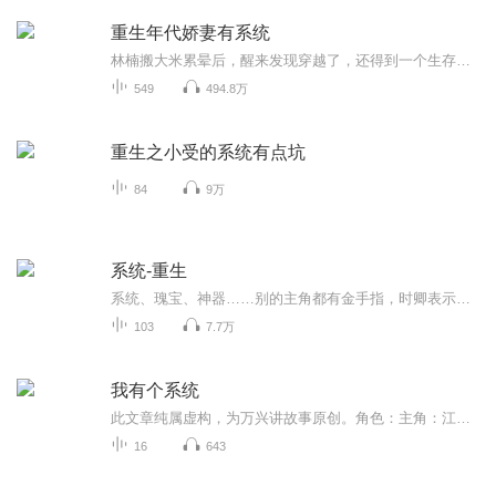
重生年代娇妻有系统
林楠搬大米累晕后，醒来发现穿越了，还得到一个生存系统，从此系统在手，天下我有。 什么，开局就下乡？ 林楠:没事，我有系统。 什么，这年代吃喝都成问题，要票还要钱？ 林楠:不怕，我有系统。 什么，有人要搞事？ 林楠:没事，我有系统。 系统:别什么都靠...
549
494.8万
重生之小受的系统有点坑
84
9万
系统-重生
系统、瑰宝、神器……别的主角都有金手指，时卿表示，小爷就是金手指。 只不过……他这个金手指为毛还要绑定个宿主？ 而这个宿主，肿么还是个满手血腥内心黑暗一心报社的蛇精病？ 蛇精病他忍了，可他还要和蛇精病一起协力共度不同的世界，这个肿么忍？ 古代，现代，末世，未来…… 当一个个世界穿梭下来，时卿觉得，他的宿主似乎也没有想像中那么糟糕？（喜欢的话，欢迎关注、订阅、评论、打赏、点赞、分享，谢谢支持！）
103
7.7万
我有个系统
此文章纯属虚构，为万兴讲故事原创。角色：主角：江东：主角江海：主角弟弟黄辉：江东发小华硕丰：江东大学同学，死对头，却在江东遇到危险时伸出援手配角：董然：餐厅老板，对江东特好熊孩子：江东家的邻居孩子楚玉儿：江东大学同学，同桌，与江东关系很...
16
643