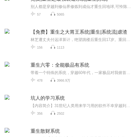
别人都是穿越到修仙界修炼到成仙才重生回地球,可怜陈博好不容易穿越一回,才..
57
5065
【免费】重生之大胃王系统|重生|系统流|虐渣
林芝遭丈夫付远泽算计，绝望跳楼后重生回17岁。重回父母尚在时，还获大胃王系统。她将改写命运，反击渣男，开启逆袭人生。
156
1113
重生六零：全能极品有系统
带着一个特殊的系统，穿越60年代，一家极品对我俯首帖耳，别人吃糠，我喝稀，别人喝稀，我吃干。系统让我改造极品家人，任务如此艰巨.......残忍，我该怎么办........还有那个两年就要嫁给军人的任务，请问可不可以不要嫁给极品啦......改造极品好心塞，因为我也想当个极品啊0.........很喜欢这本书，所以分享给大家。本书会尝试做个后期......其实也就是简单的音效，配乐什么的。本文目前已录制完毕！我的全部作品：已完结作品：《修罗小姐》，《空间神医：国民男神是女生》...
478
3966.9万
坑人的学习系统
【内容简介】31世纪人类用来学习用的软件不幸穿越到了21世纪。女主：“小说里出现的空间，系统都能让主角称霸世界，富可敌国。怎么我就遇到个系统是专门坑人的呢？”系统：“你刚刚说我什么？信不信我秒秒钟发射导弹让XXX国山峰变盆地？”跟随着学习系统一...
356
2502
重生散财系统