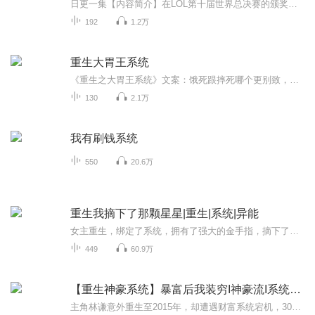
日更一集【内容简介】在LOL第十届世界总决赛的颁奖典礼上，获得世界冠军的DD战队，搬着一块印有2000万美金的牌子，说了这么一句话，“没有他就没有今天的DD战队。”在第74届国际戛纳电影节颁奖仪式上，华夏电影《花惜瑾》获得最高奖项金棕榈奖，导演李谋说...
192
1.2万
重生大胃王系统
《重生之大胃王系统》文案：饿死跟摔死哪个更别致，更得系统欢心？系统觉得砸到地面变肉饼这种死法很Low，于是替林芝安排了一下，回到十七岁，以更炫酷方式……结束人生，比如饿死？父母还健在，渣男sayByebye，人生已和从前不同，死是什么，我没想过这些。系统满意一笑：不想死，那就先干了这桶红烧肉！积攒脂肪转换能量还能在商店里换东西。经检测宿主智商低于平均水平线，建议换取来自2099年的大脑黄金饼干，不光学习不用发愁，也减少被骗几率哦！胖死还是饿死哪个更别致，更得林芝欢心？Emmmm……系统：就喜欢听话的宿主，你是最胖的！作品简评：重新回到十七岁的林芝带了个吃货属性的系统，如果吃不到能源值满点……就会死！万幸胡吃海喝囤积下来的脂肪能甩给系统商店换东西，来自未来的各种好物，令她成功从土肥圆变成了白瘦美！甩掉前世渣夫、救回患病母亲、借未来数据炒楼、做大胃王吃播坐拥千万粉丝……带着金手指的她一路顺风顺水，连那个或许会撕裂系统与她绑定关系的男人，也不费吹灰之力给拿下了。本文设定新奇，行文诙谐风趣，男女主感情描写甜蜜真挚，是本值得一读再读的好文。
130
2.1万
我有刷钱系统
550
20.6万
重生我摘下了那颗星星|重生|系统|异能
女主重生，绑定了系统，拥有了强大的金手指，摘下了那颗心仪已久的星星⭐️，感情、事业、生活和前世迥然不同！变得绚丽多彩，超乎想象！新剧来袭！关注、订阅不迷路！这个故事很有趣哦！主播强力推荐！另外，臣妾上架免费专辑，纯属个人的兴趣爱好，不为...
449
60.9万
【重生神豪系统】暴富后我装穷I神豪流I系统崩I装富
主角林谦意外重生至2015年，却遭遇财富系统宕机，30亿巨款突然到账后，他被迫从普通人转型为“顶级神豪”的荒诞逆袭故事。为演好有钱人，林谦从观察豪车社交属性、研究七星级酒店服务细节起步，逐步解锁“包年总统套房”“签约全网顶流网红”等操作。他以4...