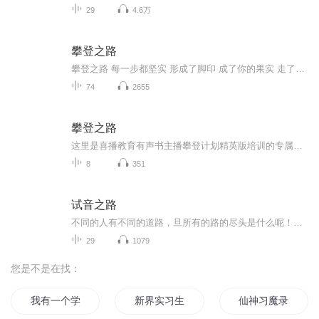
29
4.6万
攀登之路
攀登之路 每一步都坚实 形成了脚印 成了你的果实 走了就走坚实些吧
74
2655
攀登之路
这里是喜播教育有声书主播攀登计划精英版培训的专属练习专辑- 每周聚焦 1 个核心训练模块，记录从文本解析到有声演绎的完整打磨过程。每一份作业都是对 “有声书主播” 专业素养的进阶叩问，从基础发声到高阶演绎，循序渐进解锁有声表达的核心能力。
8
351
试音之路
不同的人有不同的道路，旦所有的路的尽头是什么呢！我一路走一路思考！
29
1079
您是不是在找：
我有一个学习系统
新界实习生
仙神习魔录