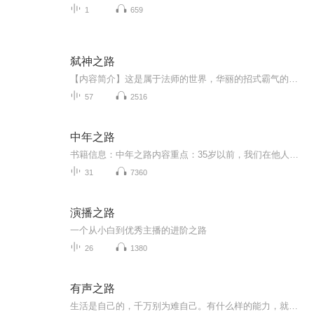
1
659
弑神之路
【内容简介】这是属于法师的世界，华丽的招式霸气的地位。 偶然和搭救自己的男人达成协议，少年扛起了毁灭世界虐杀神明的担子。 “活在这里比死更困难，如果你无法承受，那我们就此永别吧！” “站在血*横飞的世界面前仍微笑着的你，究竟是看不见，还是...
57
2516
中年之路
书籍信息：中年之路内容重点：35岁以前，我们在他人的期望下扮演各种角色，戴着“临时人格”的面具。35岁以后，抑郁、情感危机、职业瓶颈、身份焦虑、目标感迷失。在本书中，霍利斯教授基于荣格心理学的视角，以一种富有洞察力的方式呈现了中年经历的层次...
31
7360
演播之路
一个从小白到优秀主播的进阶之路
26
1380
有声之路
生活是自己的，千万别为难自己。有什么样的能力，就过什么样的生活。尽力而为，量力而行，做个温暖的人。有自己的喜好，有自己的原则，有自己的信仰，用顺其自然的态度过随遇而安的生活。余生站在属于自己的高度，看该看的风景。不要慌，太阳落山有月光，...