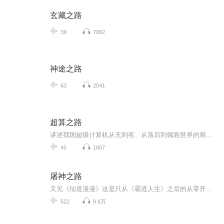
玄藏之路
39
7082
神途之路
63
2041
超算之路
讲述我国超级计算机从无到有、从落后到领跑世界的艰辛历程。“银河”“天河”系列超级计算机的传奇故事，展现出几代科学家、科研人的爱国奉献精神以及扎实的专业素养。
45
1607
屠神之路
又见《仙道漫漫》这是只从《霸道人生》之后的从零开始修炼之路一个平凡的学生，一个猥琐的偷窥者，一个拥有一颗善良心的少年，在一次恐怖袭击中，他继承了无数精英的思想，走上了一条铁血的屠神道路……他，是一个艺术家！他，是一个数学家！他，是一个心...
522
9.6万