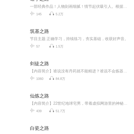
一部经典作品！人物刻画细腻！情节起伏吸引人。根据听众的喜好而精选，声音清晰，感染力强。感情色彩浓厚。。就是对我们的最大支持和厚爱。每天加班很辛苦，您就动动手指支持一下吧！一部经典作品！人物刻画细腻！情节起伏吸引人。根据听众的喜好而精选，声音清晰，感染力强。感情色彩浓厚。。就是对我们的最大支持和厚爱。每天加班很辛苦，您就动动手指支持一下吧！一部经典作品！人物刻画细腻！情节起伏吸引人。根据听众的喜好而精选，声音清晰，感染力强。感情色彩浓厚。。就是对我们的最大支持和厚爱。每天加班很...
145
5.2万
筑基之路
节目主题:正确学习，持续练习，夯实基础，收获好声音。
57
1.5万
剑徒之路
【内容简介】谁说没有丹药就不能精进？谁说不会炼器就没有神兵？谁说挫于制符就没有战斗力？ 所谓一剑破万法，在于信心......当危险来临，你唯一的依靠只有剑，而不是其他......【作者/主播简介】作者：惰堕，网络小说作家。主播：荏苒凝音工作室【购买须...
1060
84.8万
仙炼之路
【内容简介】22世纪地球宅男，带着虚拟网游里的神秘玉简，灵魂穿越到一个修真小门派的弟子身上。看地球宅男怎样在这个机遇与凶险并存的修真界生存，又如何一步步变强，成为三星域最传奇的人物，乃至纵横更高层的世界……【作者/主播简介】作者：快餐店，网...
439
51.7万
白瓷之路