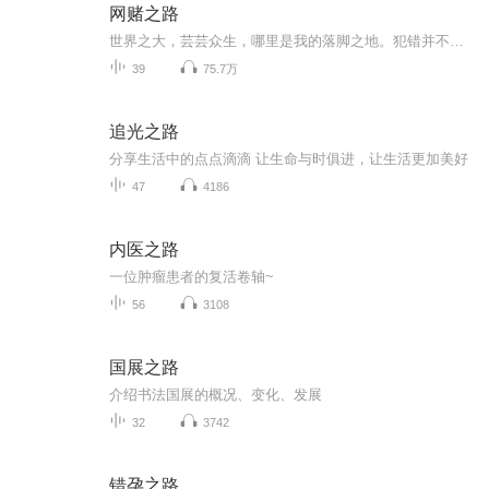
网赌之路
世界之大，芸芸众生，哪里是我的落脚之地。犯错并不可怕，可怕的是知错不改！
39
75.7万
追光之路
分享生活中的点点滴滴 让生命与时俱进，让生活更加美好
47
4186
内医之路
一位肿瘤患者的复活卷轴~
56
3108
国展之路
介绍书法国展的概况、变化、发展
32
3742
错孕之路