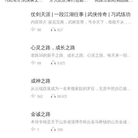
习武奇才|武侠爽文|
才入乱世|拳打恶霸|
民国当农民|精品搞笑
侠骨丹心
逍遥江湖
多人有声剧
仗剑天涯 | 一段江湖往事 | 武侠传奇 | 习武练功
内容简介 葵花宝典，武林至尊，号令天下，谁敢不从，龙氏一出，谁与争锋。 在一个充满了血性，更是充满了传奇色彩的江湖世界之中，流传着这么一句经典的传说。 而这葵花宝典和龙氏都是两本武学奇书，号称是江湖上的神话传说。 葵花宝典堪称是武林神话...
98
617
心灵之路，成长之路
老路16的新手之路、成长之路、心灵之路。每天来一段舒服惬意的音乐，来一段温柔的潺潺细语，聊聊生活的精彩和困苦，伴你入眠，愿明天会更好。感谢您的点赞评论和关注，我会尽力而为的回应。
99
5.8万
成神之路
从云端跌落成为一名卑微家奴的罗征，无意中把自己炼成了一件兵器。家族败落，妹妹被强大势力囚禁，罗征的命运究竟是上天安排好的，还是所谓的无命者？人族，妖夜族，魔族的对抗要持续到什么时候？隐藏在这一切背后的神秘力量到底是什么？ 一道抗争的序幕，...
562
58.6万
金诚之路
本张专辑是关于山东省淄博市桓台县马桥镇的山东金诚石化集团有限公司的发展历程，公司的领导人周敬才，真正白手起家的经历，我也是受益人之一，至今一经发现成为2000多人的集团公司，给当地经济的发展带来了积极的贡献。当然，朗读者在本公司成长历程也成...
7
335