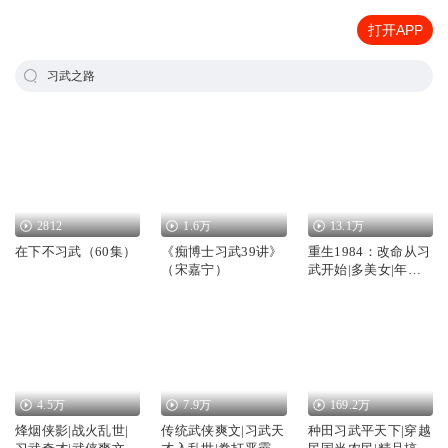
打开APP
习武之路
2812
1.6万
13.1万
在下不习武（60集）
《痴博士习武39讲》
重生1984：改命从习
（宋嘉宁）
武开始|多美女|年代
都市江湖
4.5万
7.9万
169.2万
烽烟侠影|战火乱世|
传统武侠爽文|习武天
种田习武平天下|穿越