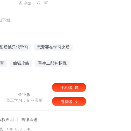
197
亭姗
3下载。
影后她只想学习
恋爱要在学习之后
系统
习武之路
我有一个学习系统
宝
仙域攻略
重生二郎神杨戬
上大学
手机端
企业版
员工学习，企业买单
电脑端
版权声明
自律承诺
：400-838-5616