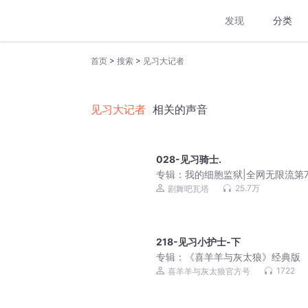
发现
分类
>
>
首页
搜索
见习大记者
见习大记者
相关的声音
028-见习骑士.
专辑：
我的细胞监狱|全网无限流第
作|3D多人有声剧
25.7万
剧舞吧瓦塔
218-见习小护士-下
专辑：
《喜羊羊与灰太狼》经典版
1722
喜羊羊与灰太狼官方号