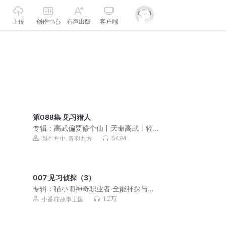
上传
创作中心
有声出版
客户端
第088集 见习猎人
专辑：
高武偏要修个仙丨天命高武丨轻
松热血丨系统爽文丨现代武道丨多人有
5494
圆在方中_青羽九方
声剧
007 见习侦探（3）
专辑：
猫小闹神奇职业者·全能神探与神
奇手表（免费版）
1.2万
小番茄故事王国