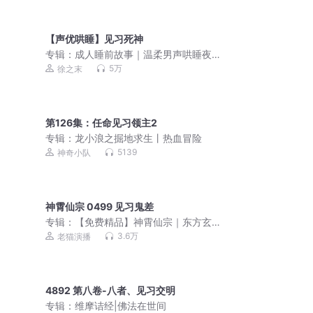
【声优哄睡】见习死神
专辑：
成人睡前故事｜温柔男声哄睡夜
听治愈助眠晚安电台
5万
徐之末
第126集：任命见习领主2
专辑：
龙小浪之掘地求生丨热血冒险
5139
神奇小队
神霄仙宗 0499 见习鬼差
专辑：
【免费精品】神霄仙宗｜东方玄
幻 | 老猫演播领衔多人有声剧
3.6万
老猫演播
4892 第八卷-八者、见习交明
专辑：
维摩诘经|佛法在世间