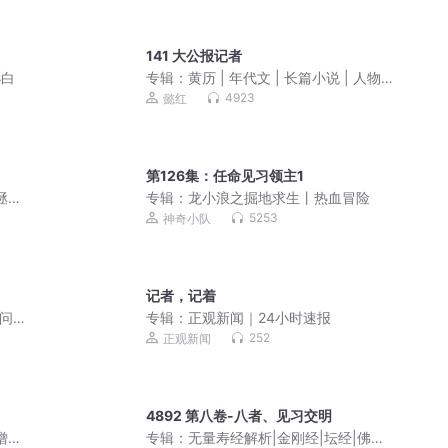
141 大公报记者
小白
专辑：
黄历 | 年代文 | 长篇小说 | 人物故
事 | 往昔岁月 | 家庭伦理 | 民间文学
4923
懿红
第126集：任命见习领主1
拯救
专辑：
龙小浪之掘地求生丨热血冒险
5253
神奇小队
记者，记着
壁问天
专辑：
正观新闻｜24小时速报
252
正观新闻
4892 第八卷-八者、见习交明
僧们
专辑：
无量寿经解析|金刚经|坛经|佛教