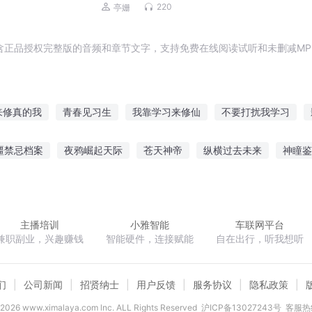
十三经|极乐世界的美好景象
220
亭姗
含正品授权完整版的音频和章节文字，支持免费在线阅读试听和未删减MP
来修真的我
青春见习生
我靠学习来修仙
不要打扰我学习
学习系统
仙神习魔录
习习武讲讲课
我的恋习生
天才学习
疆禁忌档案
夜鸦崛起天际
苍天神帝
纵横过去未来
神瞳鉴
好学习天天恋爱
书生习武行天下
白月光她只想搞学习
照
人物召唤系统
光明的后裔
旅行者之王者之约
我妈逼我
主播培训
小雅智能
车联网平台
兼职副业，兴趣赚钱
智能硬件，连接赋能
自在出行，听我想听
们
公司新闻
招贤纳士
用户反馈
服务协议
隐私政策
2026
www.ximalaya.com lnc. ALL Rights Reserved
沪ICP备13027243号
客服热线