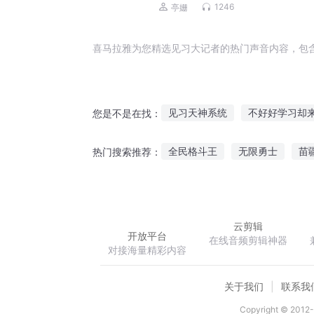
的思维智慧|地藏菩萨的宏大誓愿
1246
亭姗
喜马拉雅为您精选见习大记者的热门声音内容，包
见习天神系统
不好好学习却
您是不是在找：
从斗罗开始学习
重生之我有
全民格斗王
无限勇士
苗
热门搜索推荐：
见习男神
新界实习生
好
欲都香帅窃玉偷香
全法师执
云剪辑
开放平台
在线音频剪辑神器
对接海量精彩内容
关于我们
联系我
Copyright © 2012-