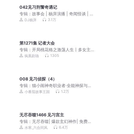
042见习刑警奇遇记
专辑：
故事会 | 杨湃演播 | 奇闻怪谈 | 古
今传奇 | 奇案推理 | 精品小说合集 | 讽刺
3.1万
DJ杨湃
幽默 | 民间故事
第1271集 记者大会
专辑：
开局桃花格之激荡人生丨多女主
有声剧【都市爽文 】
1305
疯凰剧场
008 见习侦探（4）
专辑：
猫小闹神奇职业者·全能神探与神
奇手表（免费版）
1.2万
小番茄故事王国
无尽吞噬1466 见习宫主
专辑：
无尽吞噬| 爆款玄幻神作| 免费多
人有声剧
6.4万
水寒_六合同风