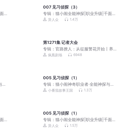
007 见习侦探（3）
千面世
专辑：
猫小闹全能神探|职业升级|千面世
界
1.4万
异人众
第1271集 记者大会
专辑：
官路撩人：从征服警花开始丨养
个萝莉丨多女主爽文
6948
疯凰剧场
005 见习侦探（1）
与神
专辑：
猫小闹神奇职业者·全能神探与神
奇手表（免费版）
1.3万
小番茄故事王国
005 见习侦探（1）
千面世
专辑：
猫小闹全能神探|职业升级|千面世
界
1.5万
异人众