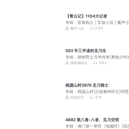
【青云记】1104大记者
专辑：
宦海风云 | 官场小说 | 魔声
6.9万
魔声小白
593 半工半读的见习生
专辑：
狼牧野之月华传奇|勇敢少年
世界|系统穿越
1832
神奇喵喵谷
桃源山村3976 见习骑士
专辑：
桃源山村|正能量种田文|呵
演播|田园都市|多人有声剧
476
呵壁问天
4892 第八卷-八者、见习交明
专辑：
佛门第一孝经《地藏经》|高