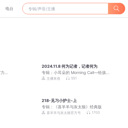
电台
2024.11.8 何为记者，记者何为
7力
专辑：
小耳朵的 Morning Call—给孩子
的新闻
551
主播朱燕
218-见习小护士-上
专辑：
《喜羊羊与灰太狼》经典版
1700
喜羊羊与灰太狼官方号