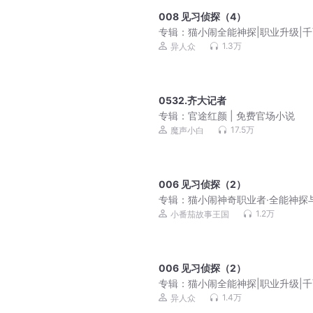
008 见习侦探（4）
专辑：
猫小闹全能神探|职业升级|
界
1.3万
异人众
0532.齐大记者
专辑：
官途红颜 | 免费官场小说
17.5万
魔声小白
006 见习侦探（2）
专辑：
猫小闹神奇职业者·全能神探
奇手表（免费版）
1.2万
小番茄故事王国
006 见习侦探（2）
专辑：
猫小闹全能神探|职业升级|
界
1.4万
异人众