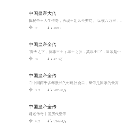
中国皇帝大传
揭秘帝王人生传奇，再现王朝风云变幻。 纵横八万里，华夏江山如此多娇，上下五千年，引无数帝王竞折腰。中华帝王，自秦始皇嬴政起，秦皇汉武唐宗宋祖…或以盖世武功称霸于世，或以绝妙文采震烁古今，或以雄韬伟略彪炳史册，铸就一部洋洋洒洒长达两千多年的...
93
4093
中国皇帝全传
“普天之下，莫非王土；率土之滨，莫非王臣”，皇帝是中国历史上最重要的人物，他们掌握着生杀予夺的大权，决定着国家的命运与臣民的生死荣辱。了解皇帝们的活动，对了解中国封建历史具有相当重要的意义。本书全面记录了从秦始皇到溥仪的两千多年间，中国...
97
42.3万
中国皇帝全传
在中国两千多年漫长的封建社会里，皇帝是国家的最高统治者，是封建专制统治的象征与代表。而最初，皇帝只是皇、帝的合称。“皇者，大也，言其煌煌盛美。帝者，德象天地，言其能行天道，举措审谛。”《春秋繁露》中又说：“德侔天地者，称皇帝。”所以人们...
353
2829.8万
中国皇帝全传
讲述传奇中国历代皇帝
452
3349.4万