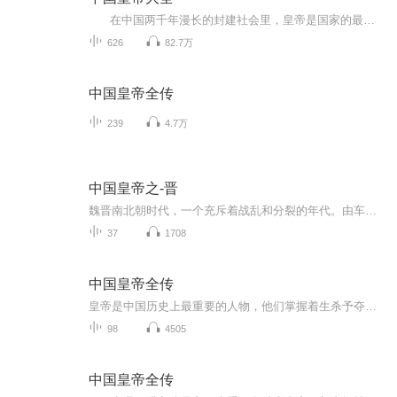
在中国两千年漫长的封建社会里，皇帝是国家的最高统治者，是封建专制统治的象征代表。 从秦始皇到溥仪的两千多年间，中国历朝历代共出现了几百位皇帝，有流芳千古的圣主，有遗臭万年的暴君，让我们一起来了解一下中国古代形形色色的皇帝吧！
626
82.7万
中国皇帝全传
239
4.7万
中国皇帝之-晋
魏晋南北朝时代，一个充斥着战乱和分裂的年代。由车吉心主编的《中国皇帝全传》，为我们梳理了那个时代的更迭演变。
37
1708
中国皇帝全传
皇帝是中国历史上最重要的人物，他们掌握着生杀予夺的大权，决定着国家的命运与臣民的生死荣辱。了解皇帝们的生活，对了解中国封建历史具有相当重要的意义。
98
4505
中国皇帝全传