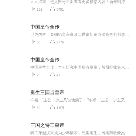
＞＞点我！进入账号主页查看更多精彩内容！新专辑持续上线中~【高途爆款系列推荐】了不起的56个民族给孩子的240个古文小故事改变世界的100个发明讲给孩子的上下五千丨中国历史故事古人的爆笑生活丨历史冷知识
151
5791
中国皇帝全传
已更内容：秦朝始皇帝嬴政二世嬴胡亥西汉高帝刘邦惠帝刘盈文帝刘恒景帝刘启武帝刘彻昭帝刘弗陵宣帝刘询元帝刘奭成帝刘骜哀帝刘欣平帝刘衎孺子刘婴新朝新帝王莽东汉光武帝刘秀明帝刘庄章帝刘炟和帝刘肇安帝刘祜顺帝刘保桓帝刘志灵帝刘宏少帝刘辩献帝刘协三...
65
2776
中国皇帝全传
中国皇帝全传，本人研究中国所有皇帝，然后把收集来的资料，写成小说和文章供大家参考学习，得来不易，希望大家多多支持。希望大家可以订阅我的专辑，并关注我，欢迎评论、转发、收藏、点赞，投月票，希望让更多的人看到，帮助到更多人。
2
43
重生三国当皇帝
许褚：“主公，少主又说他病了！”许褚：“主公，少主又闯祸了！”许褚：“主公，少主又不见了！”曹操猛拍桌子，铁青着脸吼道：“我曹孟德英明一世，怎么就生了这么个逆子？”许褚：“主公，少主把吕布杀了！”许褚：“少主把邺城攻下了！”曹操仰天大笑：“不亏是我曹孟德的儿子，少主现在在哪呢？”...
52
1.5万
三国之特工皇帝
特工穿越汉末成为少年废帝，死里逃生，出洛阳收豪杰聚美人。剑指江山睥睨天下！任你拥兵百万一方霸主！吃进去的，全给老子吐出来...