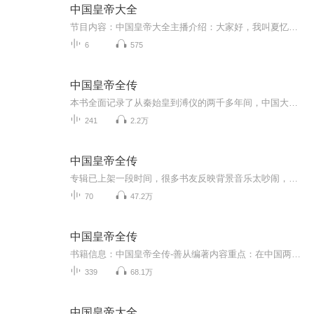
中国皇帝大全
节目内容：中国皇帝大全主播介绍：大家好，我叫夏忆，热爱并受益于古典文学，“读史可以明智，知古方能鉴今”，中国的封建历史就是皇帝的历史，因此，了解皇帝们的活动，对了解中国封建历史具有相当重要的意义。适合人群：喜好古典文学，学生，上班族，每...
6
575
中国皇帝全传
本书全面记录了从秦始皇到溥仪的两千多年间，中国大地上出现的四百多位皇帝的人生传记，讲述他们鲜为人知的故事。内容概述：《中国皇帝全传》为人物传记。汇集了历朝历代数百位皇帝的传记，上起始创"皇帝"名号的秦始皇，下迄清朝末代皇帝溥仪，按朝代先后...
241
2.2万
中国皇帝全传
专辑已上架一段时间，很多书友反映背景音乐太吵闹，从60集开始，后续声音会取消背景音乐。第一次做专辑，没经验，且由于住所环境嘈杂，无专业配备，加背景音乐本意是想掩盖底噪使声音没那么明显的杂音，后续会改进的，感谢各位书友的宝贵意见！【内容简介...
70
47.2万
中国皇帝全传
书籍信息：中国皇帝全传-善从编著内容重点：在中国两千多年漫长的封建社会里，皇帝是国家的最高统治者，是封建专制统治的象征与代表。而最初，皇帝只是皇、帝的合称。“皇者，大也，言其煌煌盛美。帝者，德象天地，言其能行天道，举措审谛。”《春秋繁露》...
339
68.1万
中国皇帝大全