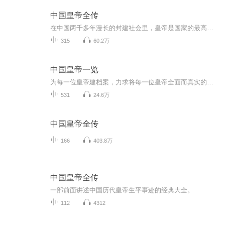
中国皇帝全传
在中国两千多年漫长的封建社会里，皇帝是国家的最高统治者，是封建专制统治的象征与代表。而最初，皇帝只是皇、帝的合称。“皇者，大也，言其煌煌盛美。帝者，德象天地，言其能行天道，举措审谛。”《春秋繁露》中又说:“德侔天地者，称皇帝。”所以人们在...
315
60.2万
中国皇帝一览
为每一位皇帝建档案，力求将每一位皇帝全面而真实的呈现在听众面前。
531
24.6万
中国皇帝全传
166
403.8万
中国皇帝全传
一部前面讲述中国历代皇帝生平事迹的经典大全。
112
4312