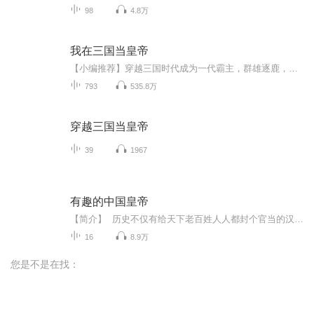
98
4.8万
我在三国当皇帝
【小编推荐】穿越三国时代成为一代霸主，群雄逐鹿，横扫四方！简介：刘哲意外穿越到三国，无意中捡到一名女婴，二十岁的他当上了最溺爱妹妹的哥哥，秉持着女孩要富养的原则，于是刘哲开始了制霸三国的帝王之路...“我们的口号是：只做生意，不卷入争霸.......
793
535.8万
穿越三国当皇帝
39
1967
有趣的中国皇帝
【简介】 历史不仅有给天下老百姓人人都封个官当的汉景帝刘启，坚决不允许大臣们休妻纳妾的隋文帝杨坚，还有连饭都吃不饱的可怜的光绪皇帝，每天下午派太监出宫买俩烧饼和皇后一起就着热水当晚饭的道光皇帝……【主播介绍】巴小柒，专业播音员。声音清晰，富有情感。【适合谁听】本书通过有趣的故事，将中国历朝历代有趣的皇帝形象生动地描绘出来;本书没有长篇累牍的讲述，没有费尽心机的，也没有直面时局的惨况，有的是幽默有趣的皇帝趣事，轻松搞笑的中国历史。
16
8.9万
您是不是在找：