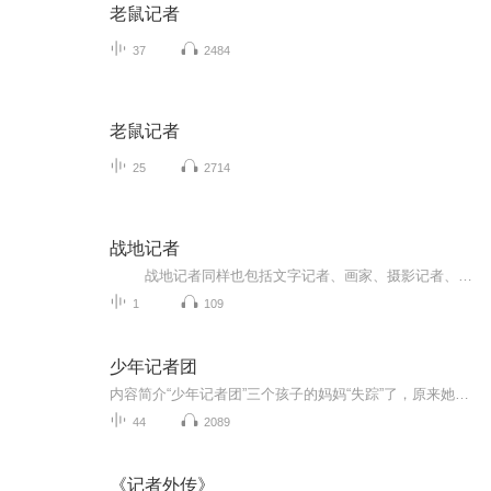
老鼠记者
37
2484
老鼠记者
25
2714
战地记者
战地记者同样也包括文字记者、画家、摄影记者、摄像记者。他们根据亲身经历和见闻所采写的战地现场新闻或目击新闻就是战地报道。战地记者最早出现在西方国家，19世纪初就在欧洲诞生了，是随着近代报业与军事的发展而出现的，迄今已经有200年的...
1
109
少年记者团
内容简介“少年记者团”三个孩子的妈妈“失踪”了，原来她们都有自己的秘密任务！其中，万小宝的妈妈作为一名宇航员，真的带着三个孩子乘坐飞船进入太空，来到了空间站?会给孩子们带来怎样难忘的经历？
44
2089
《记者外传》