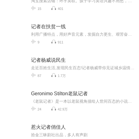
淘宝搜索店铺：环宇英联。孩子学习英语兴趣不用愁，动画明星来帮忙。蓝精灵，海绵宝宝，驯龙高手，憨豆先生，史努比，全是孩子喜欢的大明星，动画电影改编，KET剑桥英语考试，蓝思阅读指数，英语分级读物。
15
401
记者在扶贫一线
利用广播特点，用好声音元素，发掘自力更生、艰苦奋斗实现脱贫致富的典型人物，讲述脱贫攻坚的故事。
9
911
记者杨威说民生
走近百姓生活,发现民生百态!记者杨威带你见证城乡温情事迹,聚焦时下热点。从泰州球迷生日祝福战,到苏格兰绿茵场女球迷的魂牵梦萦;从垃圾山上失而复得,到孩童暖心故事温暖人心;从农民退休金调整探讨城乡公平,到舞台艺术延期困境折射疫情阴影。一段段鲜活民...
87
1.7万
Geronimo Stilton老鼠记者
《老鼠记者》是一本以老鼠视角描绘人世间百态的小说。书中声称作者是Geronimo Stilton，译名为杰罗尼摩·斯蒂顿（普通话版）或谢利连摩·史提顿（广东话版）；这个名字也是书中一只主角老鼠的名字，事实上原作者是伊丽莎白·达米。它是继《神探伽利略》后...
24
42.9万
惹火记者俏佳人
拾金三昧剧社出品，多人有声剧