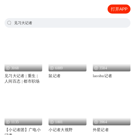
打开APP
见习大记者
3068
6889
3584
见习大记者 | 重生 |
鼠记者
laoshu记者
人间百态 | 都市职场
1135
1801
3964
【小记者团】广电小
小记者大视野
外星记者