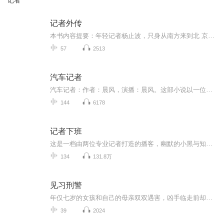
记者
记者外传
本书内容提要：年轻记者杨止波，只身从南方来到北 京一家报馆工作。于是，以他的活动为线 索，展开了他与几位女子曲折缠绵的爱情 故事，展示出旧北京的一系列风俗人情，展 示出一个千姿百态的世界，可尽观人生的 坎坷不平和世态炎凉：女演员的红颜薄命、 ...
57
2513
汽车记者
汽车记者：作者：晨风，演播：晨风。这部小说以一位女士的记者梦为线索，展开了一幅酸甜苦辣的人生画卷，融入了风云变幻的中国改革开放的历史。更难能可贵的是，小说在女记者艰辛的职业生涯中，还汇入了中国汽车工业半个多世纪的成长历程，展现了中国民族...
144
6178
记者下班
这是一档由两位专业记者打造的播客，幽默的小黑与知性的阿福，在新闻前线“下班”之后，以最松弛的姿态，为你揭开报道之外的真实世界。这里没有通稿，只有新闻背后的真实与荒诞，我们不端着，不煽情，但保证鲜活。从暗访经历的惊心动魄，到平凡人物命运的...
134
131.8万
见习刑警
年仅七岁的女孩和自己的母亲双双遇害，凶手临走前却留下了一个手绘蝴蝶发夹，是无意还是故意？发夹的故事又有着怎样的故事。预计更新437集不定时更新
39
2024