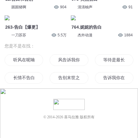
长情不告白
告别末世之吻
告诉我你在哪里
告别世界
全世界告白
报告老公我有了
回来告别
重生从告白开始
我所能告诉你的爱
© 2014-
2026
喜马拉雅 版权所有
不告修仙传
告别爱人
用一场青春与你告
重生后男神对我告白了
学长今天告白了吗
学神请告白
先告别再告白
少女的九十九次告