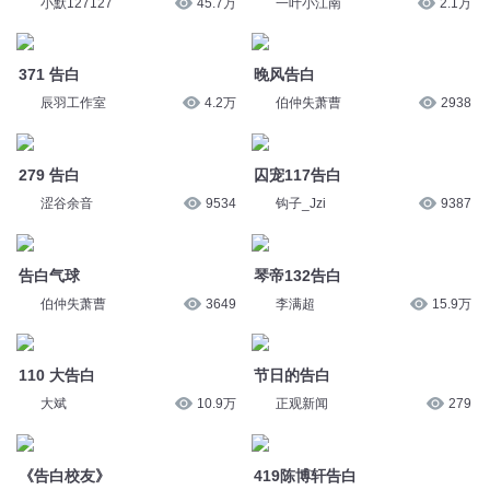
辰羽工作室
4.2万
伯仲失萧曹
2938
279 告白
囚宠117告白
涩谷余音
9534
钩子_Jzi
9387
告白气球
琴帝132告白
伯仲失萧曹
3649
李满超
15.9万
110 大告白
节日的告白
大斌
10.9万
正观新闻
279
419陈博轩告白
《告白校友》
萌蚂音盒
15.5万
活泼的狒狒
9205
第1694集 告白
494学姐的告白
女生最爱丨中广影音
21.7万
嗨扬
3.5万
第149集 告白