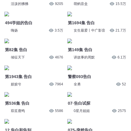
第82集 告白
讲故事的周默
6.1万
倾征天下
4676
警察093告白
第1943集 告白
全勇
52
姣姣兮
7964
第536集 告白
07·告白试探
双笙鹿鸣
5586
0星月姐姐
2575
075-突然告白
12.告白和告别
清清柚声
91
困困猪啊
904
764.妮妮的告白
263-告白【爆更】
杰外动漫
1884
一刀苏苏
5.5万
您是不是在找：
听风在呢喃我向你告白
风告诉我你曾来过
等待是最长情的告