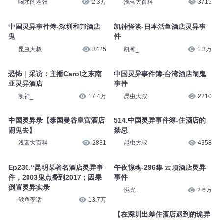
喝水的老张
2.3万
浅蓝大百科
3715
中国灵异事件簿-深圳和邦酒店
凯神怪谈-日本活鱼酒店灵异事
鬼
件
昆虫大叔
3425
凯神_
1.3万
恐怖｜采访：主播Carol之东南
中国灵异事件簿-台湾酒店闹鬼
亚灵异酒店
事件
凯神_
17.4万
昆虫大叔
2210
中国灵异录【泰国曼谷皇宫酒店
514.中国灵异事件簿-住酒店的
闹鬼去】
禁忌
浅蓝大百科
2831
昆虫大叔
4358
Ep230.“昆明某著名酒店灵异事
午夜惊魂-296集 云顶酒店灵异
件，2003鬼点餐到2017；因果
事件
倒置灵异实录
悦光_
2.6万
鲶鱼夜话
13.7万
【在深圳出差住酒店遇到的诡异