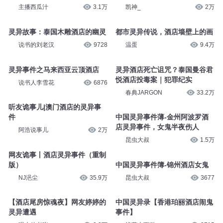
主播西瓜汁
3.1万
凯神_
2万
灵异故事：泰国木雕酒店的幽灵
都市灵异传说，酒店墙壁上的画
说书的刘老汉
9728
温蛋
9.4万
灵异事件之马来西亚云顶酒店
灵异酒店死亡诅咒？泰国曼谷君
悦酒店投毒案｜犯罪纪实
说书人李雪花
6876
春典JARGON
33.2万
听友诡事儿|澳门酒店的灵异事
件
中国灵异事件薄-金州阿波罗酒
店灵异事件，女鬼半夜伤人
阿浩说事儿
2万
昆虫大叔
1.5万
网友诡事丨酒店灵异事件（重制
版）
中国灵异事件簿-锦州酒店女鬼
NJ浥尘
35.9万
昆虫大叔
3677
【酒店尾房惊魂夜】网友婷婷的
中国灵异录【香港珀丽酒店闹鬼
灵异遭遇
事件】