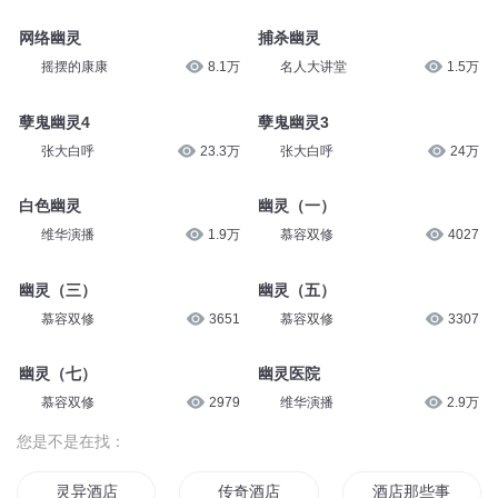
网络幽灵
捕杀幽灵
摇摆的康康
8.1万
名人大讲堂
1.5万
孽鬼幽灵4
孽鬼幽灵3
张大白呼
23.3万
张大白呼
24万
白色幽灵
幽灵（一）
维华演播
1.9万
慕容双修
4027
幽灵（三）
幽灵（五）
慕容双修
3651
慕容双修
3307
幽灵（七）
幽灵医院
慕容双修
2979
维华演播
2.9万
您是不是在找：
灵异酒店
传奇酒店
酒店那些事