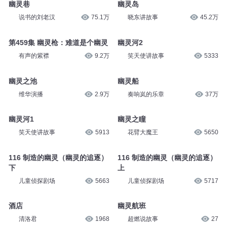
幽灵巷
幽灵岛
说书的刘老汉
75.1万
晓东讲故事
45.2万
第459集 幽灵枪：难道是个幽灵
幽灵河2
有声的紫襟
9.2万
笑天使讲故事
5333
幽灵之池
幽灵船
维华演播
2.9万
奏响岚的乐章
37万
幽灵河1
幽灵之瞳
笑天使讲故事
5913
花臂大魔王
5650
116 制造的幽灵（幽灵的追逐）
116 制造的幽灵（幽灵的追逐）
下
上
儿童侦探剧场
5663
儿童侦探剧场
5717
酒店
幽灵航班
清洛君
1968
超燃说故事
27