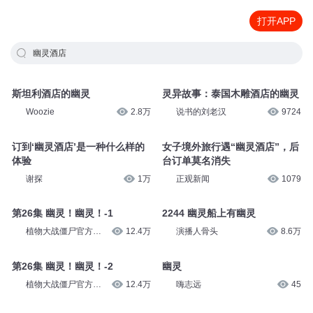
打开APP
幽灵酒店
斯坦利酒店的幽灵
灵异故事：泰国木雕酒店的幽灵
Woozie
2.8万
说书的刘老汉
9724
订到‘幽灵酒店’是一种什么样的
女子境外旅行遇“幽灵酒店”，后
体验
台订单莫名消失
谢探
1万
正观新闻
1079
第26集 幽灵！幽灵！-1
2244 幽灵船上有幽灵
植物大战僵尸官方频
12.4万
演播人骨头
8.6万
道
第26集 幽灵！幽灵！-2
幽灵
植物大战僵尸官方频
12.4万
嗨志远
45
道