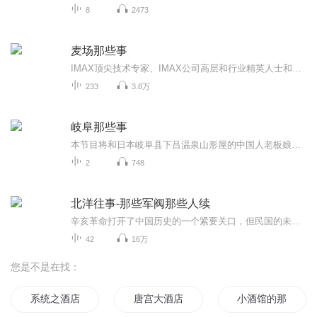
8
2473
麦场那些事
IMAX顶尖技术专家、IMAX公司高层和行业精英人士和你讲讲麦场的那些事儿~
233
3.8万
岐阜那些事
本节目将和日本岐阜县下吕温泉山形屋的中国人老板娘——盛月芳，盛小姐一起向大家传递日本岐阜县的魅力。【information】下吕温泉山形屋官方网站：http://www.yamagata-ya.co.jp/
2
748
北洋往事-那些军阀那些人续
辛亥革命打开了中国历史的一个紧要关口，但民国的未来之路却注定要历经坎坷与波折。在内外交困的复杂局势下，一代枭雄袁世凯以权谋治天下，但洪宪帝制却将其推上绝路。袁世凯称帝败亡后，中国再度陷入到南北分裂的危险境地。在南与北、血与火的冲突中，北洋军阀内部又分化为皖系、直系、奉系等派别，其间朝云暮雨、风云变幻，演绎了民国史上最纷繁复杂的一段乱世传奇。
42
16万
您是不是在找：
系统之酒店大亨
唐宫大酒店
小酒馆的那些事