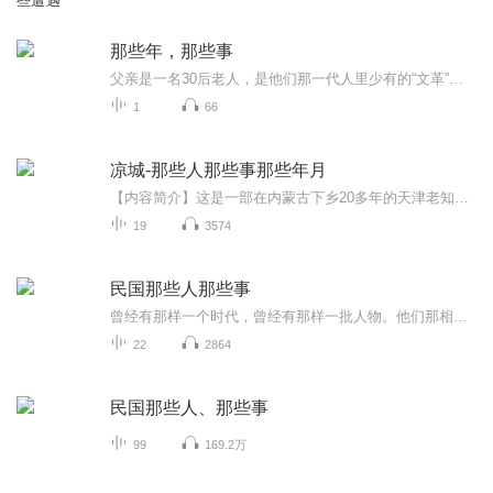
些遭遇
那些年，那些事
父亲是一名30后老人，是他们那一代人里少有的“文革”前的大学生。父亲爱读书，也爱写书，八十多岁仍然笔耕不辍。这些年我没少听他讲人生趣事，早就建议他写出来，近日，他终于开始动笔了，让我们跟随父亲的笔触，一起走进那些年、那些事，一起感受不同人...
1
66
凉城-那些人那些事那些年月
【内容简介】这是一部在内蒙古下乡20多年的天津老知青的回忆录。本部作品的前两集还没有上线的时候，我试着发了下朋友圈，当时就有旧部惊呼：哇，郑部长的小说，快更！也有朋友说，震撼，画面感极强。不言而喻，这些朋友都把我写的这点东西看作是小说。说...
19
3574
民国那些人那些事
曾经有那样一个时代，曾经有那样一批人物。他们那相样地想着，那样地活着。他们离我们今天并不遥远，但他们守护、在意、体现的精神、传统、风骨，已与我们相去甚远。读着他们，我们感觉到恍若隔世；抚摸历史，我们常常浩汉不已。民国时期的那批学人，有着...
22
2864
民国那些人、那些事
99
169.2万