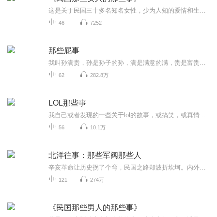
这是关于民国三十多名知名女性，少为人知的爱情和生活的那些事…
46
7252
那些屁事
我叫孙满贵，孙是孙子的孙，满是满意的满，贵是富贵的贵。孙满贵，22岁，孙家九代单传的金宝贝，因经济罪入狱……孙满贵的前半生是幸福的，所以被老天爷嫉妒了。孙满贵觉得自己的后半辈子应该也会幸福的，可是自从遇到商群之后他就不确定了。那个黑社会的老大，那个拥有他所不能理解的背景的商群，那个总是喜欢揪住他不放的商群……他明明是男人，为什么要被压...
62
282.8万
LOL那些事
我自己或者发现的一些关于lol的故事，或搞笑，或真情，或感人，总有你愿意听到的……
56
10.1万
北洋往事：那些军阀那些人
辛亥革命让历史拐了个弯，民国之路却波折坎坷。内外交困的复杂局势下，一代枭雄袁世凯以权谋治天下，称帝又败亡，再陷中国于分裂的危险境地。在南与北、血与火的冲突中，北洋军阀各派系朝云暮雨、风云变幻，演绎了民国史上最纷繁复杂的一段乱世传奇。1911年10月10日晚上的一声枪响，抽去了支撑大清王朝的最后一根柱子，也拉开了历史的新一幕。诺大的中国，渐化作群雄逐鹿的兵马场。皖系、直系、奉系……混战一开场即绵延数年，无处不纷争，无处不烽火，无处不悲号。乱世抓枪杆，有枪便有权，历史的...
121
274万
《民国那些男人的那些事》