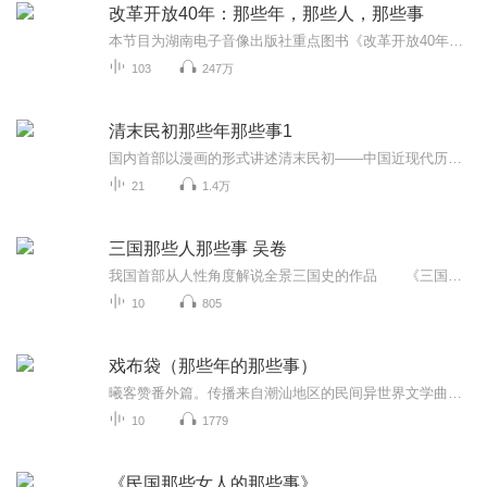
改革开放40年：那些年，那些人，那些事
本节目为湖南电子音像出版社重点图书《改革开放40年：那些年，那些人，那些事》的有声版。
103
247万
清末民初那些年那些事1
国内首部以漫画的形式讲述清末民初——中国近现代历史浓墨重彩的开端的作品。以轻松、幽默的画风，按历史发生的时间轴，通过一个个生动有趣的故事，将那一段宏大的清末民初历史如画卷般慢慢展现在读者的眼中。让读者轻松地记住了清末民初的那段历史，明了战争的缘由，知晓过程中发生的一些特别的故事。
21
1.4万
三国那些人那些事 吴卷
我国首部从人性角度解说全景三国史的作品 《三国那些人那些事;魏卷》 《三国那些人那些事;蜀卷》 《三国那些人那些事;吴卷》 《三国那些人那些事;霸主卷》 《三国那些人那些事;红颜卷》 平民视角，人性角度，史家态度，现实思考 传递...
10
805
戏布袋（那些年的那些事）
曦客赞番外篇。传播来自潮汕地区的民间异世界文学曲艺。让更多年轻人接触潮汕文化。内容均收集自网络。（搬运工，侵权立刻删）
10
1779
《民国那些女人的那些事》