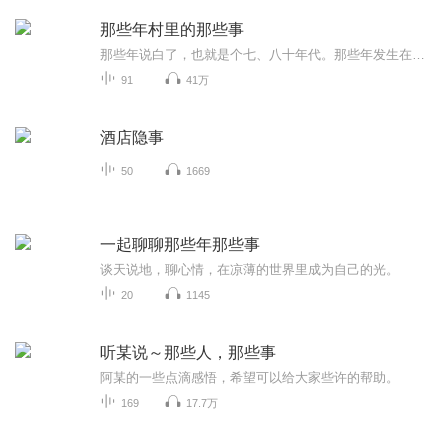
那些年村里的那些事
那些年说白了，也就是个七、八十年代。那些年发生在村里的那些事，现在想来、说来，算是哭笑不得也好，算是愚昧无知也罢，算是荒唐、荒谬也行。至于那些年村里发生过哪些事，如何去评说，还是请大家仁者见仁，智者见智的在认真收听后去分析、分辨吧。
91
41万
酒店隐事
50
1669
一起聊聊那些年那些事
谈天说地，聊心情，在凉薄的世界里成为自己的光。
20
1145
听某说～那些人，那些事
阿某的一些点滴感悟，希望可以给大家些许的帮助。
169
17.7万