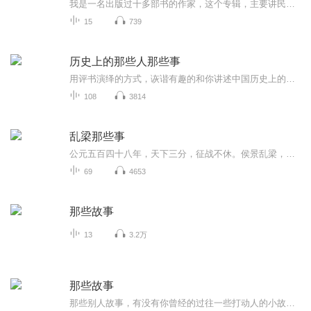
我是一名出版过十多部书的作家，这个专辑，主要讲民国那些知名男性的爱情生活和趣事，囧事，有意思的事…
15
739
历史上的那些人那些事
用评书演绎的方式，诙谐有趣的和你讲述中国历史上的君、名人、著名事情的一些小传闻和故事历史的讲解，让你在碎片的时间学到一点点小历史，丰富你的生活，可以更好的和孩子朋友有更好的聊天内容
108
3814
乱梁那些事
公元五百四十八年，天下三分，征战不休。侯景乱梁，五十年安定一夕崩塌，数十万大军灰飞烟灭，八十岁帝王溘然长逝，几千里江山分离崩析。天地已然变色，擦干脸上的鲜血，按捺心中的仇恨，刀已出鞘，人不回头。男儿如果不能保护自己的家人，战士如果不能保卫自己的国家，那么苟活于世，心中能安否？羊鹍擦掉自己的眼泪，握紧了刀，向侯景走去……
69
4653
那些故事
13
3.2万
那些故事
那些别人故事，有没有你曾经的过往一些打动人的小故事，和你一起分享