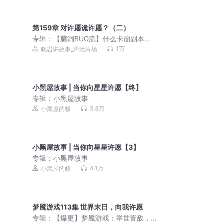
第159章 对许愿诡许愿？（二）
专辑：
【脑洞BUG流】什么卡崩副本？
我在正常玩游戏啊丨烧脑推理丨恐怖爆
1万
晓岩讲故事_声活片场
笑丨多人有声剧
小黑屋故事 | 当你向星星许愿【终】
专辑：
小黑屋故事
3.8万
小黑屋的貘
小黑屋故事 | 当你向星星许愿【3】
专辑：
小黑屋故事
4.1万
小黑屋的貘
梦魇游戏113集 世界末日，向我许愿
专辑：
【爆更】梦魇游戏：举世皆敌，