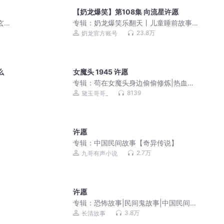
【奶龙爆笑】第108集 向流星许愿
玄学
专辑：
奶龙爆笑乐翻天丨儿童睡前故事
褚北
丨益智正能量丨治愈
23.8万
奶龙官方账号
么
女魔头 1945 许愿
专辑：
苟在女魔头身边偷偷修炼|热血爽
文|玄幻修仙|爆笑穿越|脑洞系统|多人有
8139
黛玉哥哥_
声剧
许愿
专辑：
中国民间故事【奇异传说】
2.7万
九哥有声小说
许愿
专辑：
恐怖故事|民间鬼故事|中国民间故
事
3.8万
长清故事