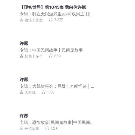
【现实世界】第1045集 我向你许愿
专辑：
我在无限游戏里封神|双男主|惊
封|壶鱼辣椒|边江工作室|徐宇隆|无限流|
7.3万
边江工作室
我在惊悚游戏里封神
许愿
专辑：
中国民间故事丨民间鬼故事
650
柿西卡多可
许愿
专辑：
大凯故事会：悬疑 | 奇闻怪谈 | 鬼
故事 | 恐怖故事
17万
大凯说
许愿
专辑：
恐怖故事|民间鬼故事|中国民间故
事
1.2万
长清故事