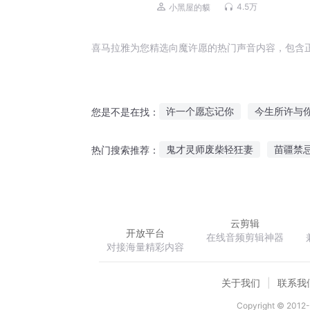
4.5万
小黑屋的貘
喜马拉雅为您精选向魔许愿的热门声音内容，包含
许一个愿忘记你
今生所许与
您是不是在找：
超神许愿石
少年许愿吗
鬼才灵师废柴轻狂妻
苗疆禁
热门搜索推荐：
许愿星灵
我许愿机要命
武道乾坤录
游历天下之祸乱
云剪辑
开放平台
在线音频剪辑神器
对接海量精彩内容
关于我们
联系我
Copyright © 2012-