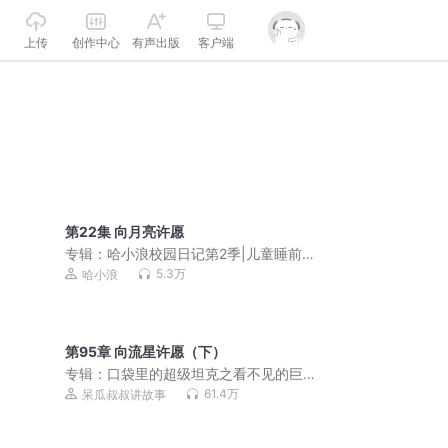
上传
创作中心
有声出版
客户端
第22集 向月亮许愿
专辑：
哈小浪校园日记第2季|儿童睡前
故事|校园故事
5.3万
哈小浪
第95章 向流星许愿（下）
专辑：
口袋里的超级坦克之看不见的巨
兽|爆笑校园|冒险故事
61.4万
呆瓜叔叔讲故事