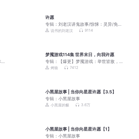
许愿
专辑：
刘老汉讲鬼故事/惊悚：灵异/免
费/刘老汉播讲
9114
说书的刘老汉
梦魇游戏114集 世界末日，向我许愿
本？
专辑：
【爆更】梦魇游戏：举世皆敌，
怖爆
我来狩猎各国丨科幻悬疑丨无限流丨生
7412
烤狼
存副本丨多人有声剧
小黑屋故事 | 当你向星星许愿【3.5】
专辑：
小黑屋故事
3.6万
小黑屋的貘
小黑屋故事 | 当你向星星许愿【1】
专辑：
小黑屋故事