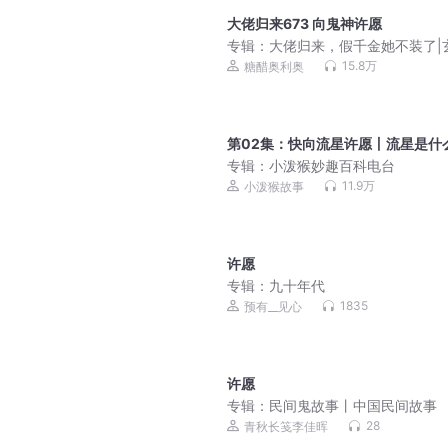
大佬归来673 向鬼神许愿
专辑：
大佬归来，假千金她不装了|
灵异爆笑风水悬疑|关栩栩/姜栩栩&
15.8万
糖醋奥利奥
鹤|多人剧
第02集：快向流星许愿丨流星是什
专辑：
小泼猴妙趣百科电台
11.9万
小泼猴故事
许愿
专辑：
九十年代
1835
预有__见心
许愿
专辑：
民间鬼故事丨中国民间故事
28
青秋长笺李佳晖