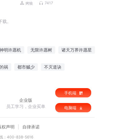
我来狩猎各国丨科幻悬疑丨无限流丨生
7417
烤狼
存副本丨多人有声剧
下载。
神明许愿机
无限许愿树
诸天万界许愿星
许愿空间
这是一场许愿成功的穿越
的祸
都市贼少
不灭道诀
主宰
三国之鸿鹄高飞
武圣崛起
手机端
企业版
员工学习，企业买单
电脑端
版权声明
自律承诺
：400-838-5616