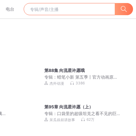
电台
第88集 向流星许愿哦
专辑：
蜡笔小新 第五季丨官方动画原声
音频丨萌娃爆笑日常
3386
杰外动漫
第95章 向流星许愿（上）
满级
专辑：
口袋里的超级坦克之看不见的巨
兽|爆笑校园|冒险故事
62万
呆瓜叔叔讲故事