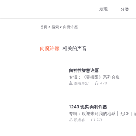
发现
分类
>
>
首页
搜索
向魔许愿
向魔许愿
相关的声音
向神性智慧许愿
专辑：
《零极限》系列合集
478
瀚海星宏
1243 现实·向我许愿
专辑：
欢迎来到我的地狱 | 无CP｜
大佬｜女强
2万
凯睿睿