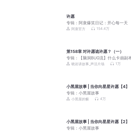
许愿
专辑：
阿衰爆笑日记：开心每一天
154.4万
阿衰官方
第158章 对许愿诡许愿？（一）
专辑：
【脑洞BUG流】什么卡崩副
我在正常玩游戏啊丨烧脑推理丨恐
1万
晓岩讲故事_声活片场
笑丨多人有声剧
小黑屋故事 | 当你向星星许愿【4】
专辑：
小黑屋故事
4万
小黑屋的貘
小黑屋故事 | 当你向星星许愿【2】
专辑：
小黑屋故事