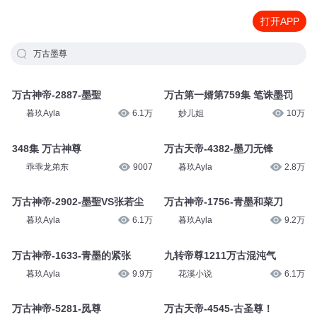
打开APP
万古墨尊
万古神帝-2887-墨聖
万古第一婿第759集 笔诛墨罚
暮玖Ayla
6.1万
妙儿姐
10万
348集 万古神尊
万古天帝-4382-墨刀无锋
乖乖龙弟东
9007
暮玖Ayla
2.8万
万古神帝-2902-墨聖VS张若尘
万古神帝-1756-青墨和菜刀
暮玖Ayla
6.1万
暮玖Ayla
9.2万
万古神帝-1633-青墨的紧张
九转帝尊1211万古混沌气
暮玖Ayla
9.9万
花溪小说
6.1万
万古神帝-5281-㶡尊
万古天帝-4545-古圣尊！