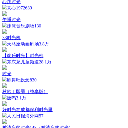
心跳时光
真心1972
639
午睡时光
沫沫音乐剧场
130
33时光机
天马座动画剧场
3.8万
【欢乐时光】时光机
东东龙儿童频道
28.1万
时光
剧舞吧设念
830
秋歌｜即墨（纯享版）
唐鸣
3.1万
好时光在成都保利时光里
人民日报海外网
57
被遗忘的时光148（被遗忘的时光）