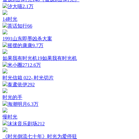
汐大喵
2.1万
14时光
茶话知行
66
1991山东即墨凶杀大案
摇摆的康康
9.7万
如果我有时光机19如果我有时光机
米小圈
2712.6万
时光信箱 022- 时光切片
泰鸢依伊
292
时光的手
海潮明月
6.3万
慢时光
沫沫音乐剧场
212
《时光倒流七十年》时光为爱停驻