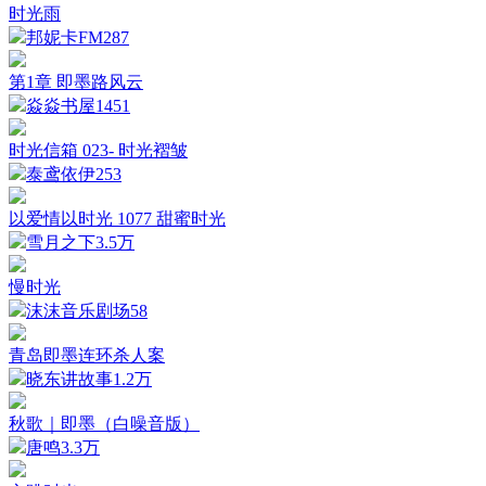
时光雨
邦妮卡FM
287
第1章 即墨路风云
焱焱书屋
1451
时光信箱 023- 时光褶皱
泰鸢依伊
253
以爱情以时光 1077 甜蜜时光
雪月之下
3.5万
慢时光
沫沫音乐剧场
58
青岛即墨连环杀人案
晓东讲故事
1.2万
秋歌｜即墨（白噪音版）
唐鸣
3.3万