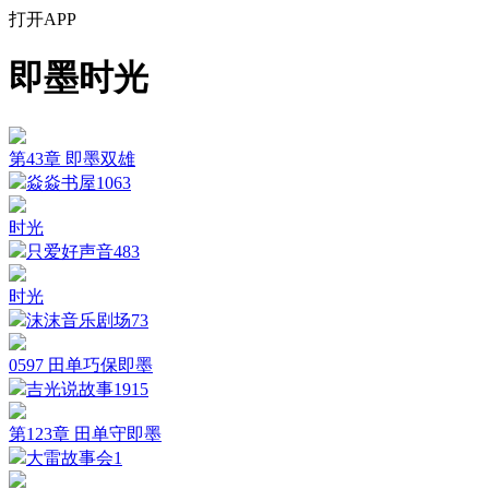
打开APP
即墨时光
第43章 即墨双雄
焱焱书屋
1063
时光
只爱好声音
483
时光
沫沫音乐剧场
73
0597 田单巧保即墨
吉光说故事
1915
第123章 田单守即墨
大雷故事会
1