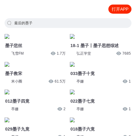
打开APP
最后的墨子
墨子悲丝
18-1 墨子丨墨子思想综述
飞雪FM
1.7万
弘正学堂
7685
墨子救宋
033墨子十竟
米小圈
61.5万
亭姗
1
012墨子四竟
022墨子七竟
亭姗
2
亭姗
1
029墨子九竟
018墨子六竟