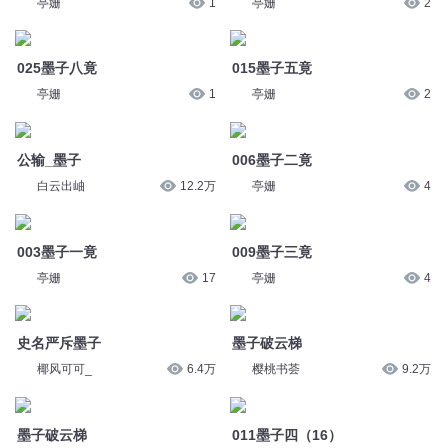
亭姗
1
亭姗
2
025墨子八竟
015墨子五竟
亭姗
1
亭姗
2
公输_墨子
006墨子二竟
白云出岫
12.2万
亭姗
4
003墨子一竟
009墨子三竟
亭姗
17
亭姗
4
史名严斥墨子
墨子破云梯
椰风可可_
6.4万
樱桃书荟
9.2万
墨子破云梯
011墨子四（16）