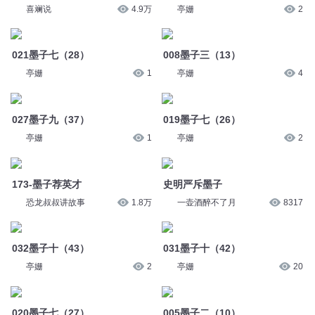
喜斓说
4.9万
亭姗
2
021墨子七（28）
008墨子三（13）
亭姗
1
亭姗
4
027墨子九（37）
019墨子七（26）
亭姗
1
亭姗
2
173-墨子荐英才
史明严斥墨子
恐龙叔叔讲故事
1.8万
一壶酒醉不了月
8317
032墨子十（43）
031墨子十（42）
亭姗
2
亭姗
20
020墨子七（27）
005墨子二（10）