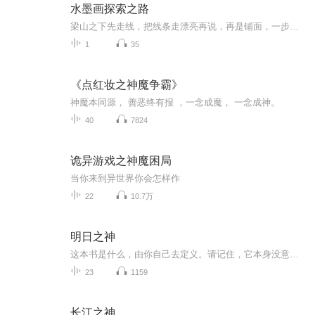
水墨画探索之路
梁山之下先走线，把线条走漂亮再说，再是铺面，一步步比较、对照、处理，达到艺术表现的效果为止。这就是我绘画创作的过程。当然也是我情感表达的过程，对生活的感怀不用想，一直有，只是用绘画的形式把它表达出来就行了。这和题材创作绘画是两回事，道不...
1
35
《点红妆之神魔争霸》
神魔本同源， 善恶终有报 ，一念成魔， 一念成神。
40
7824
诡异游戏之神魔困局
当你来到异世界你会怎样作
22
10.7万
明日之神
这本书是什么，由你自己去定义。请记住，它本身没意义。当我创建这本书的专辑时，刚好咱家猫猫躺在上面，轻轻揉搓着，特别享受。看起来这是一本各界生灵都喜欢的神之书。
23
1159
长江之神