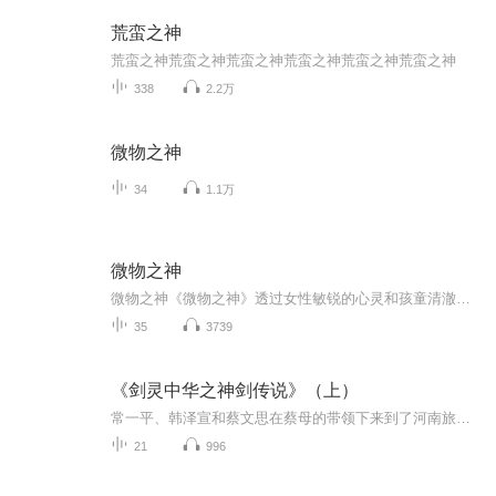
荒蛮之神
荒蛮之神荒蛮之神荒蛮之神荒蛮之神荒蛮之神荒蛮之神
338
2.2万
微物之神
34
1.1万
微物之神
微物之神《微物之神》透过女性敏锐的心灵和孩童清澈的眼光观察南印度一个小村庄的宗教，社会和历史，处处流露这深沉、古老的悲伤，但悲中却不见一滴眼泪，因为喀拉拉的女人和孩子早已流干了眼泪。生命中只剩下些许的苍凉，无可奈何的嘲谑，她们嘲笑沉溺在种姓制度中妄自尊大的男人，但也嘲谑她们自己，因为除了自我嘲谑，她们实在不能做什么...阿蘭達蒂．洛伊 Arundhati Roy印度英籍的洛伊學的是建築，曾寫過兩本電影劇本。《微物之神》是她在三十七歲時所發表的的第一部小說創作，也是至...
35
3739
《剑灵中华之神剑传说》（上）
常一平、韩泽宣和蔡文思在蔡母的带领下来到了河南旅游，缺不想被卷进了一个惊天地秘密里……书籍信息:剑灵中华（主播原创）内容重点:玄幻的情节、科普的故事推荐人群:小学生更新频率：不定（原稿谱写中更新较慢，请原谅）（要是支持我的神秘岛的话，我会多...
21
996