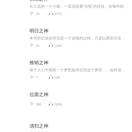
长江边的一个小城，一直流传着“水怪”的传说，在每年的农历七月，水怪就会戴斗笠穿蓑衣潜入人群中，把人的灵魂拖下水。12岁的赵长风在好朋友严茂死后，便能看见“水怪”。 18年后，当赵长风的另一个好友叶江失踪后，赵长风认为“水怪”根本没有放过他们，...
19
8732
明日之神
本书所记录的对话是一个连续的过程，只是以两部分呈现给大家。第一部分涉及人类当前对神的认知，并讲述有关神的新理念，后者勾画出不远的将来我们心目中将存在的神。第二部分审视这些新理念将如何落地生根、如何作用于我们的生命、如何帮助我们创造一个新...
26
1259
推销之神
每个人心中都有一个梦想如何实现这个梦想……如何创造自己的财富……如何激发自己的潜能……这本书有无数的成功案例，给我一起读完它，听懂了，就会成功
7
666
位面之神
169
5556
清扫之神