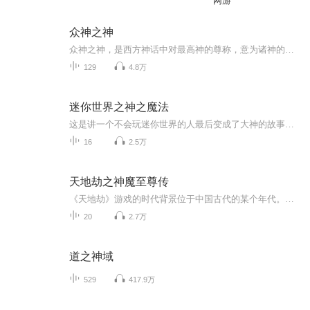
网游
众神之神
众神之神，是西方神话中对最高神的尊称，意为诸神的领袖，众神之上的存在。而在中国神话中，众神之神并不是最高神，只是对某位没有职位，但权力却与天帝相等的圣人的尊称，所以地位要略低于天帝，但同样可以号令诸神。其他神话世界，没有众神之神的说法，...
129
4.8万
迷你世界之神之魔法
这是讲一个不会玩迷你世界的人最后变成了大神的故事预更新100集
16
2.5万
天地劫之神魔至尊传
《天地劫》游戏的时代背景位于中国古代的某个年代。这是个妖魔精怪还在深山野岭出没伤人，御剑、魔道与咒法活跃的时代。自从先祖黄帝大败蚩尤，定天地人三界之限后已经过了千余年。世人受此福祉，得能安居乐业于人间之上。然而，妖魔之祸并未从此平息。为...
20
2.7万
道之神域
529
417.9万