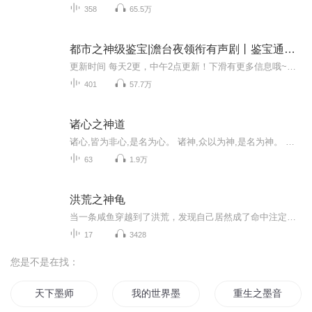
358
65.5万
都市之神级鉴宝|澹台夜领衔有声剧丨鉴宝通天之路
更新时间 每天2更，中午2点更新！下滑有更多信息哦~小说简介王叹之本是一个普通人，但在一次意外中获得鉴宝神瞳，之后每次鉴宝必中，他高超的鉴宝能力结识了不少大腕跟有钱人并抬高了自己的身价，从此开始装逼打脸的人生。作者/主播作者：穷奇演播：CV澹台...
401
57.7万
诸心之神道
诸心,皆为非心,是名为心。 诸神,众以为神,是名为神。 诸神之心,证诸心之神道。 少年一生为宿命所累,幸之不幸,成神之路别无选折……
63
1.9万
洪荒之神龟
当一条咸鱼穿越到了洪荒，发现自己居然成了命中注定将陨落于大劫之中的玄龟，那么他还会咸鱼下去吗？是咸鱼翻身，还是成为一条死鱼？这是一个选择。沈归表示我一定要逆天改命，不做咸鱼，超脱天道然后唉，好困，先睡一会再说。呼呼呼
17
3428
您是不是在找：
天下墨师
我的世界墨
重生之墨音