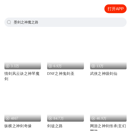
打开APP
墨剑之神魔之路
3.3万
6.9万
13万
情剑风云诀之神琴魔
DNF之神鬼剑圣
武侠之神级剑仙
剑
4867
84.7万
46.9万
纵横之神剑奇缘
剑徒之路
网游之神剑传承|玄幻