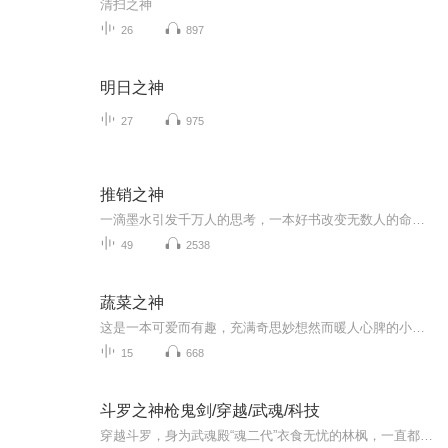
清扫之神
26
897
明日之神
27
975
推销之神
一滴墨水引发千万人的思考，一本好书改变无数人的命运。
49
2538
蔬菜之神
这是一本可爱而有趣，充满奇思妙想然而暖人心脾的小书。它是一本素食食谱，告诉你40道带给人幸福的料理；它其实也是另一种“深夜食堂”，一个个小故事中满溢着对食物的爱，对蔬菜的敬意，还有一点点人生的小哲理。《蔬菜之神》的作者狩野由美子是一位专业...
15
668
斗罗之神枪鬼剑/穿越/武魂/科技
穿越斗罗，身为武魂殿“魂二代”衣食无忧的林枫，一直都很苦恼。天生双武魂，虽然稀奇，可身为穿越者的标配，也并不算是少见。可为什么他觉醒的双武魂，就这么奇怪？一个普通的长剑武魂就算了，但是自己的第二武魂为啥是一把左轮手枪？！对此，林枫看着那...