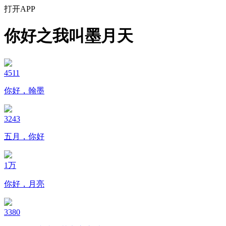
打开APP
你好之我叫墨月天
4511
你好，翰墨
3243
五月，你好
1万
你好，月亮
3380