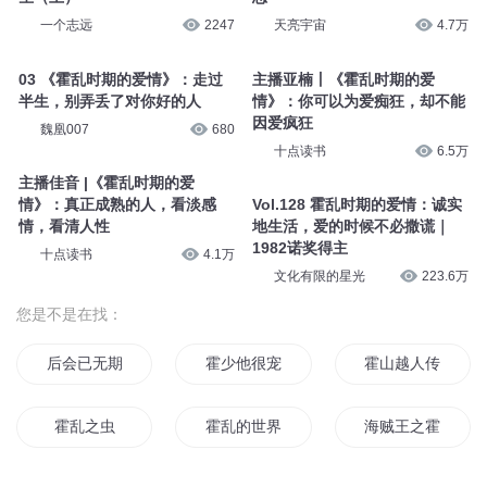
一个志远
2247
天亮宇宙
4.7万
03 《霍乱时期的爱情》：走过
主播亚楠丨《霍乱时期的爱
半生，别弄丢了对你好的人
情》：你可以为爱痴狂，却不能
因爱疯狂
魏凰007
680
十点读书
6.5万
主播佳音 |《霍乱时期的爱
情》：真正成熟的人，看淡感
Vol.128 霍乱时期的爱情：诚实
情，看清人性
地生活，爱的时候不必撒谎｜
1982诺奖得主
十点读书
4.1万
文化有限的星光
223.6万
您是不是在找：
后会已无期
霍少他很宠
霍山越人传
霍乱之虫
霍乱的世界
海贼王之霍乱