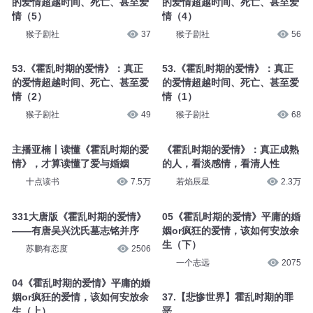
的爱情超越时间、死亡、甚至爱
的爱情超越时间、死亡、甚至爱
情（5）
情（4）
猴子剧社
37
猴子剧社
56
53.《霍乱时期的爱情》：真正
53.《霍乱时期的爱情》：真正
的爱情超越时间、死亡、甚至爱
的爱情超越时间、死亡、甚至爱
情（2）
情（1）
猴子剧社
49
猴子剧社
68
主播亚楠丨读懂《霍乱时期的爱
《霍乱时期的爱情》：真正成熟
情》，才算读懂了爱与婚姻
的人，看淡感情，看清人性
十点读书
7.5万
若焰辰星
2.3万
331大唐版《霍乱时期的爱情》
05《霍乱时期的爱情》平庸的婚
——有唐吴兴沈氏墓志铭并序
姻or疯狂的爱情，该如何安放余
生（下）
苏鹏有态度
2506
一个志远
2075
04《霍乱时期的爱情》平庸的婚
姻or疯狂的爱情，该如何安放余
37.【悲惨世界】霍乱时期的罪
生（上）
恶