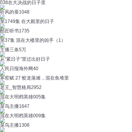
038在大决战的日子里
听风的蚕
1048
第1749集 在大殿里的日子
酷匠听书
1735
第37集 混在大楼里的凶手（1）
主播三条
5万
从“紧日子”里过出好日子
人民日报海外网
40
寒窑赋 27 蛟龙落难，混在鱼堆里
老王_智慧格局
2952
混在大明档英雄005集
菜鸟主播
1647
混在大明档英雄009集
菜鸟主播
1308