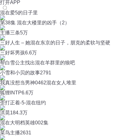
打开APP
混在爱5的日子里
第38集 混在大楼里的凶手（2）
主播三条
5万
三好人生 – 她混在东京的日子，朋克的柔软与坚硬
三好坏男孩
6.6万
帮白雪公主找出混在羊群里的狼吧
小雪和小贝的故事
2791
我真没想当男神0462混在女人堆里
狐狸INTP
6.6万
歪打正着-5-混在纽约
洪晃
184.3万
混在大明档英雄002集
菜鸟主播
2631