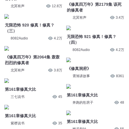
（四）
8082Audio
4.2万
《修真四万年》第2064集 轰轰
烈烈的修真者
《修真洞府》
北冥有声
3.8万
霄旭讲故事
8361
第161章修真大比
第161章修真大比
三七说书
45
奔跑的彤房子
48
第161章修真大比
第161章修真大比
紫襟说书
35
猴子剧社
55
031-秘境修真
修真坊太子会小惠
暖曈_寅音社
851
三七说书
60
修真坊太子会小惠
修真坊太子会小惠
紫襟说书
23
舞动阳光果冻
56
第2736集 侯爷的雄心【搜：制