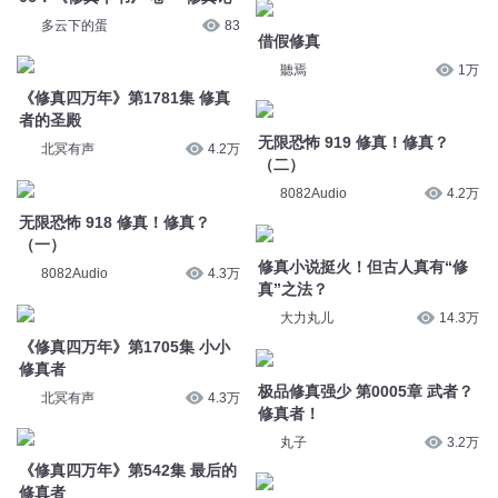
《修真四万年》第1781集 修真
者的圣殿
无限恐怖 919 修真！修真？
北冥有声
4.2万
（二）
8082Audio
4.2万
无限恐怖 918 修真！修真？
（一）
修真小说挺火！但古人真有“修
8082Audio
4.3万
真”之法？
大力丸儿
14.3万
《修真四万年》第1705集 小小
修真者
极品修真强少 第0005章 武者？
北冥有声
4.3万
修真者！
丸子
3.2万
《修真四万年》第542集 最后的
修真者
《修真四万年》第2179集 该死
北冥有声
12.8万
的修真者
北冥有声
3.4万
无限恐怖 920 修真！修真？
（三）
无限恐怖 921 修真！修真？
8082Audio
4.2万