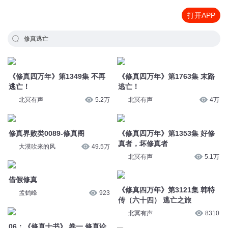
打开APP
修真逃亡
《修真四万年》第1349集 不再
《修真四万年》第1763集 末路
逃亡！
逃亡！
北冥有声
5.2万
北冥有声
4万
修真界败类0089-修真阁
《修真四万年》第1353集 好修
真者，坏修真者
大漠吹来的风
49.5万
北冥有声
5.1万
借假修真
《修真四万年》第3121集 韩特
孟鹤峰
923
传（六十四） 逃亡之旅
北冥有声
8310
06：《修真十书》 卷一 修真论
多云下的蛋
83
借假修真
聽焉
1万