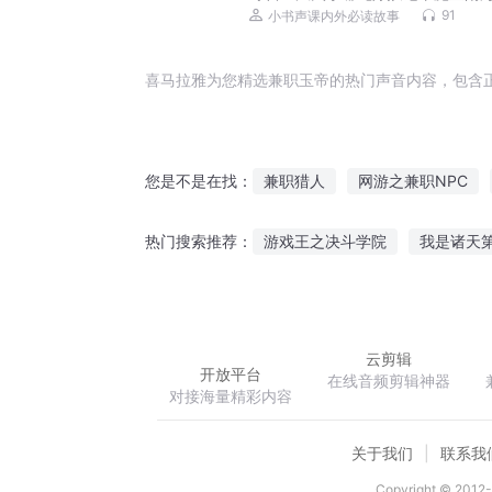
续新篇章丨儿童神话故事
91
小书声课内外必读故事
喜马拉雅为您精选兼职玉帝的热门声音内容，包含
兼职猎人
网游之兼职NPC
您是不是在找：
兼职鬼神
兼职神探
穿越
游戏王之决斗学院
我是诸天
热门搜索推荐：
兼职男友
兼职美女保镖
仙域攻略
天地我唯尊
修
云剪辑
开放平台
在线音频剪辑神器
对接海量精彩内容
关于我们
联系我
Copyright © 2012-