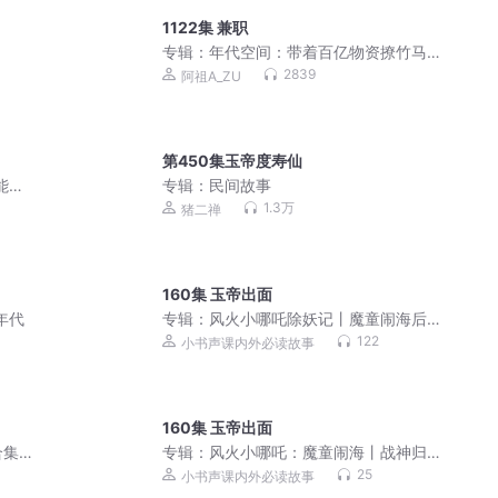
1122集 兼职
专辑：
年代空间：带着百亿物资撩竹马|
穿越七零|爆笑欢脱甜宠种田文|真人多人
2839
阿祖A_ZU
剧
第450集玉帝度寿仙
能变
专辑：
民间故事
1.3万
猪二禅
160集 玉帝出面
年代
专辑：
风火小哪吒除妖记丨魔童闹海后
续新篇章丨儿童神话故事
122
小书声课内外必读故事
160集 玉帝出面
合集
专辑：
风火小哪吒：魔童闹海丨战神归
来火力全开丨儿童广播剧
25
小书声课内外必读故事