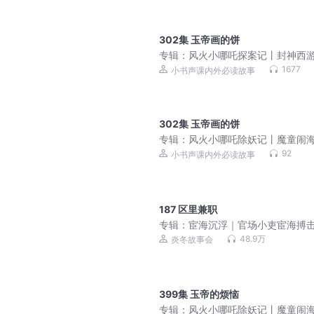
302集 玉帝画的饼
专辑：
风火小哪吒探案记丨封神西
话儿童剧｜哪吒神探爆笑破案！熊
1677
小书声课内外必读故事
秒变正义使者
302集 玉帝画的饼
专辑：
风火小哪吒除妖记丨魔童闹
续新篇章丨儿童神话故事
92
小书声课内外必读故事
187 区里兼职
专辑：
宦海沉浮｜官场小吏宦海搏
天
48.9万
炎冬故事会
399集 玉帝的烦恼
专辑：
风火小哪吒除妖记丨魔童闹