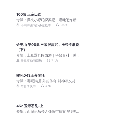
160集 玉帝出面
专辑：
风火小哪吒探案记丨哪吒闹海新
传丨封神西游神话儿童剧
2674
小书声课内外必读故事
金兜山 第08集 玉帝很高兴，玉帝不敢说
（下）
专辑：
土豆逗乱闯西游｜科普百科｜睡
前故事
1.6万
天马座动画剧场
哪吒043玉帝惆怅
专辑：
哪吒|电影外的传奇|封神演义封神
榜精华|李庆丰评书
4761
华音李庆丰
452 玉帝召见-上
专辑：
西游记后传之孙悟空探案 第2季 |