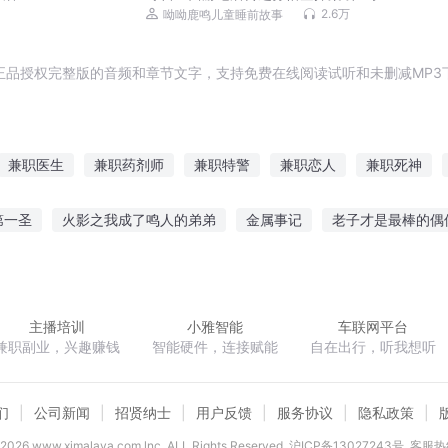
儿童睡前故事
2.6万
呦呦鹿鸣儿童睡前故事
正品授权完整版的音频和章节文字，支持免费在线阅读试听和未删减MP3
兼职医生
兼职药剂师
兼职特警
兼职恋人
兼职死神
之兼职皇后
兼职冒险
爆红全靠兼职
兼职大明星
我在天庭
第一圣
火影之我成了鸣人的弟弟
金属事记
老子才是最棒的偶
炼逆天
灵异直播间冥王老公宠宠宠
猎魔手记之驱魔开端
极阳
主播培训
小雅智能
车联网平台
兼职副业，兴趣赚钱
智能硬件，连接赋能
自在出行，听我想听
们
公司新闻
招贤纳士
用户反馈
服务协议
隐私政策
2026
www.ximalaya.com lnc. ALL Rights Reserved
沪ICP备13027243号
客服热线