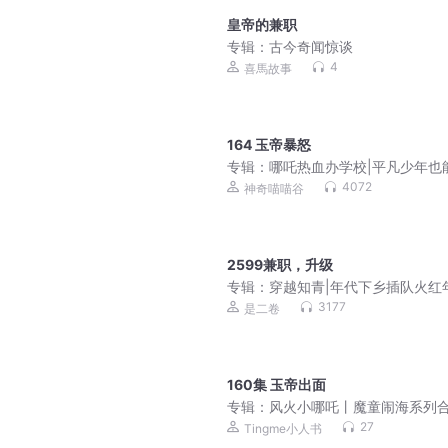
皇帝的兼职
专辑：
古今奇闻惊谈
4
喜馬故事
164 玉帝暴怒
专辑：
哪吒热血办学校|平凡少年也
学霸
4072
神奇喵喵谷
2599兼职，升级
专辑：
穿越知青|年代下乡插队火红
3177
是二卷
160集 玉帝出面
专辑：
风火小哪吒丨魔童闹海系列
丨敖丙姜子牙降妖除魔团
27
Tingme小人书