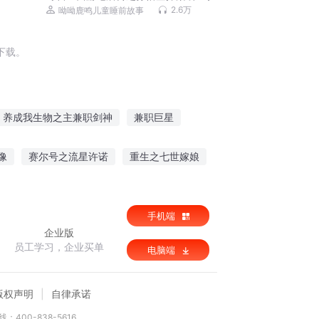
儿童睡前故事
2.6万
呦呦鹿鸣儿童睡前故事
下载。
养成我生物之主兼职剑神
兼职巨星
做兼职
兼职写手
万能兼职王
像
赛尔号之流星许诺
重生之七世嫁娘
逆雷
精灵之叶皇
光明的后裔
手机端
企业版
员工学习，企业买单
电脑端
版权声明
自律承诺
：400-838-5616