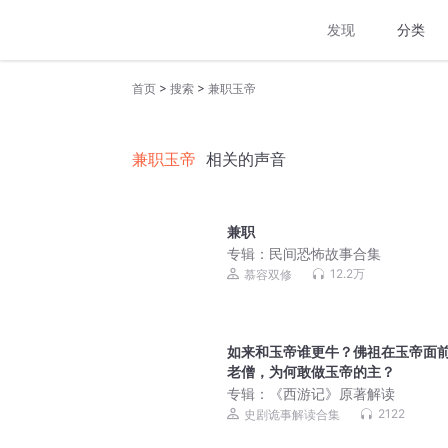
发现
分类
>
>
首页
搜索
兼职玉帝
兼职玉帝
相关的声音
兼职
专辑：
民间恐怖故事合集
12.2万
慕容双修
如来和玉帝谁更牛？佛祖在玉帝面
老僧，为何敢做玉帝的主？
专辑：
《西游记》原著解读
2122
史剧诡事解读合集