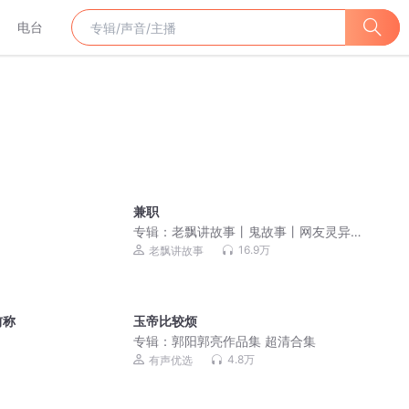
电台
兼职
专辑：
老飘讲故事丨鬼故事丨网友灵异
经历
16.9万
老飘讲故事
前称
玉帝比较烦
专辑：
郭阳郭亮作品集 超清合集
4.8万
有声优选