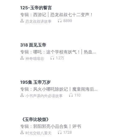
125-玉帝的誓言
专辑：
西游记 | 恐龙叔叔七十二变声！
8899
恐龙叔叔讲故事
318 面见玉帝
专辑：
哪吒：这个学校有妖气！| 热血成
长 | 爆笑日常
1.2万
神奇喵喵谷
195集 玉帝万岁
专辑：
风火小哪吒除妖记丨魔童闹海后
续新篇章丨儿童神话故事
110
小书声课内外必读故事
《玉帝比较烦》
专辑：
郭阳郭亮小品合集丨评书
1728
时光交错八重天