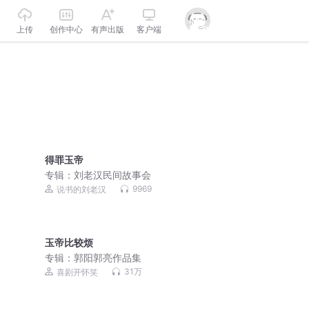
上传
创作中心
有声出版
客户端
得罪玉帝
专辑：
刘老汉民间故事会
9969
说书的刘老汉
玉帝比较烦
专辑：
郭阳郭亮作品集
31万
喜剧开怀笑