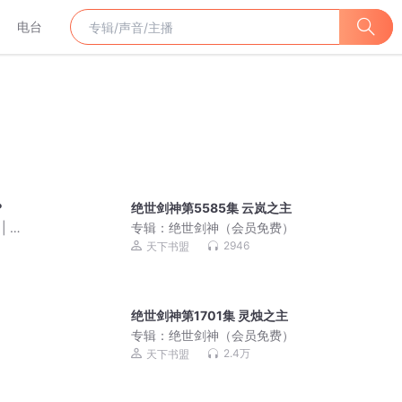
电台
？
绝世剑神第5585集 云岚之主
| 悬
专辑：
绝世剑神（会员免费）
 | 多
2946
天下书盟
绝世剑神第1701集 灵烛之主
专辑：
绝世剑神（会员免费）
2.4万
天下书盟