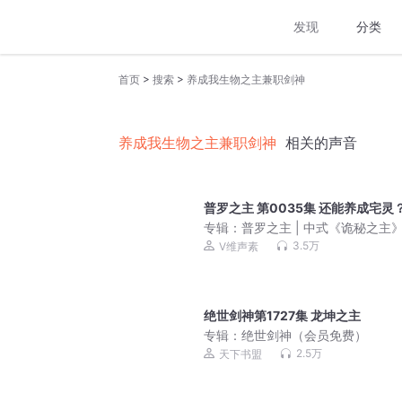
发现
分类
>
>
首页
搜索
养成我生物之主兼职剑神
养成我生物之主兼职剑神
相关的声音
普罗之主 第0035集 还能养成宅灵
专辑：
普罗之主 | 中式《诡秘之主》
疑 | 爆笑 | 玄幻 | 脑洞 | 蒸汽 | 年代
3.5万
V维声素
人有声剧
绝世剑神第1727集 龙坤之主
专辑：
绝世剑神（会员免费）
2.5万
天下书盟