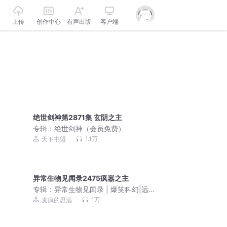
上传
创作中心
有声出版
客户端
绝世剑神第2871集 玄阴之主
专辑：
绝世剑神（会员免费）
1.1万
天下书盟
异常生物见闻录2475疯嚣之主
专辑：
异常生物见闻录 | 爆笑科幻|远瞳|
希灵三部曲|多人有声剧|深海余烬前作
1万
麦疯的思远