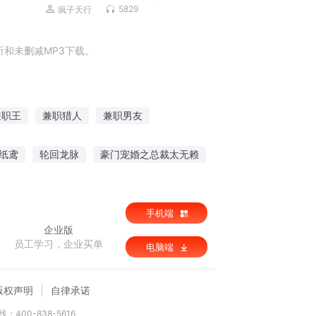
修真爽文丨打死都要钱原著丨多人有声
5829
疯子天行
剧
和未删减MP3下载。
兼职王
兼职猎人
兼职男友
兼职美女保镖
兼职神探
兼职冒险
纸鸢
轮回龙脉
豪门宠婚之总裁太无赖
庸群侠修仙传
手机端
企业版
员工学习，企业买单
电脑端
版权声明
自律承诺
：400-838-5616