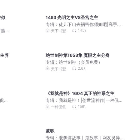
胜似
1463 光明之主VS圣宫之主
专辑：
徒儿下山去祸害你师姐吧|高手下
山，我有九个无敌师父
打脸
1.6万
天下书盟
有声
之主养
绝世剑神第1653集 魔眼之主分身
专辑：
绝世剑神（会员免费）
2.6万
天下书盟
《我就是神》1604 真正的神系之主
种侃
专辑：
我就是神！|创世流神作|一种侃
侃|多人有声剧
1561
一种侃侃
兼职
专辑：
老飘讲故事丨鬼故事丨网友灵异