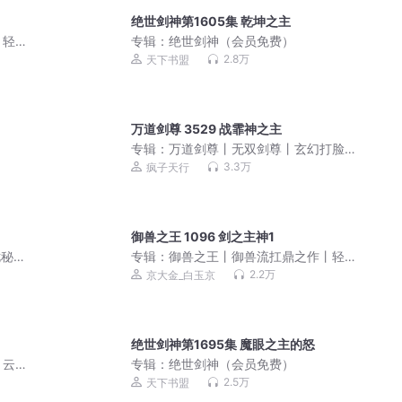
绝世剑神第1605集 乾坤之主
丨轻
专辑：
绝世剑神（会员免费）
金丨
2.8万
天下书盟
万道剑尊 3529 战霏神之主
专辑：
万道剑尊丨无双剑尊丨玄幻打脸
修真爽文丨打死都要钱原著丨多人有声
3.3万
疯子天行
剧
御兽之王 1096 剑之主神1
秘 |
专辑：
御兽之王丨御兽流扛鼎之作丨轻
多人有
松搞笑丨都市异能丨轻泉流响京大金丨
2.2万
京大金_白玉京
多人有声剧
绝世剑神第1695集 魔眼之主的怒
｜云
专辑：
绝世剑神（会员免费）
2.5万
天下书盟