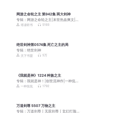
网游之命轮之主 第942集 两大剑神
专辑：
网游之命轮之主|末世热血爽文|精
品多播剧
5193
塔读听书
绝世剑神第0574集 死亡之主的局
专辑：
绝世剑神
5万
天下书盟
《我就是神》1224 种族之主
专辑：
我就是神！|创世流神作|一种侃
侃|多人有声剧
1792
一种侃侃
万道剑尊 5507 万物之主
专辑：
万道剑尊丨无双剑尊丨玄幻打脸