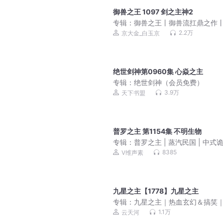
御兽之王 1097 剑之主神2
专辑：
御兽之王丨御兽流扛鼎之作
松搞笑丨都市异能丨轻泉流响京大
2.2万
京大金_白玉京
多人有声剧
绝世剑神第0960集 心焱之主
专辑：
绝世剑神（会员免费）
3.9万
天下书盟
普罗之主 第1154集 不明生物
专辑：
普罗之主 | 蒸汽民国 | 中式诡
悬疑 | 爆笑 | 疯癫 | 脑洞 | 年代 | 
8385
V维声素
声剧
九星之主【1778】九星之主
专辑：
九星之主｜热血玄幻＆搞笑
天河领衔多人剧VIP免费
1.1万
云天河