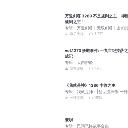
万道剑尊 3289 不是规则之主，却
规则之主！
专辑：
万道剑尊丨无双剑尊丨玄幻
修真爽文丨打死都要钱原著丨多人
3.7万
疯子天行
剧
vol.1273 妖鞋事件: 十九世纪拉萨
成记
专辑：
大内密谈
1.9万
深夜谈谈
《我就是神》1386 丰收之主
专辑：
我就是神！|创世流神作|一
侃|多人有声剧
1836
一种侃侃
兼职
专辑：
民间恐怖故事合集