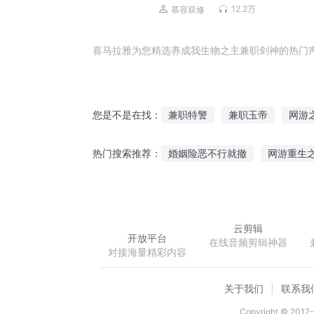
12.2万
慕容双修
喜马拉雅为您精选养成我生物之主兼职剑神的热门
兼职特警
兼职玉帝
网游
您是不是在找：
穿越之兼职皇后
兼职巨星
婚姻险恶不行就撤
网游重生
热门搜索推荐：
兼职写手
大道莫邪
谁言爱情有尽头墨
云剪辑
开放平台
在线音频剪辑神器
对接海量精彩内容
关于我们
联系我
Copyright © 2012-