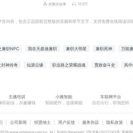
经历
16.9万
老飘讲故事
声音内容，包含正品授权完整版的音频和章节文字，支持免费在线阅读试听
之兼职NPC
我在天庭做兼职
兼职大明星
兼职死神
万能
兼职鬼神
兼职医生
兼职药剂师
兼职恋人
爆红全靠兼职
之封神传奇
仙源尘缘
职业路之荣耀战魂
贾政奋斗史
风中
清尘沈默言
窃玉生香
冰苍煞界
明王归来
天降命劫
金
主播培训
小雅智能
车联网平台
兼职副业，兴趣赚钱
智能硬件，连接赋能
自在出行，听我想听
们
公司新闻
招贤纳士
用户反馈
服务协议
隐私政策
2026
www.ximalaya.com lnc. ALL Rights Reserved
沪ICP备13027243号
客服热线