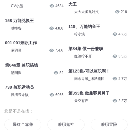
大王
CV小墨
4634
大大大师兄叶文
216
158 万能兑换王
119、万能钓鱼王
咕噜谷
4.8万
哈小浪
4.2万
001 001兼职工作
第84集 做一份兼职
澜羽灵
7.4万
红酒拧不开
3.5万
第046章 兼职搞钱
第123集-可以兼职啊！
汤圈圈
52
雨念肖绒_沫涵剧团
2.7万
739 兼职运动员
第353集 做兼职舅舅了
风清云未淡
6965
天空有声
2.2万
您是不是在找：
爆红全靠兼职
兼职鬼神
兼职冒险