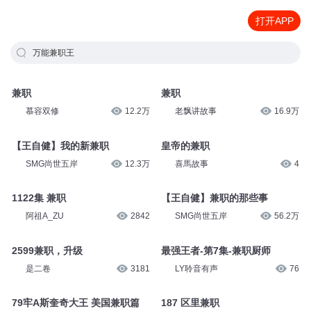
打开APP
万能兼职王
兼职
兼职
慕容双修
12.2万
老飘讲故事
16.9万
【王自健】我的新兼职
皇帝的兼职
SMG尚世五岸
12.3万
喜馬故事
4
1122集 兼职
【王自健】兼职的那些事
阿祖A_ZU
2842
SMG尚世五岸
56.2万
2599兼职，升级
最强王者-第7集-兼职厨师
是二卷
3181
LY聆音有声
76
79牢A斯奎奇大王 美国兼职篇
187 区里兼职