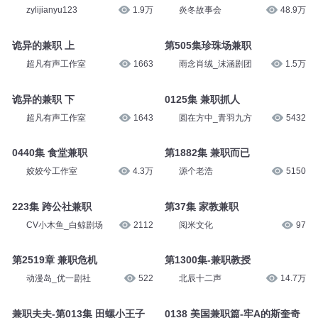
zylijianyu123
1.9万
炎冬故事会
48.9万
诡异的兼职 上
第505集珍珠场兼职
超凡有声工作室
1663
雨念肖绒_沫涵剧团
1.5万
诡异的兼职 下
0125集 兼职抓人
超凡有声工作室
1643
圆在方中_青羽九方
5432
0440集 食堂兼职
第1882集 兼职而已
姣姣兮工作室
4.3万
源个老浩
5150
223集 跨公社兼职
第37集 家教兼职
CV小木鱼_白鲸剧场
2112
阅米文化
97
第2519章 兼职危机
第1300集-兼职教授
动漫岛_优一剧社
522
北辰十二声
14.7万
兼职夫夫-第013集 田螺小王子
0138 美国兼职篇-牢A的斯奎奇