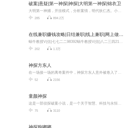
破案|悬疑|第一神探|神探|大明第一神探|锦衣卫
大明第一神捕，开挂模式，分析案情，明代狄仁杰。小有名气的男主会攀上哪些达官贵人呢，会俘获多少官家小姐的芳心呢，欢迎收听~
285
894.2万
在线兼职赚钱攻略|日结兼职|线上兼职|网上做兼职
蜗牛教授V(信)七七二二98392蜗牛教授V(信)八二三四2198如遇频繁，请加另一号宮众号:副业秘籍注：本专辑由蜗牛教授授权，专为你提供实际操作的赚钱课程！这里没有空洞的鸡汤和无聊的故事，只有真实的案例、项目和操作指南，让你听完就能立马上手！【适合人...
202
1.3万
神探方东人
在一场接一场的离奇案件中，神探方东人意外被卷入了一场由神秘犯罪组织头目乌鸦主导的心理战。乌鸦以其狡猾的布局和精心设计的陷阱，对方东人进行着无情的折磨，企图摧毁他的意志。然而，方东人凭借其过人的智慧和勇气，与乌鸦展开了斗智斗勇的较量。方东...
52
2156
童颜神探
这是一部侦探破案小说，是一个关于智慧、科技与永恒初心对抗未来罪恶的都市探案传奇。主角包玲珑凭借其独特的视角与尖锐科技装备，直面城市中最狡猾的罪犯，专门破解警方束手无策的棘手案件，成为令罪恶势力闻风丧胆的正义象征
75
3110
神探狗嘟嘟