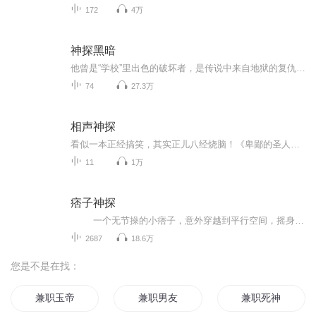
172
4万
神探黑暗
他曾是“学校”里出色的破坏者，是传说中来自地狱的复仇者，现在他却变身暗黑神探！他号称只查惊天大案，却总是被刑侦处请去处理鸡毛蒜皮的小事。直到有一天，一件普通的骗保案牵扯出一批极端犯罪团伙，随后接二连三发生的杀人绑架案和杀人工厂，“七宗罪”谋杀等，让世界陷入绝望的深渊。能看破真相的，只有神探韩峰！ 他曾是“学校”里出色的破坏者，是传说中来自地狱的复仇者，现在他却变身暗黑神探！他号称只查惊天大案，却总是被刑侦处请去处理鸡毛蒜皮的小事。直到有一天，一件普通的骗保案牵扯出一批极端犯罪团伙，随后接二连三发生的杀人绑架案和杀人工厂，“七宗罪”谋杀等，让世界陷入绝望的深渊。能看破真相的，只有神探韩峰！
74
27.3万
相声神探
看似一本正经搞笑，其实正儿八经烧脑！《卑鄙的圣人曹操》王晓磊喜剧推理力作
11
1万
痞子神探
一个无节操的小痞子，意外穿越到平行空间，摇身变成了一名重案组探员。 一个邪门的奇遇系统，却让他屡破奇案，成为了一名个性张狂的神探！
2687
18.6万
您是不是在找：
兼职玉帝
兼职男友
兼职死神