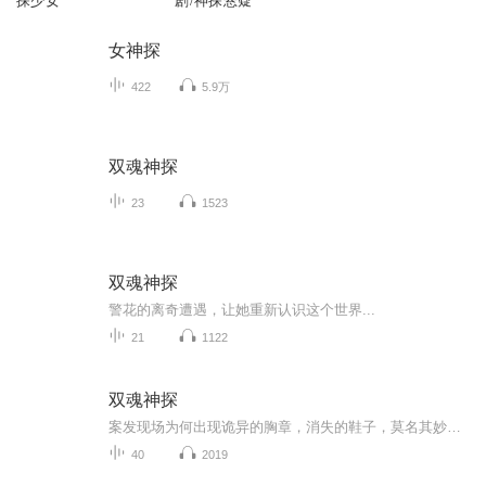
探少女
剧/神探悬疑
女神探
422
5.9万
双魂神探
23
1523
双魂神探
警花的离奇遭遇，让她重新认识这个世界...
21
1122
双魂神探
案发现场为何出现诡异的胸章，消失的鞋子，莫名其妙与被毒杀的师傅，互换灵魂！！！到底是自己精神分裂，还是某些人暗中搞鬼，罗伊作为一个无神论者，居然开始动摇……这世界上是否有其他生物的存在！！！！离奇消失的尸体？各种阴谋诡计相互掺杂……到底...
40
2019