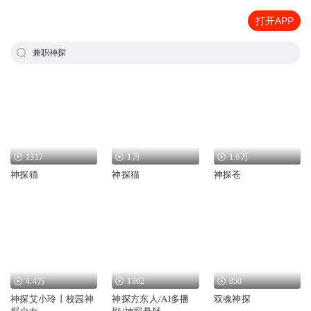
打开APP
兼职神探
1317
1万
1.6万
神探猫
神探猫
神探苍
4.4万
1802
850
神探艾小玲丨校园神
神探方东人/AI多播
双魂神探