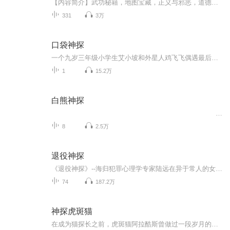
【内容简介】武功秘籍，地图宝藏，正义与邪恶，道德与诱惑，爱恨情仇。通过复杂的矛盾纠葛，刻画了众多普通人的形象。真与善，美与丑，爱与恨交织在一起，演绎一场江湖风波！文字版权方：阅文听书 【作者/主播简介】作者：芍药花，网络小说作者主播：醉谜...
331
3万
口袋神探
一个九岁三年级小学生艾小坡和外星人鸡飞飞偶遇最后变成神探
1
15.2万
白熊神探
...
8
2.5万
退役神探
《退役神探》--海归犯罪心理学专家陆远在异于常人的女房东帮助下，与高智商变态组织的紧张角逐，破获桩桩大案。故事梗概留美犯罪心理学家陆远与妻子离婚后回国，没想到刚一回国就被好兄弟拉去了犯罪现场。结果曾就职于FBI的陆远大显神威，通过现场将罪犯心...
74
187.2万
神探虎斑猫
在成为猫探长之前，虎斑猫阿拉酷斯曾做过一段岁月的江湖大盗。那次它收到一份神秘的来信，信上指示它去立托顿镇偷盗珠宝。原来是臭名昭著的喜鹊帮想雇佣阿拉酷斯作恶报复人类。 正当阿拉酷斯连连得手时，它碰到了抓捕罪犯的查达探长一家。糟糕的是，它喜欢上了这家人，并跟他们结下深厚的缘分。是改邪归正，还是继续作恶？阿拉酷斯到底该作何种选择？