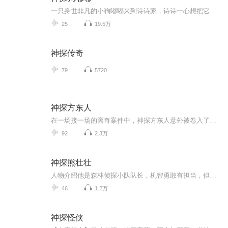
一只身世非凡的小狗嘟嘟来到诗诗家，诗诗一心想把它培养成神探狗。嘟嘟不负众望，优异的表现，屡屡让龙龙和壮壮大为惊奇。它征服凶悍的黑狗苍狼，寻找失踪的老人，斥退抢劫犯，追踪屠狗元凶，发现爆炸隐患……然而在“未来警犬”大赛中，却惨遭淘汰。神探...
25
19.5万
神探传奇
79
5720
神探方东人
在一场接一场的离奇案件中，神探方东人意外被卷入了一场由神秘犯罪组织头目乌鸦主导的心理战。乌鸦以其狡猾的布局和精心设计的陷阱，对方东人进行着无情的折磨，企图摧毁他的意志。然而，方东人凭借其过人的智慧和勇气，与乌鸦展开了斗智斗勇的较量。方东...
92
2.3万
神探熊壮壮
人物介绍他是森林侦探小队队长，机智勇敢有担当，但却十分讨厌做数学题。全身棕色毛发，喜欢戴着一顶帽子，随身携带一把放大镜。猫丽森林侦探小队成员之一，善于发现别人发现不了的线索，喜欢穿着紫色的连体衣，头上戴着紫色头巾，左脸上方有一块紫色星形...
46
1.2万
神探怪侠