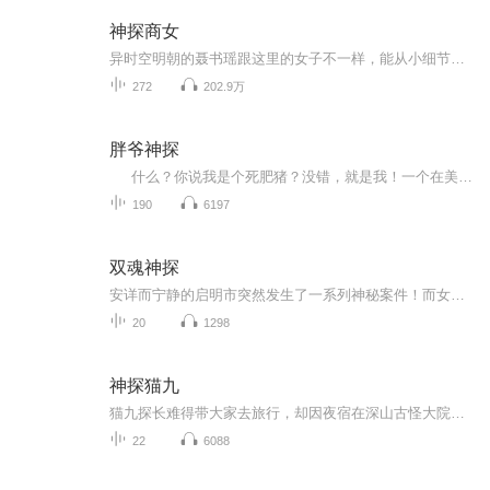
神探商女
异时空明朝的聂书瑶跟这里的女子不一样，能从小细节中推理出大事实，这得益于她前世的记忆。 被恶霸欺，被莫名亲戚算计，这不重要；重要的是姐弟齐心，坏事也能变好事。 为助弟弟读书为官，她经商致富铺门路；遇案探案，成就神探威名。 一路顺畅地将自己的事务所开到京城时，却被弟弟背入了花轿。 花轿前，“聂天熙，你就这么想着让姐姐出嫁呀！
272
202.9万
胖爷神探
什么？你说我是个死肥猪？没错，就是我！一个在美食诱惑下越走越远的……侦探！别看我外表油腻，但脑子里可是装着银河系的推理能力！我这欺骗性十足的“憨厚”外表，简直是行走江湖的通行证！轻松混入富二代圈子，吃香的喝辣的，顺便破几个案子，...
190
6197
双魂神探
安详而宁静的启明市突然发生了一系列神秘案件！而女警员罗伊的师傅也是这一系列案件的受害者！到底是连环杀人狂还是神秘力量为之？罗伊陷入巨大的迷茫中，但更神奇的是，她渐渐发现，她在和另一个灵魂共用一个身体……
20
1298
神探猫九
猫九探长难得带大家去旅行，却因夜宿在深山古怪大院中而险象环生。当夜大雨倾盆，小侦们接连失踪，古宅中又鬼影重重……探长能否揭开秘密，带小侦们平安归来？
22
6088