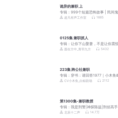
诡异的兼职 上
专辑：
999个短篇恐怖故事 | 民间
1665
超凡有声工作室
0125集 兼职抓人
专辑：
让你下山娶妻，不是让你震
界！| 杀伐果断 | 霸榜神作 | 多女主 
5432
圆在方中_青羽九方
敌爽文 | 蛟龙出山遇红颜 | 多人有
223集 跨公社兼职
专辑：
穿书：请回答1977｜小木鱼
鲸剧场｜种田年代 ｜重生致富
2112
CV小木鱼_白鲸剧场
第1300集-兼职教授
专辑：
我是刑警|神探陈益|刑侦高手
维破案|身临其境
14.7万
北辰十二声