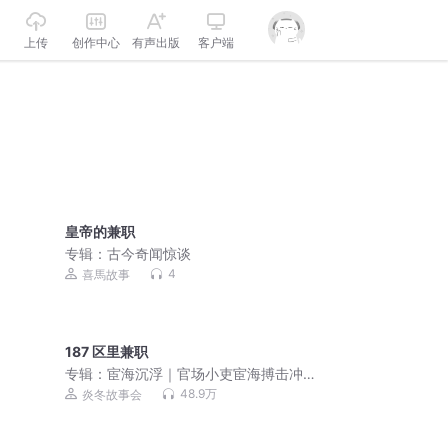
上传
创作中心
有声出版
客户端
皇帝的兼职
专辑：
古今奇闻惊谈
4
喜馬故事
187 区里兼职
专辑：
宦海沉浮｜官场小吏宦海搏击冲
天
48.9万
炎冬故事会