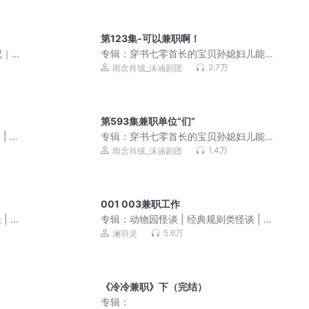
第123集-可以兼职啊！
记｜
专辑：
穿书七零首长的宝贝孙媳妇儿能
挣钱 | 年代种田| 系统 |爆笑爽文 |VIP免
2.7万
雨念肖绒_沫涵剧团
费
第593集兼职单位“们”
| 多
专辑：
穿书七零首长的宝贝孙媳妇儿能
挣钱 | 年代种田| 系统 |爆笑爽文 |VIP免
1.4万
雨念肖绒_沫涵剧团
费
001 003兼职工作
| 悬
专辑：
动物园怪谈 | 经典规则类怪谈 | 悬
疑烧脑
5.6万
澜羽灵
《冷冷兼职》下（完结）
专辑：