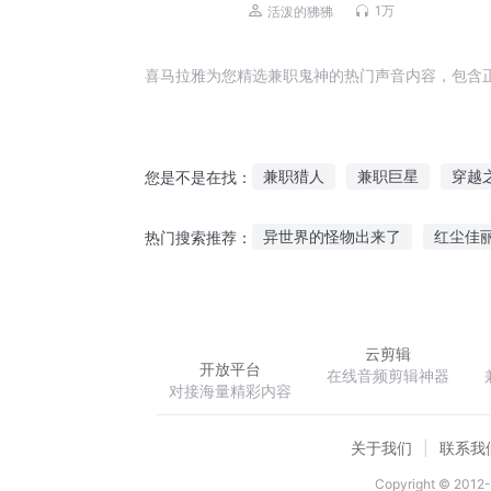
1万
活泼的狒狒
喜马拉雅为您精选兼职鬼神的热门声音内容，包含
兼职猎人
兼职巨星
穿越
您是不是在找：
兼职恋人
兼职医生
我在
异世界的怪物出来了
红尘佳
热门搜索推荐：
兼职特警
兼职药剂师
忽悠诸天万界
乱世神徒
云剪辑
开放平台
在线音频剪辑神器
对接海量精彩内容
关于我们
联系我
Copyright © 2012-