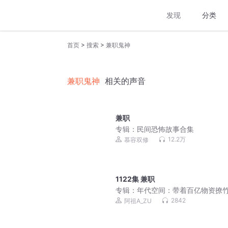
发现
分类
>
>
首页
搜索
兼职鬼神
兼职鬼神
相关的声音
兼职
专辑：
民间恐怖故事合集
12.2万
慕容双修
1122集 兼职
专辑：
年代空间：带着百亿物资撩竹
穿越七零|爆笑欢脱甜宠种田文|真
2842
阿祖A_ZU
剧