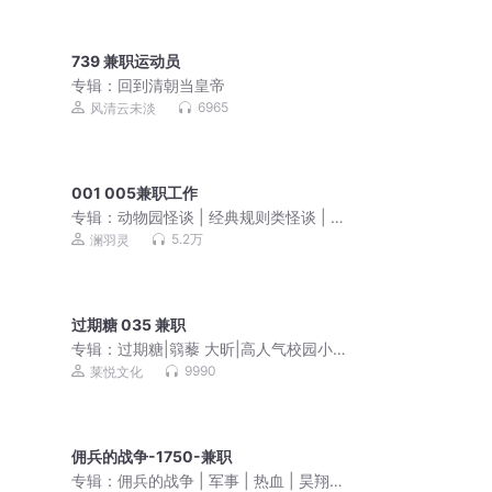
739 兼职运动员
专辑：
回到清朝当皇帝
6965
风清云未淡
001 005兼职工作
专辑：
动物园怪谈 | 经典规则类怪谈 | 悬
疑烧脑
5.2万
澜羽灵
过期糖 035 兼职
专辑：
过期糖|篛藜 大昕|高人气校园小
甜饼|现代都市言情
9990
莱悦文化
佣兵的战争-1750-兼职
专辑：
佣兵的战争 | 军事 | 热血 | 昊翔演