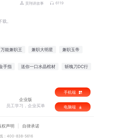
播 | 精品多人剧
6119
昊翔讲故事
下载。
万能兼职王
兼职大明星
兼职玉帝
靠兼职
兼职死神
兼职神探
金手指
送你一口水晶棺材
斩魄刀DC行
家千金之执拗小姐
我为武尊
手机端
企业版
员工学习，企业买单
电脑端
版权声明
自律承诺
：400-838-5616