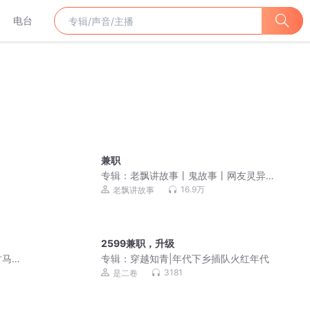
电台
兼职
专辑：
老飘讲故事丨鬼故事丨网友灵异
经历
16.9万
老飘讲故事
2599兼职，升级
马|
专辑：
穿越知青|年代下乡插队火红年代
人多人
3181
是二卷