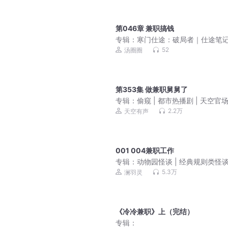
第046章 兼职搞钱
专辑：
寒门仕途：破局者｜仕途笔
寒门贵子的巅峰征途
52
汤圈圈
第353集 做兼职舅舅了
专辑：
偷窥 | 都市热播剧 | 天空官场 
播精品
2.2万
天空有声
001 004兼职工作
专辑：
动物园怪谈 | 经典规则类怪谈 
疑烧脑
5.3万
澜羽灵
《冷冷兼职》上（完结）
专辑：