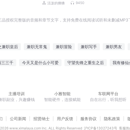
9450
活泼的狒狒
正品授权完整版的音频和章节文字，支持免费在线阅读试听和未删减MP3
之兼职皇后
兼职无常鬼
兼职冒险
兼职写手
兼职男友
天庭做兼职
养成我生物之主兼职剑神
网游之兼职NPC
爆红全
丽三三千
今天又是什么小可爱
守望先锋之重生之后
我有修仙
仗剑天下
十色秘藏
凤者倾世之一世烟雨迷蒙
剑血苍穹
蒋
主播培训
小雅智能
车联网平台
兼职副业，兴趣赚钱
智能硬件，连接赋能
自在出行，听我想听
们
公司新闻
招贤纳士
用户反馈
服务协议
隐私政策
2026
www.ximalaya.com lnc. ALL Rights Reserved
沪ICP备13027243号
客服热线