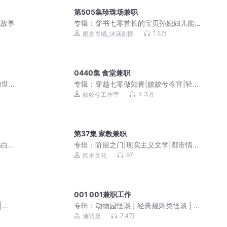
第505集珍珠场兼职
鬼故事
专辑：
穿书七零首长的宝贝孙媳妇儿能
挣钱 | 年代种田| 系统 |爆笑爽文 |VIP免
1.5万
雨念肖绒_沫涵剧团
费
0440集 食堂兼职
惊世
专辑：
穿越七零做知青|姣姣兮今宵|轻松
| 无
向发家致富群像爽文
4.3万
姣姣兮工作室
声剧
第37集 家教兼职
&白
专辑：
阶层之门|现实主义文学|都市情
感|草根大学生
97
阅米文化
001 001兼职工作
|降
专辑：
动物园怪谈 | 经典规则类怪谈 | 悬
疑烧脑
7.4万
澜羽灵