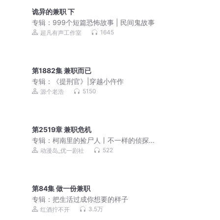
诡异的兼职 下
专辑：
999个短篇恐怖故事 | 民间鬼故事
1645
超凡有声工作室
第1882集 兼职而已
专辑：
《提刑官》|穿越小仵作
5150
源个老浩
第2519章 兼职危机
专辑：
柯南里的捡尸人丨不一样的侦探
故事
522
动漫岛_优一剧社
第84集 做一份兼职
专辑：
把生活过成你想要的样子
3.5万
红酒拧不开