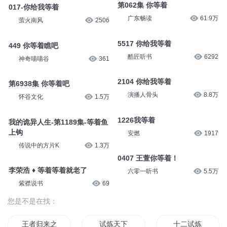
第062集 你等着
017-你给我等着
广东畅读
61.9万
萤火南风
2506
5517 你给我等着
449 你等着瞧吧
酷匠听书
6292
神奇喵喵谷
361
2104 你给我等着
第6938集 你等着吧
演播人骨头
8.8万
怀谷文化
1.5万
1226我等着
我的诡异人生-第1189集-等着鱼
上钩
安燃
1917
传说中的方片K
1.3万
0407 王萱你等着！
李荣浩 ♦ 等着等着就老了
六零一听书
5.5万
紫襟说书
69
您是不是在找：
王者归来之试炼之路
试炼天下
十二试炼