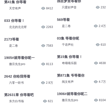
我在梦里等着你
第41集 你等着
只爱好声音
232
天空有声
8412
569等着
033 你等着！
是二卷
2.4万
北北的北北呀
2263
03集 等着你呢
2173等着
千语声社
610
是二卷
7583
第15集 你等着！
1905#就等着你呢一
奇喵喵乐园
4638
撒旦先生pro
8113
第871集 爷等着你
2642 你给我等着
阅文有声
4.7万
六零一听书
2.9万
1906#就等着你呢二
第2631章 你等着吧
撒旦先生pro
8104
东方白书场
621