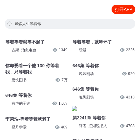
打开APP
试炼人生等着你
等着等着就等不起了
等着等着，就释怀了
古斯_治愈电台
1349
凯紫
2326
你却爱着一个他 130 你等着
646集 等着你
我，只等着我
晚风剧场
920
磨铁图书
7万
646集 等着你
646集 等着你
晚风剧场
4313
有声的子沐
1.6万
第2241章 等着你
李荣浩-等着等着就老了
辞酒_江湖说书人
4708
易丹学堂
409