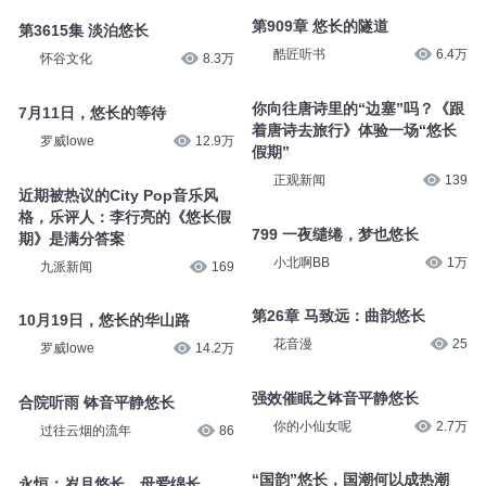
第909章 悠长的隧道
第3615集 淡泊悠长
酷匠听书
6.4万
怀谷文化
8.3万
你向往唐诗里的“边塞”吗？《跟
7月11日，悠长的等待
着唐诗去旅行》体验一场“悠长
罗威lowe
12.9万
假期”
正观新闻
139
近期被热议的City Pop音乐风
格，乐评人：李行亮的《悠长假
799 一夜缱绻，梦也悠长
期》是满分答案
小北啊BB
1万
九派新闻
169
第26章 马致远：曲韵悠长
10月19日，悠长的华山路
花音漫
25
罗威lowe
14.2万
强效催眠之钵音平静悠长
合院听雨 钵音平静悠长
你的小仙女呢
2.7万
过往云烟的流年
86
“国韵”悠长，国潮何以成热潮
永恒：岁月悠长，母爱绵长