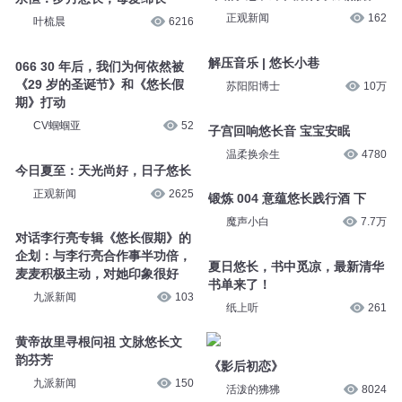
正观新闻
162
叶梳晨
6216
解压音乐 | 悠长小巷
066 30 年后，我们为何依然被
《29 岁的圣诞节》和《悠长假
苏阳阳博士
10万
期》打动
CV蝈蝈亚
52
子宫回响悠长音 宝宝安眠
温柔换余生
4780
今日夏至：天光尚好，日子悠长
正观新闻
2625
锻炼 004 意蕴悠长践行酒 下
魔声小白
7.7万
对话李行亮专辑《悠长假期》的
企划：与李行亮合作事半功倍，
夏日悠长，书中觅凉，最新清华
麦麦积极主动，对她印象很好
书单来了！
九派新闻
103
纸上听
261
黄帝故里寻根问祖 文脉悠长文
韵芬芳
《影后初恋》
九派新闻
150
活泼的狒狒
8024