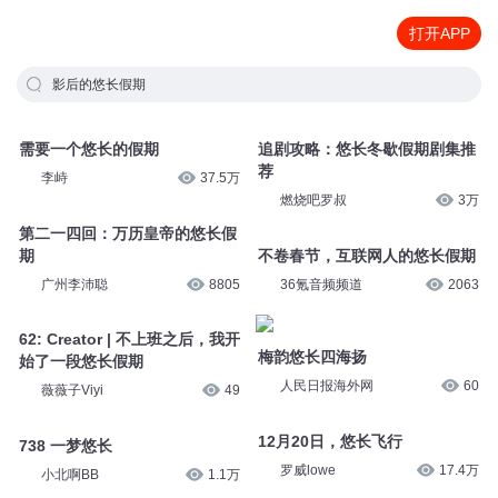
打开APP
影后的悠长假期
需要一个悠长的假期
追剧攻略：悠长冬歇假期剧集推
荐
李峙
37.5万
燃烧吧罗叔
3万
第二一四回：万历皇帝的悠长假
期
不卷春节，互联网人的悠长假期
广州李沛聪
8805
36氪音频频道
2063
62: Creator | 不上班之后，我开
梅韵悠长四海扬
始了一段悠长假期
人民日报海外网
60
薇薇子Viyi
49
12月20日，悠长飞行
738 一梦悠长
罗威lowe
17.4万
小北啊BB
1.1万