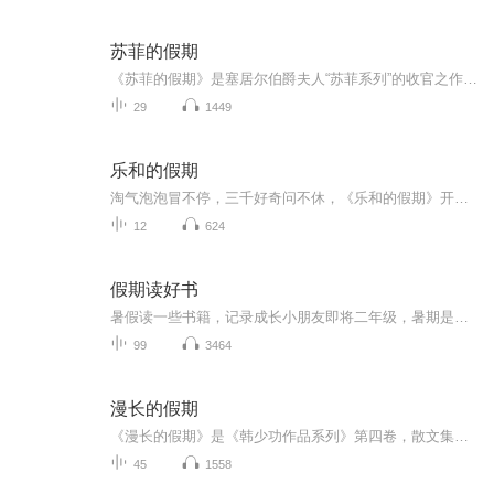
苏菲的假期
《苏菲的假期》是塞居尔伯爵夫人“苏菲系列”的收官之作，讲述了苏菲、玛格丽特、卡米耶等“小淑女”和保罗、让、莱昂等“小绅士”在暑假里发生的种种。在这个悠长假期里，男孩和女孩们一起学习、玩耍、冒险，共同体验了重逢的喜悦和离别的悲伤，上演了一...
29
1449
乐和的假期
淘气泡泡冒不停，三千好奇问不休，《乐和的假期》开始咯！快来跟着乐和一起，国学池里打滚，故事屋中做梦，滑滑梯上品尝科学芝士吧！
12
624
假期读好书
暑假读一些书籍，记录成长小朋友即将二年级，暑期是阅读的黄金期。老师要求孩子继续用朗读的方式进行阅读，逐渐克服错字漏字多字等不良阅读习惯。那么我们索性将每天的阅读内容系统化以音频的形式进行保存，将孩子的成长记录。每则内容都是第一次通读，不...
99
3464
漫长的假期
《漫长的假期》是《韩少功作品系列》第四卷，散文集。四十五篇散文，分为“远方”、“留痕”、“背影”三部分。《走亲戚》获1996年度福建文学奖。《笑的遗产》获1992年度《中国作家》散文奖。
45
1558