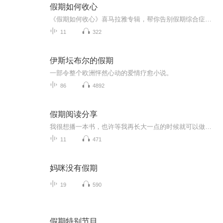
假期如何收心
《假期如何收心》喜马拉雅专辑，帮你告别假期综合症！11个音频，10个免费，1个付费，全方位教你收心大法！免费内容标题系统，轻松应对假期收心难题。付费音频深度解析，10篇文章组合，助你假期后迅速回归工作状态！收心，从《假期如何收心》开始！
11
322
伊斯坛布尔的假期
一部令整个欧洲怦然心动的爱情疗愈小说。
86
4892
假期阅读分享
我很想播一本书，也许等我再长大一点的时候就可以做这件事了。
11
471
妈咪没有假期
19
590
假期特别节目