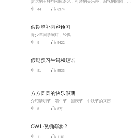
贪吃的玉桂狗和库洛米，可爱的美乐蒂，淘气的团团，爱学习的小葡萄，刚出现的草莓布丁，爱下厨的布丁狗，爱跳舞的琳娜贝尔，会唱歌的星黛露… 还会有什么有趣的人物出现？跟着我一起去看看吧！ 主播介绍： 姓名:椰奶布丁 年龄:11 性别:女 喜欢:蓝色和白色 ...
44
6374
假期增补内容预习
青少年国学演讲，经典
9
5422
假期预习生词和短语
81
5533
方方圆圆的快乐假期
介绍清明节，端午节，国庆节，中秋节的来历
5
5万
OW1 假期阅读-2
11
1181