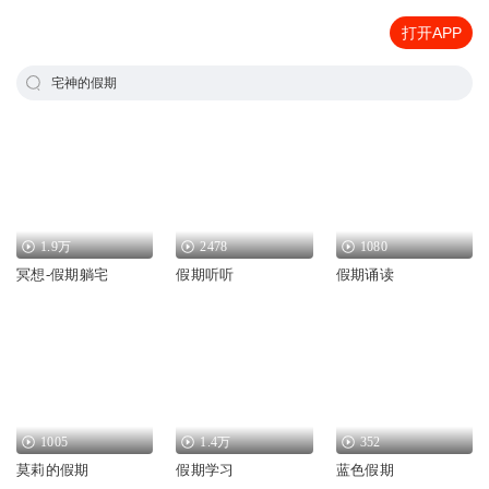
打开APP
宅神的假期
1.9万
2478
1080
冥想-假期躺宅
假期听听
假期诵读
1005
1.4万
352
莫莉的假期
假期学习
蓝色假期