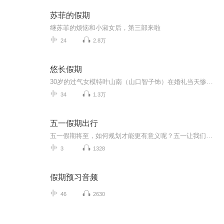
苏菲的假期
继苏菲的烦恼和小淑女后，第三部来啦
24
2.8万
悠长假期
30岁的过气女模特叶山南（山口智子饰）在婚礼当天惨遭无良未婚夫卷款逃婚。 当她怒不可遏的狂奔到未婚夫居所，只堵截到了无辜的室友濑名秀俊（木村拓哉饰）——一个不得志的24岁钢琴家。身无分文又无家可归的小南对濑名威逼利诱，成为了他的新同居人。两人在同一屋檐下的生活磕磕绊绊 ，事业爱情也都不甚顺畅，渐渐竟生惺惺相惜之感……
34
1.3万
五一假期出行
五一假期将至，如何规划才能更有意义呢？五一让我们做感恩之行吧！五一让我们做公益，让爱与成长在路上，五一，让我们回归家乡，陪伴父母到田埂上找到蒲公英最珍贵的"风景"，在孩子心里种下一颗关于"家"的种子。
3
1328
假期预习音频
46
2630