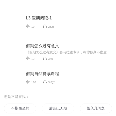
L3 假期阅读-1
19
2326
假期怎么过有意义
《假期怎么过有意义》喜马拉雅专辑，帮你假期不虚度！10个免费音频，教你如何让假期过得充实又有意义。系统学习，轻松提升假期质量！更有1个付费音频，深入解析假期过法的奥秘，让你假期更有趣！快来加入我们，开启你的假期新篇章！假期不虚度快乐假期
12
340
假期自然拼读课程
120
3.8万
您是不是在找：
不期而至的美好
后会已无期
落入凡间之女神的