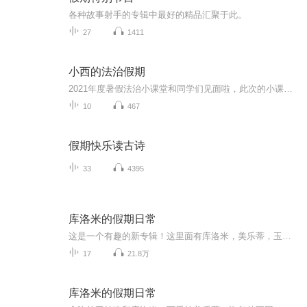
各种故事射手的专辑中最好的精品汇聚于此。
27
1411
小西的法治假期
2021年度暑假法治小课堂和同学们见面啦，此次的小课堂内容丰富，伴随着“护苗行动”的开展，河西未检工作室的我们将陪伴同学们度过这一暑假。
10
467
假期快乐读古诗
33
4395
库洛米的假期日常
这是一个有趣的新专辑！这里面有库洛米，美乐蒂，玉桂狗，小葡萄，布丁狗，星黛露，琳娜贝儿，Hello Kitty和贝壳（我）人物介绍：名称：贝壳（真名不暴露）年龄：10岁种族：人爱好：唱歌�缺点：害羞名称：库洛米年龄：6岁种族：不详爱好：吃东西缺点：臭...
17
21.8万
库洛米的假期日常