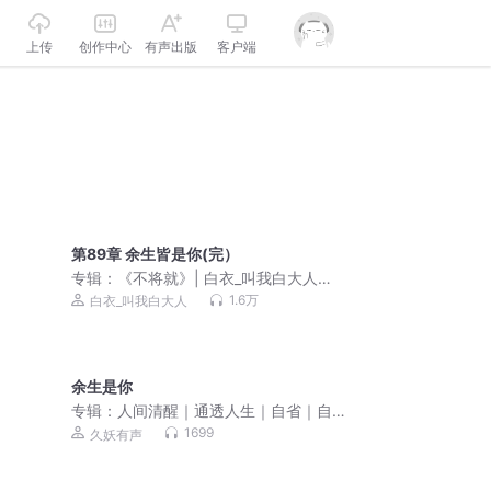
上传
创作中心
有声出版
客户端
第89章 余生皆是你(完）
专辑：
《不将就》| 白衣_叫我白大人领
衔演播 | 多人有声剧
1.6万
白衣_叫我白大人
余生是你
专辑：
人间清醒｜通透人生｜自省｜自
渡｜自愈
1699
久妖有声