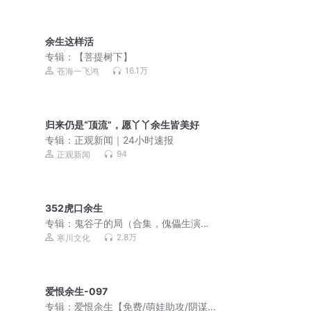
余生这样活
专辑：
【菩提树下】
16.1万
苍海一飞鸿
归来仍是“顶流”，愿丫丫余生皆美好
专辑：
正观新闻｜24小时速报
94
正观新闻
352虎口余生
专辑：
鬼谷子的局（合集，傀儡生演
播）
2.8万
寒川文化
爱恨余生-097
专辑：
爱恨余生【免费/萌娃助攻/阴谋算