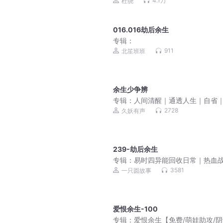
4.1万
杜骁
016.016劫后余生
专辑：
911
北笙班班
余生少争辨
专辑：
人间清醒｜通透人生｜自省
渡｜自愈
2728
久妖有声
239-劫后余生
专辑：
易时四异能回收日常｜热血
｜诸子百家传人
3581
一只圆故事
爱恨余生-100
专辑：
爱恨余生【免费/萌娃助攻/