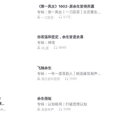
《第一凤女》1602-原余生皆得所愿
专辑：
第一凤女丨一刀苏苏 | 古言重生
权谋甜宠虐渣爽文 | VIP免费 | 多人有声
5.7万
一刀苏苏
剧
你若温和坚定，余生皆是欢喜
专辑：
禅境
5649
诗_柔
飞驰余生
专辑：
一年一度喜剧人 | 精选爆笑相声
小品
1063
我只是叫昆明
作
余生很短
演
专辑：
认知格局｜打破思维认知
×杜
1099
嘉嘉有声