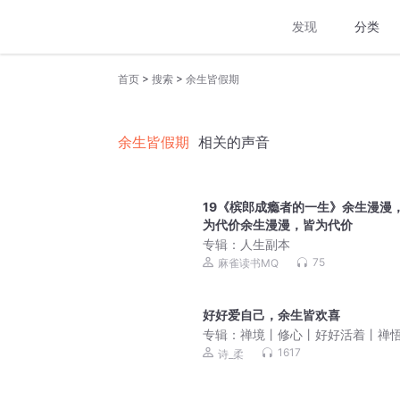
发现
分类
>
>
首页
搜索
余生皆假期
余生皆假期
相关的声音
19《槟郎成瘾者的一生》余生漫漫
为代价余生漫漫，皆为代价
专辑：
人生副本
75
麻雀读书MQ
好好爱自己，余生皆欢喜
专辑：
禅境丨修心丨好好活着丨禅
生
1617
诗_柔