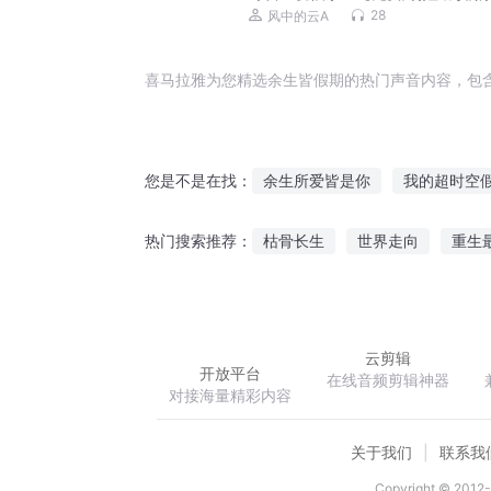
计/真爱救赎】
28
风中的云A
喜马拉雅为您精选余生皆假期的热门声音内容，包
余生所爱皆是你
我的超时空
您是不是在找：
影后的悠长假期
余生悲欢皆
枯骨长生
世界走向
重生
热门搜索推荐：
余生有你皆如愿
余生为期
星舞极天
我只是想做回自己
云剪辑
开放平台
在线音频剪辑神器
对接海量精彩内容
关于我们
联系我
Copyright © 2012-