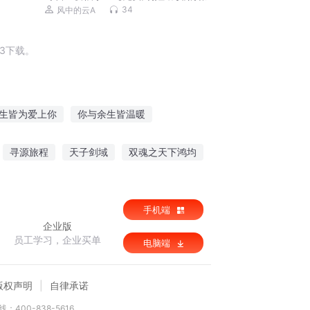
计/真爱救赎】
34
风中的云A
3下载。
生皆为爱上你
你与余生皆温暖
间之女神的假期
听闻余生不问归期
寻源旅程
天子剑域
双魂之天下鸿均
假期
手机端
企业版
员工学习，企业买单
电脑端
版权声明
自律承诺
：400-838-5616