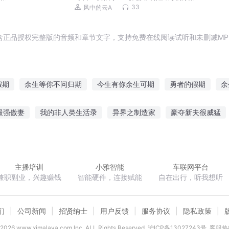
计/真爱救赎】
33
风中的云A
含正品授权完整版的音频和章节文字，支持免费在线阅读试听和未删减MP
假期
余生等你不问归期
今生有你余生可期
勇者的假期
余
为你
倾倾一笑皆余生
余生有你皆浪漫
余生皆是你
落入凡
最强傲妻
我的非人类生活录
异界之制造家
豪夺新夫很威猛
余生有你如期而临
假如我余生有你
余生情深皆为你
宅神的
星空魔法
腹黑总裁宠妻成瘾
八零奋斗小军嫂
跨界天皇
主播培训
小雅智能
车联网平台
兼职副业，兴趣赚钱
智能硬件，连接赋能
自在出行，听我想听
们
公司新闻
招贤纳士
用户反馈
服务协议
隐私政策
2026
www.ximalaya.com lnc. ALL Rights Reserved
沪ICP备13027243号
客服热线