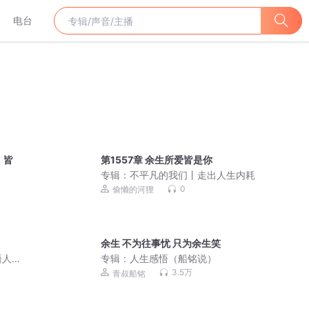
电台
，皆
第1557章 余生所爱皆是你
专辑：
不平凡的我们丨走出人生内耗
0
偷懒的河狸
余生 不为往事忧 只为余生笑
悟人
专辑：
人生感悟（船铭说）
3.5万
青叔船铭