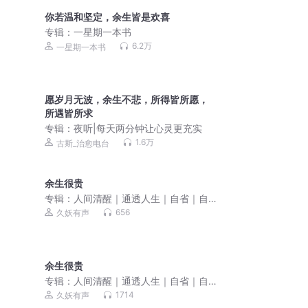
你若温和坚定，余生皆是欢喜
专辑：
一星期一本书
6.2万
一星期一本书
愿岁月无波，余生不悲，所得皆所愿，
所遇皆所求
专辑：
夜听|每天两分钟让心灵更充实
1.6万
古斯_治愈电台
余生很贵
专辑：
人间清醒｜通透人生｜自省｜自
渡｜自愈
656
久妖有声
余生很贵
专辑：
人间清醒｜通透人生｜自省｜自
渡｜自愈
1714
久妖有声