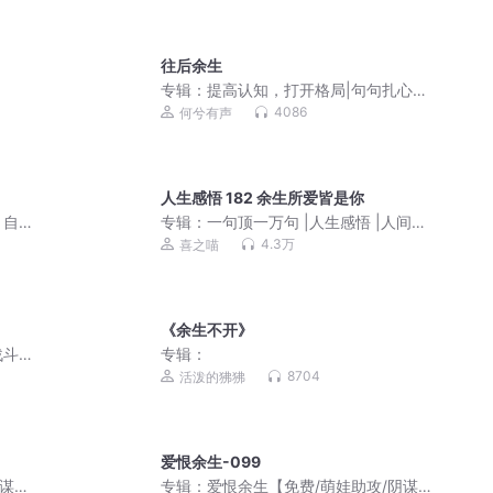
往后余生
专辑：
提高认知，打开格局|句句扎心真
话
4086
何兮有声
人生感悟 182 余生所爱皆是你
｜自
专辑：
一句顶一万句 |人生感悟 |人间清
醒 | 停止内耗
4.3万
喜之喵
《余生不开》
战斗
专辑：
8704
活泼的狒狒
爱恨余生-099
阴谋算
专辑：
爱恨余生【免费/萌娃助攻/阴谋算