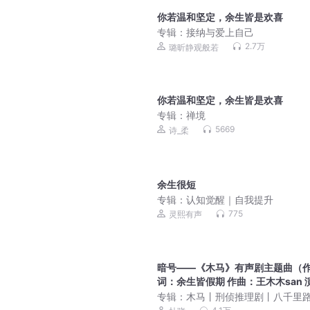
你若温和坚定，余生皆是欢喜
专辑：
接纳与爱上自己
2.7万
璐昕静观般若
你若温和坚定，余生皆是欢喜
专辑：
禅境
5669
诗_柔
余生很短
专辑：
认知觉醒｜自我提升
775
灵熙有声
暗号——《木马》有声剧主题曲（
词：余生皆假期 作曲：王木木san 
唱：歇马）
专辑：
木马丨刑侦推理剧丨八千里路
骁领衔