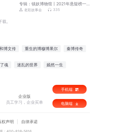
专辑：
镇妖博物馆丨2021年悬疑榜一神
书|老彩&乔津津
335
老彩故事会
下载。
和博文传
重生的博穆博果尔
秦博传奇
博人传之仙人降世
爱上旅游博主
了魂
迷乱的世界
嫣然一生
手机端
企业版
员工学习，企业买单
电脑端
版权声明
自律承诺
：400-838-5616