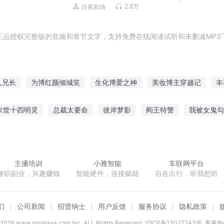
不在场证明2 | “短篇推理之神”大山诚一
2.8万
白夜剧场
郎作品合集 | 本格推理神作 | 入选日本权
威推理榜
正品授权完整版的音频和章节文字，支持免费在线阅读试听和未删减MP3
人兄长
为博红颜倾城笑
生化博爱之神
美妆博主穿越记
丰
穿成王妃后
末世女博士
修仙博弈
快穿之万界博物馆
火影
末世十四明灵
总裁太要命
彼岸梦影
阎王特警
我被女鬼勾
博弈
神的博弈
女博士也有春天
只为博红颜一笑
半生黯然
都市灵缘
李五四本纪
若能回首
主播培训
小雅智能
车联网平台
兼职副业，兴趣赚钱
智能硬件，连接赋能
自在出行，听我想听
们
公司新闻
招贤纳士
用户反馈
服务协议
隐私政策
2026
www.ximalaya.com lnc. ALL Rights Reserved
沪ICP备13027243号
客服热线