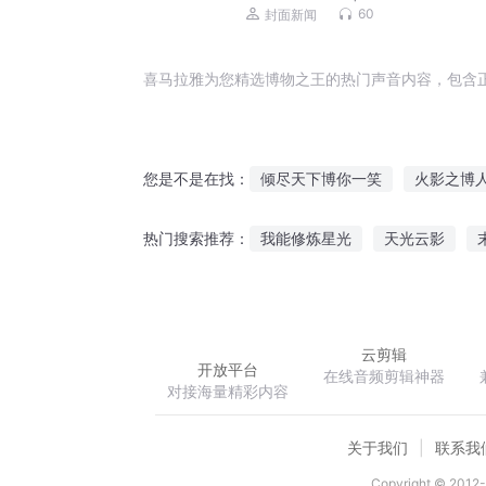
60
封面新闻
喜马拉雅为您精选博物之王的热门声音内容，包含
倾尽天下博你一笑
火影之博
您是不是在找：
重生之博彩大王
当美食博主
我能修炼星光
天光云影
热门搜索推荐：
火影后传博人崛起
神与神的
全法师执照
夏Ⅰ豆冠年华
云剪辑
开放平台
在线音频剪辑神器
对接海量精彩内容
关于我们
联系我
Copyright © 2012-