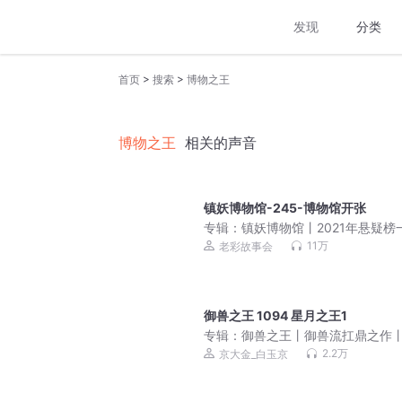
发现
分类
>
>
首页
搜索
博物之王
博物之王
相关的声音
镇妖博物馆-245-博物馆开张
专辑：
镇妖博物馆丨2021年悬疑榜
书|老彩&乔津津
11万
老彩故事会
御兽之王 1094 星月之王1
专辑：
御兽之王丨御兽流扛鼎之作
松搞笑丨都市异能丨轻泉流响京大
2.2万
京大金_白玉京
多人有声剧