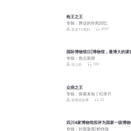
枪王之王
专辑：
胖达的作死回忆
9167
皮皮TV寡妇
国际博物馆日|博物馆，最博大的课
专辑：
热点新闻
189
纸上听
众病之王
专辑：
探索未知丨纪录片
22
超燃说故事
四川4家博物馆拟评为国家一级博物
专辑：
封面新闻|鲜快报