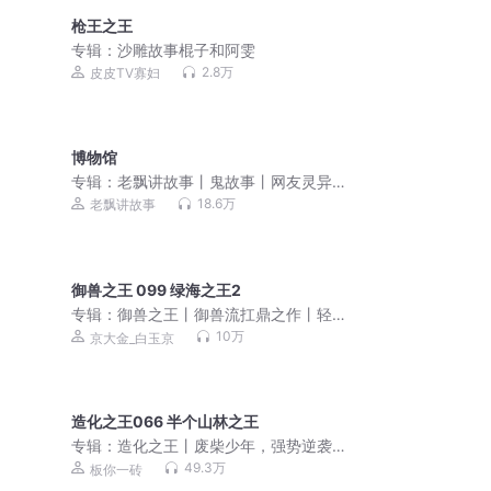
枪王之王
专辑：
沙雕故事棍子和阿雯
2.8万
皮皮TV寡妇
博物馆
专辑：
老飘讲故事丨鬼故事丨网友灵异
经历
18.6万
老飘讲故事
御兽之王 099 绿海之王2
专辑：
御兽之王丨御兽流扛鼎之作丨轻
松搞笑丨都市异能丨轻泉流响京大金丨
10万
京大金_白玉京
多人有声剧
造化之王066 半个山林之王
专辑：
造化之王丨废柴少年，强势逆袭
丨玄幻精品多人有声剧
49.3万
板你一砖