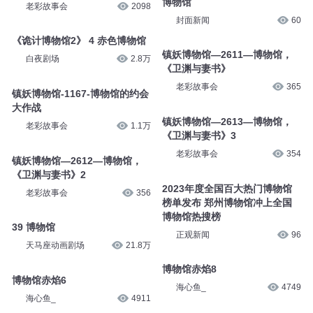
博物馆
老彩故事会
2098
封面新闻
60
《诡计博物馆2》 4 赤色博物馆
镇妖博物馆—2611—博物馆，
白夜剧场
2.8万
《卫渊与妻书》
老彩故事会
365
镇妖博物馆-1167-博物馆的约会
大作战
镇妖博物馆—2613—博物馆，
老彩故事会
1.1万
《卫渊与妻书》3
老彩故事会
354
镇妖博物馆—2612—博物馆，
《卫渊与妻书》2
2023年度全国百大热门博物馆
老彩故事会
356
榜单发布 郑州博物馆冲上全国
博物馆热搜榜
39 博物馆
正观新闻
96
天马座动画剧场
21.8万
博物馆赤焰8
博物馆赤焰6
海心鱼_
4749
海心鱼_
4911