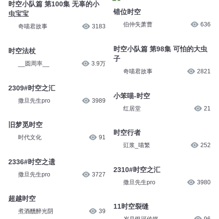
时空小队篇 第100集 无辜的小
错位时空
虫宝宝
伯仲失萧曹
636
奇喵君故事
3183
时空小队篇 第98集 可怕的大虫
时空法杖
子
__圆周率__
3.9万
奇喵君故事
2821
2309#时空之汇
小笨喵-时空
撒旦先生pro
3989
红居堂
21
旧梦觅时空
时空行者
时代文化
91
豇浆_喵繁
252
2336#时空之遗
2310#时空之汇
撒旦先生pro
3727
撒旦先生pro
3980
超越时空
11时空裂缝
煮酒醺醉光阴
39