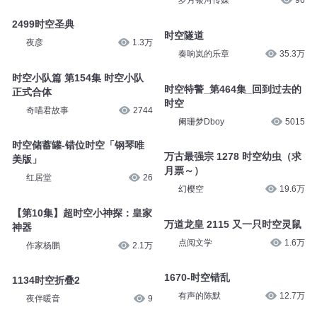
岁月银河传媒
96
2499时空圣典
时空隧道
夜彦
1.3万
奏响岚的乐章
35.3万
时空小队篇 第154集 时空小队
时空特警_第464集_回到过去的
正式合体
时空
奇喵君故事
2744
阑珊梦Dboy
5015
时空储蓄罐-错位时空「钢琴唯
万古最强宗 1278 时空幼虫（求
美版」
月票～）
红居堂
26
幻樱空
19.6万
【第10集】超时空小神探：皇家
万道龙皇 2115 又一只时空灵鼠
神器
点阅文学
1.6万
作家杨鹏
2.1万
1670-时空错乱
1134时空折叠2
有声的陈默
12.7万
夜伴暖音
9