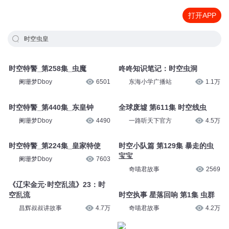
打开APP
时空虫皇
时空特警_第258集_虫魔
咚咚知识笔记：时空虫洞
阑珊梦Dboy
6501
东海小学广播站
1.1万
时空特警_第440集_东皇钟
全球废墟 第611集 时空线虫
阑珊梦Dboy
4490
一路听天下官方
4.5万
时空特警_第224集_皇家特使
时空小队篇 第129集 暴走的虫
宝宝
阑珊梦Dboy
7603
奇喵君故事
2569
《辽宋金元·时空乱流》23：时
空乱流
时空执事 星落回响 第1集 虫群
昌辉叔叔讲故事
4.7万
奇喵君故事
4.2万