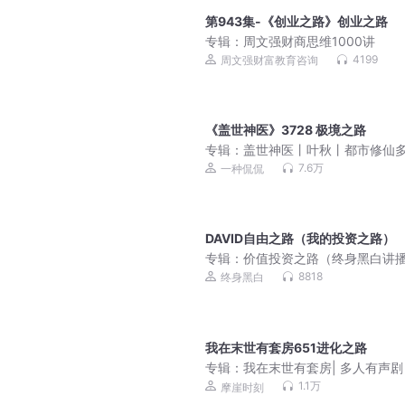
第943集-《创业之路》创业之路
专辑：
周文强财商思维1000讲
4199
周文强财富教育咨询
《盖世神医》3728 极境之路
专辑：
盖世神医丨叶秋丨都市修仙
有声剧丨一种侃侃
7.6万
一种侃侃
DAVID自由之路（我的投资之路）
专辑：
价值投资之路（终身黑白讲
8818
终身黑白
我在末世有套房651进化之路
专辑：
我在末世有套房| 多人有声剧
1.1万
摩崖时刻