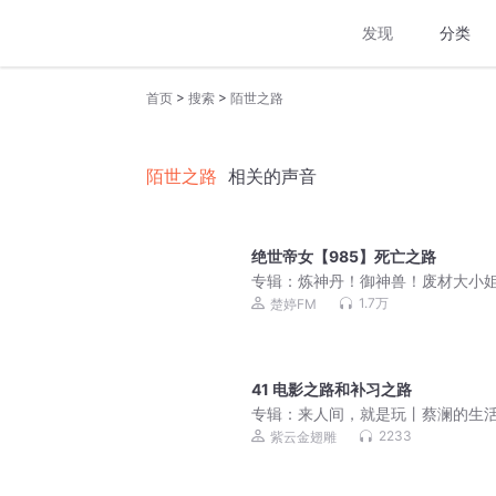
发现
分类
>
>
首页
搜索
陌世之路
陌世之路
相关的声音
绝世帝女【985】死亡之路
专辑：
炼神丹！御神兽！废材大小
是绝世帝女 |古风女强玄幻仙侠|楚
1.7万
楚婷FM
骁领衔演播
41 电影之路和补习之路
专辑：
来人间，就是玩丨蔡澜的生
味丨老顽童的烦恼消失术丨解压治
2233
紫云金翅雕
金庸许知远薛兆丰推荐