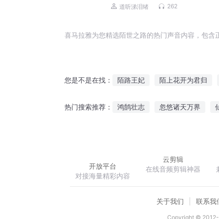
262
道听涕泪绪
喜马拉雅为您精选陌世之路的热门声音内容，包含
陌路王妃
陌上花开为君归
您是不是在找：
陌王者之路
明明只是陌生人
鸿鹄壮志
忽悠诸天万界
热门搜索推荐：
陌生的城
青春陌上花
风轻云淡好回家
灵泱境界
云剪辑
开放平台
在线音频剪辑神器
对接海量精彩内容
关于我们
联系我
Copyright © 2012-