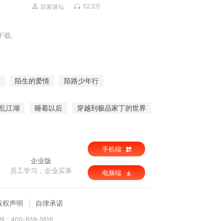
52.5万
百家讲坛
下载。
陌生的爱情
陌路少年行
之陌上归
陌上花开情
陌上修仙
乱江湖
睡着以后
穿越到极品家丁的世界
天
手机端
企业版
员工学习，企业买单
电脑端
版权声明
自律承诺
：400-838-5616