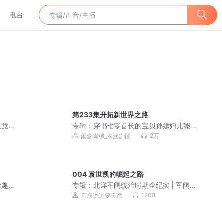
电台
第233集开拓新世界之路
姐竟
专辑：
穿书七零首长的宝贝孙媳妇儿能
婷杜
挣钱 | 年代种田| 系统 |爆笑爽文 |VIP免
2万
雨念肖绒_沫涵剧团
费
004 袁世凯的崛起之路
活趣
专辑：
北洋军阀统治时期全纪实 | 军阀
愈丨
混战 | 政局更迭 | 历史深读 | 近现代史
1208
启辰说过要听话