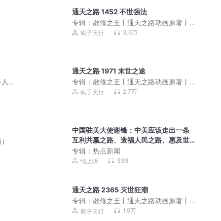
通天之路 1452 不世强法
专辑：
散修之王丨通天之路动画原著丨
玄幻爆笑爆爽修真丨无罪原著丨VIP免费
3.6万
疯子天行
精品多人有声剧
通天之路 1971 末世之途
多人
专辑：
散修之王丨通天之路动画原著丨
玄幻爆笑爆爽修真丨无罪原著丨VIP免费
2.7万
疯子天行
精品多人有声剧
中国驻美大使谢锋：中美应该走出一条
互利共赢之路、造福人民之路、惠及世
播）
界之路
专辑：
热点新闻
339
纸上听
通天之路 2365 灭世狂潮
专辑：
散修之王丨通天之路动画原著丨
玄幻爆笑爆爽修真丨无罪原著丨VIP免费
1.9万
疯子天行
精品多人有声剧