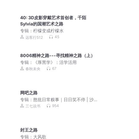
40: 3D皮影穿戴艺术首创者，千陌
Sylvia的国潮艺术之路
专辑：
柠檬变成柠檬水
45
远客行512
8006精神之路---寻找精神之路（上）
专辑：
《厚黑学》：活学活用
67
春秋未央
网吧之路
专辑：
憨批日常糗事｜日日笑不停 | 沙
雕故事
954
三七说书
封王之路
专辑：
大风歌