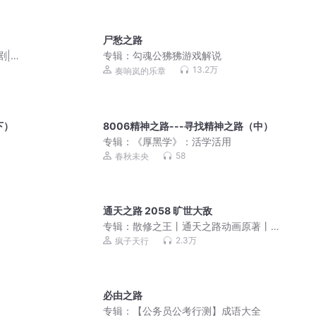
尸愁之路
剧|楚
专辑：
勾魂公狒狒游戏解说
13.2万
奏响岚的乐章
下）
8006精神之路---寻找精神之路（中）
专辑：
《厚黑学》：活学活用
58
春秋未央
通天之路 2058 旷世大敌
专辑：
散修之王丨通天之路动画原著丨
玄幻爆笑爆爽修真丨无罪原著丨VIP免费
2.3万
疯子天行
精品多人有声剧
必由之路
专辑：
【公务员公考行测】成语大全