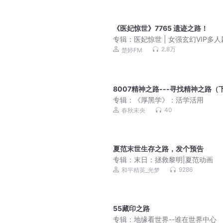
《医妃惊世》7765 遗迹之路！
专辑：
医妃惊世 | 女强玄幻VIP多人
婷制作
2.8万
楚婷FM
8007精神之路---寻找精神之路（
专辑：
《厚黑学》：活学活用
40
春秋未央
夏范末世生存之路，发个预告
专辑：
末日：拯救黎明|夏范动画
9286
和平精英_光梦
55藏印之路
专辑：
地缘看世界--谁在世界中心