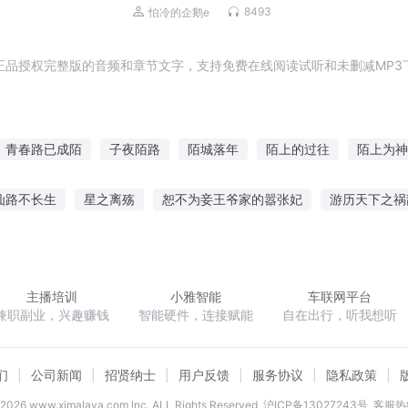
8493
怕冷的企鹅e
正品授权完整版的音频和章节文字，支持免费在线阅读试听和未删减MP3
青春路已成陌
子夜陌路
陌城落年
陌上的过往
陌上为神
青春陌路
陌生的妻子
陌生的世界
从陌生到陌路
重生
仙路不长生
星之离殇
恕不为妾王爷家的嚣张妃
游历天下之祸
师王的日常生活
机战之帝
永久隐身
天衍邪帝
活在这诸
主播培训
小雅智能
车联网平台
兼职副业，兴趣赚钱
智能硬件，连接赋能
自在出行，听我想听
们
公司新闻
招贤纳士
用户反馈
服务协议
隐私政策
2026
www.ximalaya.com lnc. ALL Rights Reserved
沪ICP备13027243号
客服热线