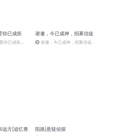
爱你已成疾
谢邀，今已成神，招募信徒
爱你已成疾
谢邀，今已成神，招募信徒
美好的事
287完结
和远方|追忆青
陌路|悬疑侦探