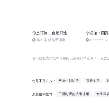
你是陌路，也是归途
小说馆：陌路
第31章 纵然天理容
Chapter 12 M
New York 
喜马拉雅为您推荐青春路已成陌的精选专辑，包含
从陌生到陌路
青春陌路
您是不是在找：
陌世之路
陌生的城
陌城
干活时听的故事视频
女生喜
最新搜索推荐：
重生之陌上归
听故事迷你世界版本下载
暗