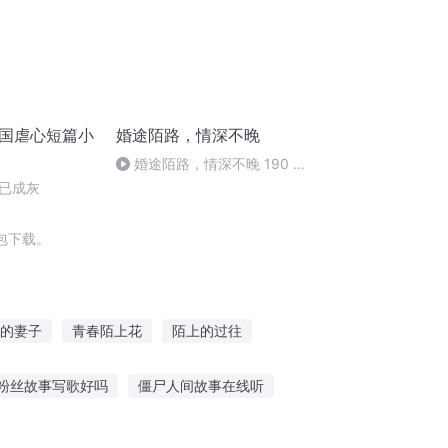
民国虐心短篇小
婚途陌路，情深不晚
婚途陌路，情深不晚 190 婚
礼（又一个故事结束啦，感谢大
已成灰
家一直以来的收听和支持，新
包下载。
的妻子
青春陌上花
陌上的过往
明只是陌生人
陌上为神
陌上修仙
粉丝故事写歌好吗
僵尸人间故事在线听
国老故事线听
迷你小故事免费听