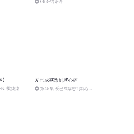
063-结束语
事】
爱已成殇想到就心痛
-NJ梁柒柒
第45集 爱已成殇想到就心痛
（结束）