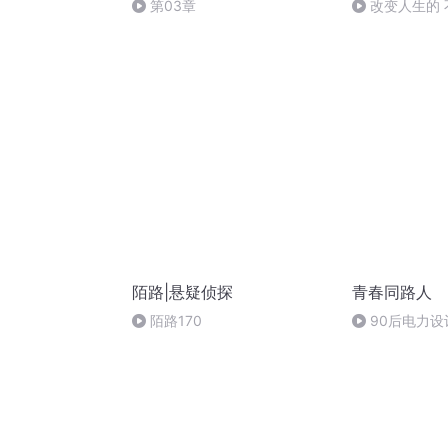
第03章
改变人生的
是微习惯
陌路|悬疑侦探
青春同路人
陌路170
90后电力设