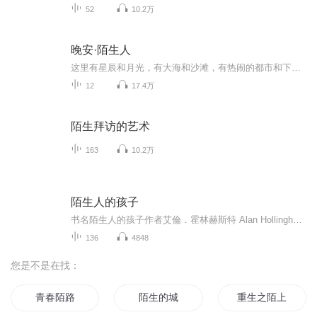
52
10.2万
晚安·陌生人
这里有星辰和月光，有大海和沙滩，有热闹的都市和下雨的街道。世间的繁华喧闹，总该有尘埃落定的时候。愿你们都能被这个世界温柔的对待。晚安了，我的陌生人。
12
17.4万
陌生拜访的艺术
163
10.2万
陌生人的孩子
书名陌生人的孩子作者艾倫．霍林赫斯特 Alan Hollinghurst1913年夏末，乔治·索尔带朋友、贵族诗人塞西尔·瓦朗斯到两英亩庄园度周末。他十六岁的妹妹达夫妮爱上了塞西尔，却没有发现两个男 孩之间隐秘的情愫。塞西尔离去前写下传世诗歌《两英亩》，使两个家族的相遇被载入了英国历史，却也成为乔治与达夫妮心中化不开的秘密。不同世代的人，不断尝试为塞西尔早逝的人生立传，揭示诗歌背后隐藏的真相，演绎出英国一个世纪情爱观念与社会法则的跌宕变迁。
136
4848
您是不是在找：
青春陌路
陌生的城
重生之陌上归