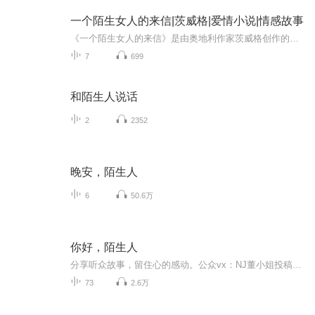
一个陌生女人的来信|茨威格|爱情小说|情感故事
《一个陌生女人的来信》是由奥地利作家茨威格创作的中篇小说，是其代表作之一。 作品讲述的是一个陌生的女人，在她生命的最后时刻，饱蘸着一生的痴情，写下了一封凄婉动人的长信，向一位著名的作家袒露了自己绝望的爱慕之情。小说以一名女子最痛苦的经历，...
7
699
和陌生人说话
2
2352
晚安，陌生人
6
50.6万
你好，陌生人
分享听众故事，留住心的感动。公众vx：NJ董小姐投稿邮箱：1040995608@qq.com
73
2.6万