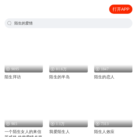
打开APP
陌生的爱情
9095
81.6万
1847
陌生拜访
陌生的半岛
陌生的恋人
905
1.1万
7313
一个陌生女人的来信
我爱陌生人
陌生人效应