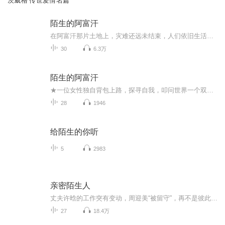
茨威格 传世爱情名篇
陌生的阿富汗
在阿富汗那片土地上，灾难还远未结束，人们依旧生活在贫困和饥荒之中，可是他们如同你我一样，渴望生活，热爱生活。 在那漫长的路途中，我学会了热爱那些褐色的看似贫瘠的沟壑，热爱那些仿佛永远也走不出去的道道深梁与沉默山丘，因为那里的人们，用他们的...
30
6.3万
陌生的阿富汗
★一位女性独自背包上路，探寻自我，叩问世界一个双肩包、一台胶片相机、一份世界地图、一颗充满好奇与善意的心，这就是班卓的全部行囊。从喀布尔到巴米扬，再到坎大哈，她独自漫游战后阿富汗，直面风俗差异、性别冒犯、信仰摩擦，在陌生的土地上寻获善意...
28
1946
给陌生的你听
5
2983
亲密陌生人
丈夫许晗的工作突有变动，周迎美“被留守”，再不是彼此生活的重点，彼此的痛苦与欢喜，渐次鞭长莫及，两人的婚姻突起波澜。周迎美奔波两地途中偶识年轻有为的宣传部长王明玥，拉开另一场爱情序幕。许晗的疏远与冷落，最终被证实了的背叛，彻底伤透了周迎...
27
18.4万