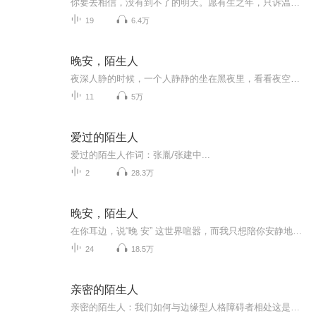
你要去相信，没有到不了的明天。愿有生之年，只诉温暖不言殇。 听众交流②群：53655226听众交流①群：213443488（已满） 新浪微博：@Mradio网络电台 ...
19
6.4万
晚安，陌生人
夜深人静的时候，一个人静静的坐在黑夜里，看看夜空的星星，看看城市的灯火，看看还在疾驰的车辆，倾听我的故事，释放你的心灵，晚安，陌生人。
11
5万
爱过的陌生人
爱过的陌生人作词：张胤/张建中...
2
28.3万
晚安，陌生人
在你耳边，说“晚 安” 这世界喧嚣，而我只想陪你安静地待一会儿~
24
18.5万
亲密的陌生人
亲密的陌生人：我们如何与边缘型人格障碍者相处这是本专门写给边缘型人格障碍者亲友的书。在简明实用的技巧与丰富详尽的案例之外，本书试图传递这样的信念——你可以自助并帮助所爱之人掌控你们的人生。本书不仅适合边缘型人格障碍者亲友或有边缘型人格特征者，也适合普通人学习人际关系之道。