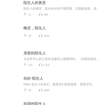
陌生人的善意
陌生人的善意，是生命中的不期而遇，它静默如雨，温柔似微风，让我们相信这世界始终暗藏着温柔的底色！
11
286
晚安，陌生人
20
1515
亲密的陌生人
当你所关心的人患有边缘型人格障碍时。《亲密的陌生人》能帮助你的生活恢复正轨：改善对方的情绪与行为，维护自身的感受与情绪；化解争论与冲突，保护自己远离暴力！
131
1.9万
你好·陌生人
Hello 各位小耳朵们，我是你们的老朋友，我是华宝。 在本张专辑里，我们整个团队，会用各位小耳朵投稿的真实故事，加以润色，编撰成一章章的故事，由我，来为您诵读，希望通过收听我们的专辑，能让您在今后的情感生活中，如鱼得水，少走弯路。同时也希望我...
29
1630
祖国的陌生人