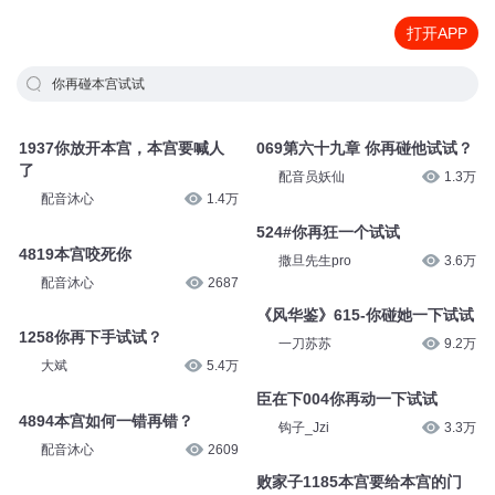
打开APP
你再碰本宫试试
1937你放开本宫，本宫要喊人
069第六十九章 你再碰他试试？
了
配音员妖仙
1.3万
配音沐心
1.4万
524#你再狂一个试试
4819本宫咬死你
撒旦先生pro
3.6万
配音沐心
2687
《风华鉴》615-你碰她一下试试
1258你再下手试试？
一刀苏苏
9.2万
大斌
5.4万
臣在下004你再动一下试试
4894本宫如何一错再错？
钩子_Jzi
3.3万
配音沐心
2609
败家子1185本宫要给本宫的门