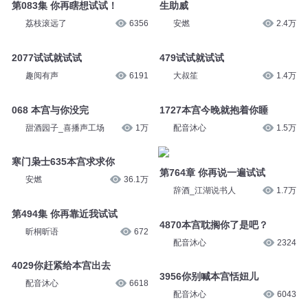
第083集 你再瞎想试试！
生助威
荔枝滚远了
6356
安燃
2.4万
2077试试就试试
479试试就试试
趣阅有声
6191
大叔笙
1.4万
068 本宫与你没完
1727本宫今晚就抱着你睡
甜酒园子_喜播声工场
1万
配音沐心
1.5万
寒门枭士635本宫求求你
第764章 你再说一遍试试
安燃
36.1万
辞酒_江湖说书人
1.7万
第494集 你再靠近我试试
4870本宫耽搁你了是吧？
昕桐昕语
672
配音沐心
2324
4029你赶紧给本宫出去
3956你别喊本宫恬妞儿
配音沐心
6618
配音沐心
6043