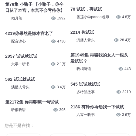
第76集 小骆子 【小骆子，你今
70 试试，再试试
日从了本宫，本宫不会亏待你】
番茄小学panda老师
4.8万
倾月落
1992
2214 你试试
4219你果然是嫌本宫老了
演播人骨头
28.4万
配音沐心
4730
第1949集 再碰我的女人一根头
2957 试试就试试
发试试？
六零一听书
2.1万
昕桐昕语
443
562 试试就试试
545 试试就试试
演播人骨头
3.4万
多特熊故事
3219
第2172集 你再啰嗦一句试试
2186 有种你再动我一下试试
昕桐昕语
395
六零一听书
3.6万
您是不是在找：