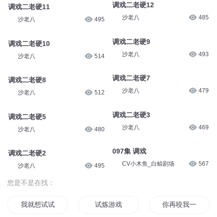
调戏二老硬12
调戏二老硬11
沙老八
485
沙老八
495
调戏二老硬9
调戏二老硬10
沙老八
493
沙老八
514
调戏二老硬7
调戏二老硬8
沙老八
479
沙老八
512
调戏二老硬3
调戏二老硬5
沙老八
469
沙老八
480
097集 调戏
调戏二老硬2
CV小木鱼_白鲸剧场
567
沙老八
495
您是不是在找：
我就想试试最多能打多少字
试炼游戏
你再咬我一下试试