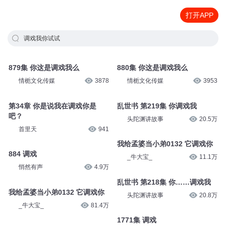
打开APP
调戏我你试试
879集 你这是调戏我么
880集 你这是调戏我么
情栀文化传媒
3878
情栀文化传媒
3953
第34章 你是说我在调戏你是
乱世书 第219集 你调戏我
吧？
头陀渊讲故事
20.5万
首里天
941
我给孟婆当小弟0132 它调戏你
884 调戏
_牛大宝_
11.1万
悄然有声
4.9万
乱世书 第218集 你……调戏我
我给孟婆当小弟0132 它调戏你
头陀渊讲故事
20.8万
_牛大宝_
81.4万
1771集 调戏