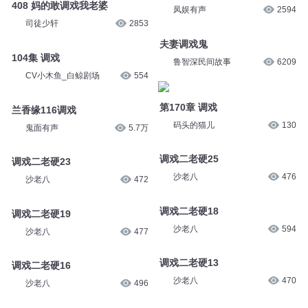
408 妈的敢调戏我老婆
凤娱有声
2594
司徒少轩
2853
夫妻调戏鬼
104集 调戏
鲁智深民间故事
6209
CV小木鱼_白鲸剧场
554
第170章 调戏
兰香缘116调戏
码头的猫儿
130
鬼面有声
5.7万
调戏二老硬25
调戏二老硬23
沙老八
476
沙老八
472
调戏二老硬18
调戏二老硬19
沙老八
594
沙老八
477
调戏二老硬13
调戏二老硬16
沙老八
470
沙老八
496