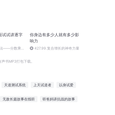
面试试讲逐字
你身边有多少人就有多少影
响力
法——分数乘整
427.99.复合增长的神奇力量
声书MP3打包下载。
天道测试系统
上天试道者
以身试爱
再送一个试试
调戏我你试试
剑试梦华
无敌长篇故事在线听
听爸妈讲抗战的故事
听恐怖故事沙雕
有趣探探故事在线听