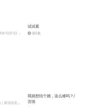
试试看
5年12月1日 下
第5集
我就想结个婚，这么难吗？/
言情
话罗岗｜诺贝尔文学