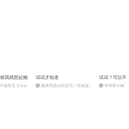
独，就该永远孤独 ——谈耶茨和
奖为什么不“香”
他的《革命之路》
尔文学奖在中国
候我就想起她
试试才知道
试试？可以不
倘卖无 (Live)
最具性价比的宝马！凭啥是
爷爷和小树
它？