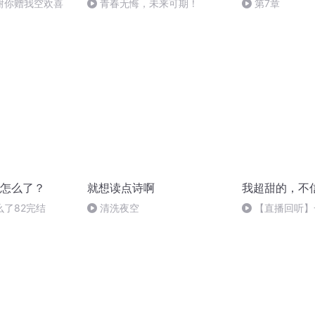
谢你赠我空欢喜
青春无悔，未来可期！
第7章
怎么了？
就想读点诗啊
我超甜的，不
了82完结
清洗夜空
【直播回听】
你还有我