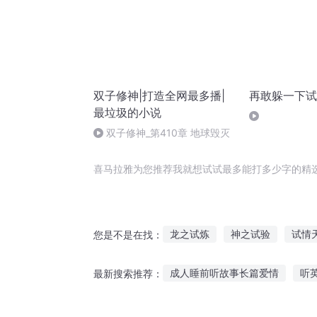
双子修神|打造全网最多播|
再敢躲一下试
最垃圾的小说
双子修神_第410章 地球毁灭
喜马拉雅为您推荐我就想试试最多能打多少字的精
龙之试炼
神之试验
试情
您是不是在找：
我要试试
有种爱我试试看
成人睡前听故事长篇爱情
听
最新搜索推荐：
你再碰本宫试试
鬼的故事睡前故事在线听
听