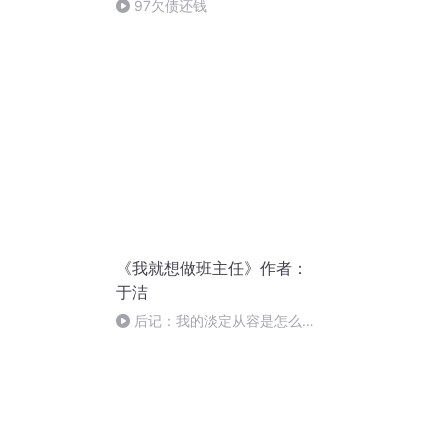
了 ——聊聊诺贝
97欠债还钱
的接受史
《我就想做班主任》作者：
于洁
后记：我的淡定从容是怎么形
成的——她是天空那朵云