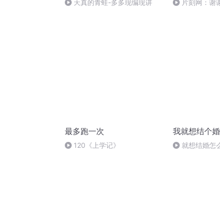
天真的青蛙-多多现编现讲
片刻网：谢
最多跑一次
我就想结个婚
120《上学记》
就想结婚怎么