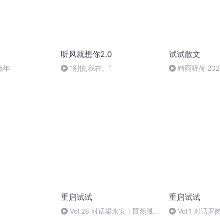
听风就想你2.0
试试散文
流年
“别怕,我在。”
晴雨听荷 202
午12:57
重启试试
重启试试
Vol.28 对话梁永安｜既然孤
Vol.1 对