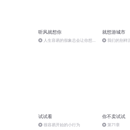
听风就想你
就想游城市
人生容易的假象总会让你想要
我们的别样
抱不平，可实际那些人只是在你
看不到的地方偷偷努力
试试看
你不卖试试
很容易开始的小行为
第71章