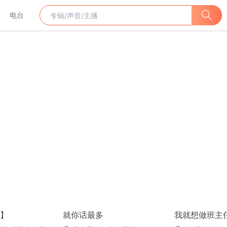
电台
】
就你话最多
我就想做班主