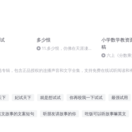
试
多少恨
小学数学教资
稿
11.多少恨，仿佛在天涯凄清
叫着的一只船
六上《分数乘
数》
选专辑，包含正品授权的连播声音和文字全集，支持免费在线试听阅读和有
天下
妃试天下
就是想试试
你再咬我一下试试
最强试用
婢试天下
有种你下凡试试
帝国老公来试婚
试炼星空
你
英文故事的文案短句
听朋友讲故事的你
吃饭可以听故事嘛英文
夏寒讲故事在线听小说
入睡故事哄小朋友听
沙发诡异故事在线听