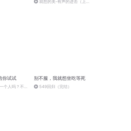
就想的美-有声的进击（上
集）
信你试试
别不服，我就想坐吃等死
一个人吗？不，
549回归（完结）