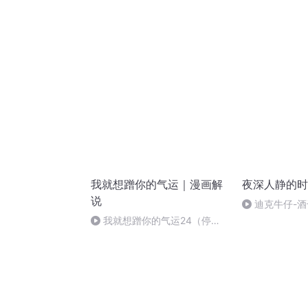
我就想蹭你的气运｜漫画解
夜深人静的时
说
迪克牛仔-酒干
我就想蹭你的气运24（停
更）