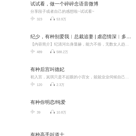
试试看，做一个碎碎念语音微博
分享段子或者自己的感想啦~试试看~
323
53.9万
纪少，有种别爱我︱总裁追妻 | 虐恋情深︱多人有声剧
【内容简介】纪清河出身显赫，能力不俗，无数女人趋之若鹜。然而一场车祸，纪少命/根/子废了，未婚妻飞了。叶荣欢趁势嫁入纪家。进门第一天，纪清河就跟她说：“我只喜欢她，你别生出不该有的妄想。”他把她当保姆，照料他生活起居。把她当工具，利用她重...
489
588.2万
有种后宫叫德妃
初入宫，岚琪只是不起眼的小宫女，兢兢业业伺候自己主子，从未想有飞上枝头的那一天，一场大雨，玄烨为亡妻悲伤的身影留着他的心里。
120
2.3万
有种你明恋/纯爱
39
10.8万
有种高手叫道士