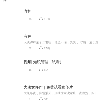
播
有种
45
1.7万
有种
人说许辉是个二世祖，他也不恼，笑笑， 呼出一道长烟，说，二世祖有什么不好，说明咱家底丰厚。
82
7.5万
视频| 知识管理（试看）
15
814
大唐女仵作｜免费试看宣传片
大胤冬夜，风雪滔天，刑狱世家沈家庄一夜血洗，四十七口主仆尽数惨死，父亲临终怒喊仇人姓名，七岁沈清辞亲眼目睹家破人亡，坠入无尽深渊！━━━━━━━━━━━━━━━━━━━━️ 本视频为《大唐女仵作探案》免费试看宣传片，非正片全集。正片完整剧...
2
506