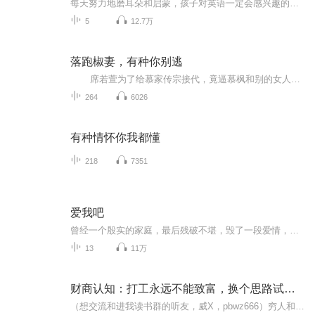
每天努力地磨耳朵和启蒙，孩子对英语一定会感兴趣的。我家宝贝英语启蒙比较晚，当发现幼儿园的小朋友都开始是不是蹦出英文单词来，才开始慌起来，我们对英语方面什么都没做。从重视宝宝英语启蒙的那天开始我就一直在寻找能引起孩子兴趣的音频，在听了海量的优秀音频后还是选择这个作为宝宝启蒙的入门歌曲，因为里面充斥着大量的动物，我家宝宝又恰好对动物特别感兴趣，现在我要求她每天听完这个后再去做喜欢的事情，算是有点硬来了，不要求她跟着哼唱，但一定要播放，听不听完全在她。宝贝已经坚持了一段时间，放学路...
5
12.7万
落跑椒妻，有种你别逃
席若萱为了给慕家传宗接代，竟逼慕枫和别的女人上床！谁知最后却是她怀着他的种负气逃离，误打误撞进了演艺圈…… 三年后的街头，慕枫一声暴喝：“女人，有种你别逃！”席若萱回头吐舌，她已经有了他的“种”，岂能不跑？ 一次拍卖会上，他拍下了展示古董的她——“这条美人鱼，我要了！” 她再次带着球亡命天涯，却莫名卷入了一场秘密特工行动中……...
264
6026
有种情怀你我都懂
218
7351
爱我吧
曾经一个殷实的家庭，最后残破不堪，毁了一段爱情，毁了半生幸福
13
11万
财商认知：打工永远不能致富，换个思路试试看
（想交流和进我读书群的听友，威X，pbwz666）穷人和富人之间的差别不仅仅是钱财、地位的悬殊，关键是眼光、心态和思维上的差别！真正的财务自由是什么？ 财务自由，就是当你不工作的时候，也不必为金钱发愁，因为你有其他渠道的现金收入。当工作不再是获得...