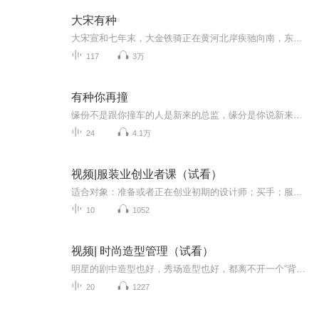
大宋有种
大宋宣和七年末，大金铁骑正在黄河北岸疾驰向南，东京汴梁，已经危若巢卵。一代青楼天了，道君黄帝，已经吓瘫在龙床之上只想着抛却亿万斯民，退位跑路。精忠岳飞，商蛰伏于行伍之列，着神州陆沉，气得怒发冲冠。两宋之交间的风云人物，还不知道自己何时可...
117
3万
有种你再撞
缘份不是跟你撞车的人是新来的总监，缘分是你说新来的总监是神经病的时候人家就站在你后面。
24
4.1万
视频|服装业创业者课（试看）
适合对象：准备或者正在创业初期的设计师；买手；服装业老板。凡本公告中已经标明的信息，请勿再私信重复提问。课程大纲：服装业现状、趋势及市场机会；创业计划书（定位、预算、团队、产品、营销等）；商标注册、法律风险、创业团队建设策略、方法；创业时产品开发流程、方法与渠道；创业时供货商的开发与管理；创业时服装销售渠道的拓展（传统渠道、电商、社交媒体）；创业时的数字化营销策略与方法；创业时的零售店铺管理；综合在线问答。创业群：所有创业课程购买者将进入创业群，除了上课，...
10
1052
视频| 时尚造型管理（试看）
明星的剧中造型也好，秀场造型也好，都离不开一个“背后推手”——Fashion Stylist（造型师）造型师是一种怎样的职业？伦敦巴黎各地飞？秀场看不停？天天见明星？......其实，造型师需要具备十分专业的搭配技能，需要【认证时尚造型师】才有机会成为Fashion Stylist造型搭配师是一个对综合能力要求比较高的职业，从书本理论到实践操作每一个环节都缺一不可。除了需要学习大家所熟知的常规知识例如脸型体型的判断、色彩的运用、花色的搭配等，还要学习许多实...
20
1227