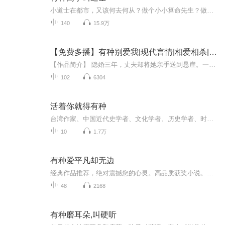
小道士在都市，又该何去何从？做个小小算命先生？做个乖乖学生？当然不，捉鬼降魔，照样得做。这是道士当高手的年代，舍我其谁。二十年前，茅山之巅的老君金身旁一位婴儿凭空而降，当代茅山掌门称他为众生之子；这个婴儿被送到凡间，接受心智锻炼，二十年...
140
15.9万
【免费多播】有种别爱我|现代言情|相爱相杀|轻小说|AI专辑
【作品简介】 隐婚三年，丈夫却将她亲手送到悬崖。一夜之间，宋安歌的生活天翻地覆。丈夫以此为借口离婚让她净身出户，宋安歌奋起反抗，却无能为力，就在这时，顾南川出现，将她捡回家。顾南川这人，成熟睿智，优雅从容，却又深不可测，如同一个危险的谜谭...
102
6304
活着你就得有种
台湾作家、中国近代史学者、文化学者、历史学者、时事批评家。“以玩世来醒世，用骂世而救世”。（常更）
10
1.7万
有种爱平凡却无边
经典作品推荐，绝对震撼您的心灵。高品质获奖小说。。大家多支持，小说情节进口时间脉搏，内容精彩生动。人物刻画细腻到位。给您一种身临其境的感觉，也欢迎多提建议和意见。我们将不断改进学习，争取带给大家优秀的作品。您的每一次聆听都是对我们最大的支持和厚爱。谢谢！
48
2168
有种磨耳朵,叫硬听