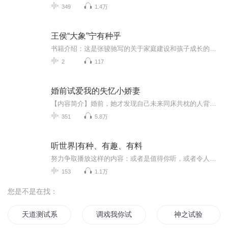
349
1.4万
王侯“大象”宁有种乎
书籍介绍：这是张骏驰写的关于家庭建设和孩子成长的一本书。这本书，写的是获得2023年中国最美家庭荣誉的张骏驰家庭的故事，主要讲述了作者夫妇与孩子互为“最好的朋友”、共同成长的故事，讲述了孩子如何从出生严重窒息、新生儿评分仅为1分发展到高考突破...
2
117
婚前试爱我的失忆小娇妻
【内容简介】婚前，她才发现自己未来同床共枕的人背着自己偷人，她知道，自己的人生将发生重大转折……而心上的这一刀，是转折点…… 【作者/主播简介】作者：霓裳，网络小说作家。主播：子辰、隋之道，幸好在这里遇到刚刚好的自己，往后余生，望您倾听！...
351
5.8万
听世界|有种、有趣、有料
努力争取播放这样的内容：或者是值得你听，或者令人拍案叫绝，或者能激发灵感，或者让人豁然开朗。内容来自四面八方，来源尽量在播放中进行了说明，在此，向内容原创者致以深深的感谢，如果您不想让您的精彩文章在这里亮相，那么请您随时联系，我会在第一...
153
1.1万
您是不是在找：
天道测试系统
调戏我你试试
神之试验