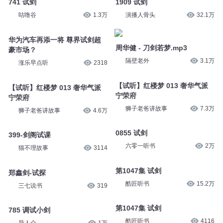
741 试剑
1909 试剑
咕噜谷
1.3万
演播人骨头
32.1万
华为汽车再添一将 尊界试剑超
周华健 - 刀剑若梦.mp3
豪市场？
隔壁老外
3.1万
涨乐早点听
2318
【试听】红楼梦 013 奢华气派
【试听】红楼梦 013 奢华气派
宁荣府
宁荣府
狮子老爸讲故事
7.3万
狮子老爸讲故事
4.6万
0855 试剑
399-剑阁试课
六零一听书
2万
猫不理故事
3114
第1047集 试剑
郑鑫剑-试探
酷匠听书
15.2万
三七说书
319
第1047集 试剑
785 调试小剑
酷匠听书
4116