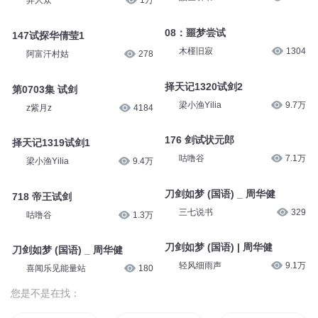
异人众
1万
08：噩梦尝试
147试探华倩莹1
木槿旧寂
1304
阿富汗村姑
278
择天记1320试剑2
第0703集 试剑
梁小渔Yilia
9.7万
z紫月z
4184
176 剑试状元郎
择天记1319试剑1
咕噜谷
7.1万
梁小渔Yilia
9.4万
刀剑如梦 (国语) _ 周华健
718 帝王试剑
三七说书
329
咕噜谷
1.3万
刀剑如梦 (国语) | 周华健
刀剑如梦 (国语) _ 周华健
轻风细雨声
9.1万
喜闻乐见能量站
180
您是不是在找：