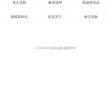
龙之试炼
最强试用
我就想试试最多能
调戏我你试试
妃试天下
神之试验
你再咬我一下试试
你再碰本宫试试
试炼星空
婢试天下
有种爱我试试看
上天试道者
© 2014-
2026
喜马拉雅 版权所有
帝国老公来试婚
有种你下凡试试
以身试爱
你再送一个试试
天道测试系统
就是想试试
试情天下
我要试试