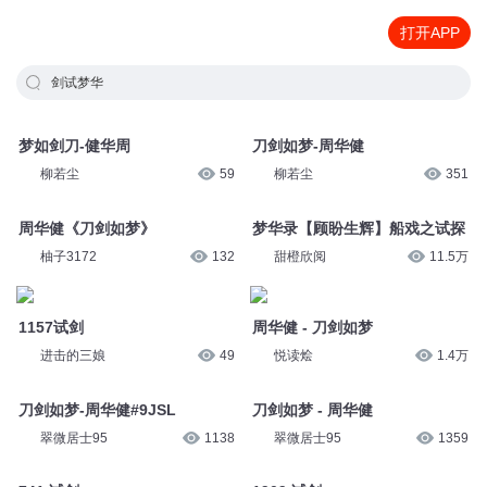
打开APP
剑试梦华
梦如剑刀-健华周
刀剑如梦-周华健
柳若尘
59
柳若尘
351
周华健《刀剑如梦》
梦华录【顾盼生辉】船戏之试探
柚子3172
132
甜橙欣阅
11.5万
1157试剑
周华健 - 刀剑如梦
进击的三娘
49
悦读烩
1.4万
刀剑如梦-周华健#9JSL
刀剑如梦 - 周华健
翠微居士95
1138
翠微居士95
1359