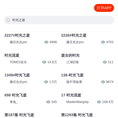
打开APP
时光之逝
2227#时光之逝
2226#时光之逝
撒旦先生pro
4998
撒旦先生pro
4703
时光流逝
逝去的时光
TONES音乐
14.8万
江湖叨客
511
1349#时光飞逝
138-时光飞逝
撒旦先生pro
1.5万
猫不理故事
9674
698 时光飞逝
17 时光流逝
青兔_
345
MasterWangvip
108.4万
第187集 时光飞逝
第1293集 时光飞逝