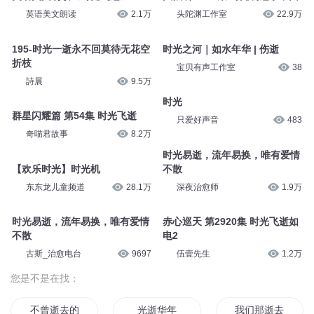
英语美文朗读
2.1万
头陀渊工作室
22.9万
195-时光一逝永不回莫待无花空
时光之河｜如水年华 | 伤逝
折枝
宝贝有声工作室
38
詩展
9.5万
时光
群星闪耀篇 第54集 时光飞逝
只爱好声音
483
奇喵君故事
8.2万
时光易逝，流年易换，唯有爱情
【欢乐时光】时光机
不散
东东龙儿童频道
28.1万
深夜治愈师
1.9万
时光易逝，流年易换，唯有爱情
赤心巡天 第2920集 时光飞逝如
不散
电2
古斯_治愈电台
9697
伍壹先生
1.2万
您是不是在找：
不曾逝去的青春爱情
光逝华年
我们那逝去的青春