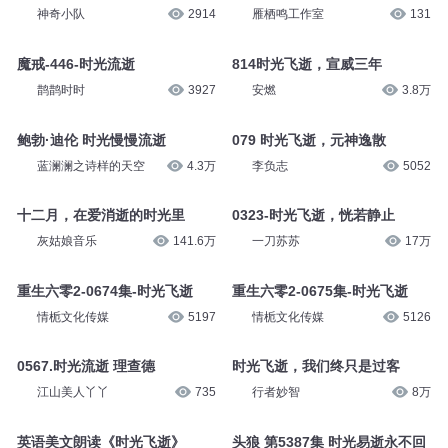
神奇小队
2914
雁栖鸣工作室
131
魔戒-446-时光流逝
814时光飞逝，宣威三年
鹊鹊时时
3927
安燃
3.8万
鲍勃·迪伦 时光慢慢流逝
079 时光飞逝，元神逸散
蓝澜澜之诗样的天空
4.3万
李负志
5052
十二月，在爱消逝的时光里
0323-时光飞逝，恍若静止
灰姑娘音乐
141.6万
一刀苏苏
17万
重生六零2-0674集-时光飞逝
重生六零2-0675集-时光飞逝
情栀文化传媒
5197
情栀文化传媒
5126
0567.时光流逝 理查德
时光飞逝，我们终只是过客
江山美人丫丫
735
行者妙智
8万
英语美文朗读《时光飞逝》
头狼 第5387集 时光易逝永不回