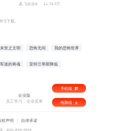
讲）
24.5万
飞歌流年
P3下载。
末世之文明
恐怖无间
我的恐怖世界
恐怖夜校
恐怖新世界
恐怖新生
军迷的将魂
亚特兰蒂斯降临
录之惜春词
网游兄弟盟
手机端
企业版
员工学习，企业买单
电脑端
版权声明
自律承诺
：400-838-5616