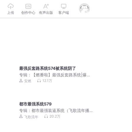
上传
创作中心
有声出版
客户端
最强反套路系统574被系统阴了
专辑：
【燃番啦】最强反套路系统|爆笑
&修仙|装逼打脸|安燃领衔玄幻穿越免费
12.1万
安燃
有声小说
都市最强系统579
专辑：
都市最强装逼系统（飞歌流年播
讲）
20.2万
飞歌流年