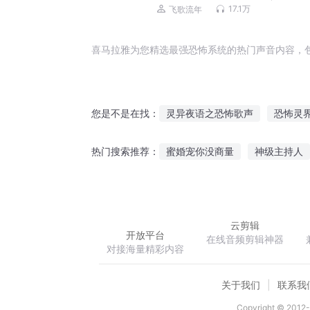
讲）
17.1万
飞歌流年
喜马拉雅为您精选最强恐怖系统的热门声音内容，
灵异夜语之恐怖歌声
恐怖灵
您是不是在找：
恐怖夜语
我从恐怖世界来
蜜婚宠你没商量
神级主持人
热门搜索推荐：
恐怖大世界
我家王妃甜甜哒
苹果冒险by
云剪辑
开放平台
在线音频剪辑神器
对接海量精彩内容
关于我们
联系我
Copyright © 2012-