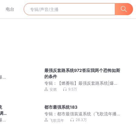
电台
最强反套路系统972答应我两个恐怖如斯
的条件
爆笑
免费
专辑：
【燃番啦】最强反套路系统|爆笑
&修仙|装逼打脸|安燃领衔玄幻穿越免费
9.5万
安燃
有声小说
统
都市最强系统183
间调整
专辑：
都市最强装逼系统（飞歌流年播
讲）
爆笑
28.3万
飞歌流年
免费