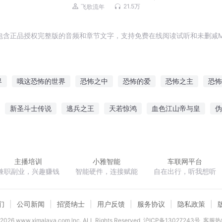
讲）
21.5万
飞歌流年
包含正品授权完整版的音频和章节文字，支持免费在线阅读试听和未删减M
界
哦这恐怖的世界
恐怖之中
恐怖的爱
恐怖之主
恐怖
恐怖之夜
恐怖妖魔
恐怖的异界
恐怖之城
大恐怖空间
新圣斗士传说
逃兵之王
天若惊鸿
血色江山帝与皇
伪
黯然销混蛋
网游崛起
斗战圣天
女上司的贴身男秘
山海
主播培训
小雅智能
车联网平台
兼职副业，兴趣赚钱
智能硬件，连接赋能
自在出行，听我想听
们
公司新闻
招贤纳士
用户反馈
服务协议
隐私政策
2026
www.ximalaya.com lnc. ALL Rights Reserved
沪ICP备13027243号
客服热线