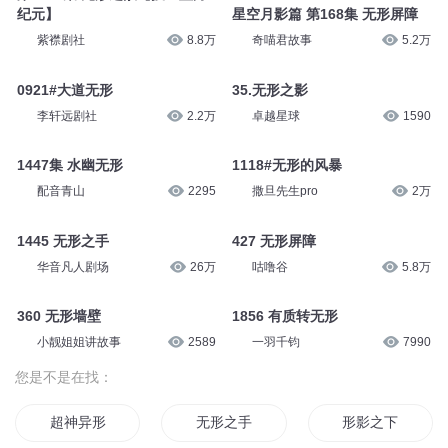
纪元】
星空月影篇 第168集 无形屏障
紫襟剧社
8.8万
奇喵君故事
5.2万
0921#大道无形
35.无形之影
李轩远剧社
2.2万
卓越星球
1590
1447集 水幽无形
1118#无形的风暴
配音青山
2295
撒旦先生pro
2万
1445 无形之手
427 无形屏障
华音凡人剧场
26万
咕噜谷
5.8万
360 无形墙壁
1856 有质转无形
小靓姐姐讲故事
2589
一羽千钧
7990
您是不是在找：
超神异形
无形之手
形影之下