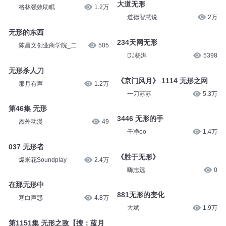
大道无形
格林强效助眠
1.2万
道德智慧说
2万
无形的东西
234天网无形
陈昌文创业商学院_二
505
DJ杨湃
5398
无形杀人刀
《京门风月》 1114 无形之网
那月有声
1.2万
一刀苏苏
5.3万
第46集 无形
3446 无形的手
杰外动漫
49
干净oo
1.4万
037 无形者
《胜于无形》
爆米花Soundplay
2.4万
嗨志远
0
在那无形中
881无形的变化
寒白声惑
4.8万
大斌
1.9万
第1151集 无形之敌【搜：蓝月