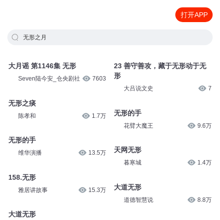
打开APP
无形之月
大月谣 第1146集 无形
23 善守善攻，藏于无形动于无
形
Seven陆今安_仓央剧社
7603
大吕说文史
7
无形之痰
无形的手
陈孝和
1.7万
花臂大魔王
9.6万
无形的手
天网无形
维华演播
13.5万
暮寒城
1.4万
158.无形
大道无形
雅居讲故事
15.3万
道德智慧说
8.8万
大道无形