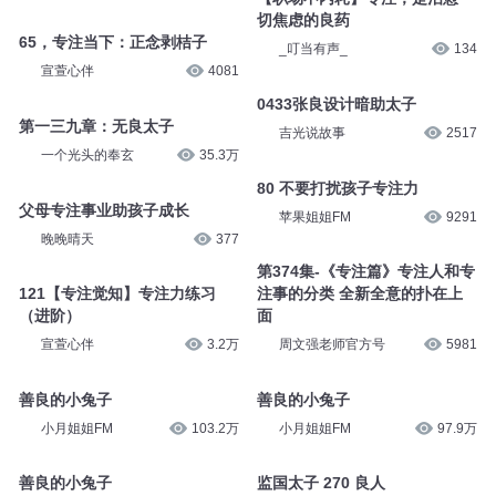
漫卷心理
2.6万
漫卷心理
5.6万
219【专注觉知】正念剥桔子
多大的瘾？男子赌博太专注，民
宣萱心伴
1.5万
警站身旁浑然不觉！
微博报_
6.6万
【职场不内耗】专注，是治愈一
切焦虑的良药
65，专注当下：正念剥桔子
_叮当有声_
134
宣萱心伴
4081
0433张良设计暗助太子
第一三九章：无良太子
吉光说故事
2517
一个光头的奉玄
35.3万
80 不要打扰孩子专注力
父母专注事业助孩子成长
苹果姐姐FM
9291
晚晚晴天
377