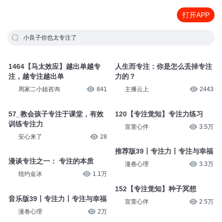
打开APP
小良子你也太专注了
1464【马太效应】越出单越专
人生而专注：你是怎么丢掉专注
注，越专注越出单
力的？
周家二小姐咨询
841
主播云上
2443
57_教会孩子专注于课堂，有效
120【专注觉知】专注力练习
训练专注力
宣萱心伴
3.5万
安心来了
28
推荐版39丨专注力丨专注与幸福
漫谈专注之一： 专注的本质
漫卷心理
3.3万
纽约金冰
1.1万
152【专注觉知】种子冥想