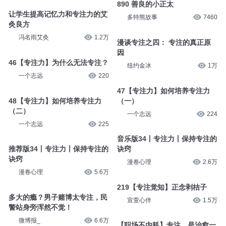
音乐版39丨专注力丨专注与幸福
宣萱心伴
2.5万
漫卷心理
2万
890 善良的小正太
让学生提高记忆力和专注力的艾
多特熊故事
7460
灸良方
冯名雨艾灸
1.2万
漫谈专注之四： 专注的真正原
因
46【专注力】为什么无法专注？
纽约金冰
1万
一个志远
220
47【专注力】如何培养专注力
48【专注力】如何培养专注力
（一）
（二）
一个志远
224
一个志远
225
音乐版34丨专注力丨保持专注的
推荐版34丨专注力丨保持专注的
诀窍
诀窍