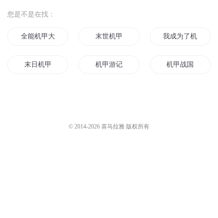
您是不是在找：
全能机甲大师
末世机甲
我成为了机甲师
末日机甲
机甲游记
机甲战国
神圣机甲
机甲神皇
机甲西游
末世之我可是要成为机甲王的男人
剑与机甲
我在异世界成为女
© 2014-
2026
喜马拉雅 版权所有
机甲仙路
穿越机甲之修真少年
我的机甲战记
重生之机甲大师
路过此世的机甲行者
机甲天王
异世之最强机甲
无尽机甲