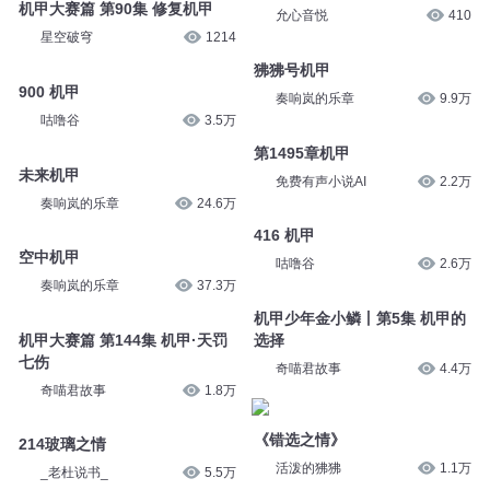
机甲大赛篇 第90集 修复机甲
允心音悦
410
星空破穹
1214
狒狒号机甲
900 机甲
奏响岚的乐章
9.9万
咕噜谷
3.5万
第1495章机甲
未来机甲
免费有声小说AI
2.2万
奏响岚的乐章
24.6万
416 机甲
空中机甲
咕噜谷
2.6万
奏响岚的乐章
37.3万
机甲少年金小鳞丨第5集 机甲的
机甲大赛篇 第144集 机甲·天罚
选择
七伤
奇喵君故事
4.4万
奇喵君故事
1.8万
《错选之情》
214玻璃之情
活泼的狒狒
1.1万
_老杜说书_
5.5万