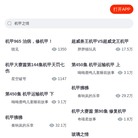
打开APP
机甲之情
机甲965 治病，修机甲！
超威兽王机甲VS超威龙王机甲
聴见
1350
胖胖猫玩具
17.5万
机甲大赛篇第144集机甲天罚七
第450集 机甲运输机甲 上
伤
呦呦鹿鸣儿童睡前故事
3.1万
星空破穹
1147
机甲狒狒
第450集 机甲运输机甲 下
奏响岚的乐章
29.2万
呦呦鹿鸣儿童睡前故事
3.1万
机甲大赛篇 第90集 修复机甲
机甲狒狒
奇喵君故事
1.8万
奏响岚的乐章
32.1万
玻璃之情