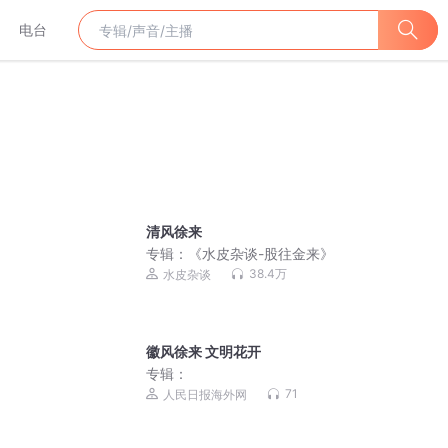
电台
清风徐来
专辑：
《水皮杂谈-股往金来》
38.4万
水皮杂谈
徽风徐来 文明花开
专辑：
71
人民日报海外网