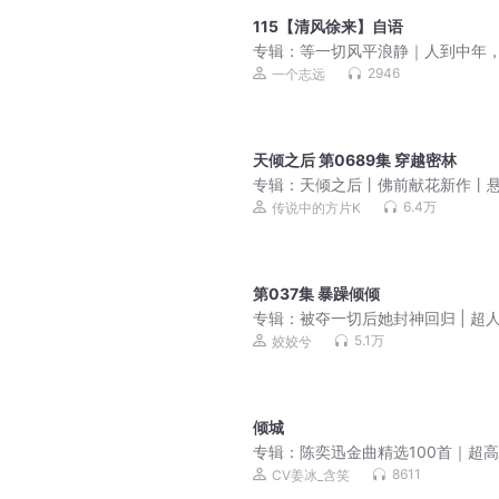
115【清风徐来】自语
专辑：
等一切风平浪静｜人到中年
松不跨｜凡事尽心尽力了，就别太
2946
一个志远
自己。做到了是经验，失败了是教
天倾之后 第0689集 穿越密林
专辑：
天倾之后丨佛前献花新作丨
恐怖 | 杨间联动丨神秘复苏作者 | V
6.4万
传说中的方片K
费 | 多人有声剧
第037集 暴躁倾倾
专辑：
被夺一切后她封神回归 | 超
马甲爽文|多人有声剧
5.1万
姣姣兮
倾城
专辑：
陈奕迅金曲精选100首｜超
｜必备歌单
8611
CV姜冰_含笑