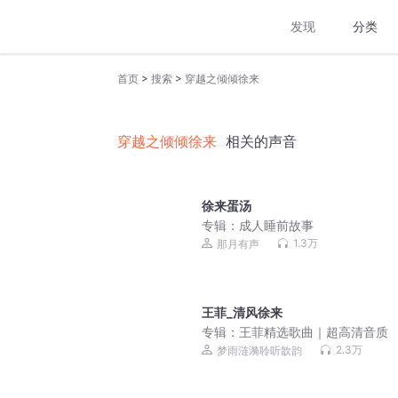
发现
分类
>
>
首页
搜索
穿越之倾倾徐来
穿越之倾倾徐来
相关的声音
徐来蛋汤
专辑：
成人睡前故事
1.3万
那月有声
王菲_清风徐来
专辑：
王菲精选歌曲｜超高清音质
2.3万
梦雨涟漪聆听歆韵