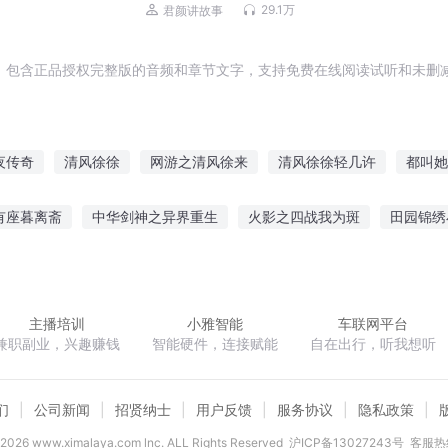
予彤 | 免费多人剧
29.1万
君颜讲故事
，包含正品授权完整版的音频和章节文字，支持免费在线阅读试听和未删减
夜传奇
清风徐徐
网游之清风徐来
清风徐徐轻几许
都叫她
路徐行
徐来徐依依
徐徐推之
清风徐来
徐徐飘而风又来
有座暮离斋
中华剑神之异界重生
火影之四战我为斑
田园锦绣
晨暮
九霄帝王决
残辉序章毁灭之初
豪门宠婚之总裁太无赖
主播培训
小雅智能
车联网平台
兼职副业，兴趣赚钱
智能硬件，连接赋能
自在出行，听我想听
们
公司新闻
招贤纳士
用户反馈
服务协议
隐私政策
2026
www.ximalaya.com lnc. ALL Rights Reserved
沪ICP备13027243号
客服热线