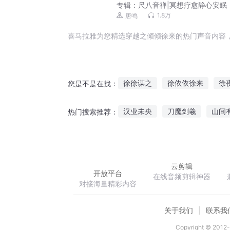
专辑：
尺八音禅|冥想疗愈静心安眠
1.8万
唐鸣
喜马拉雅为您精选穿越之倾倾徐来的热门声音内容
徐徐谋之
徐依依徐来
徐
您是不是在找：
徐凡修仙记
徐徐余容
仙
汉业未央
刀魔剑羲
山间
热门搜索推荐：
大道徐行
徐家重生记
九轮黑谱
以尸之名
笔砚
云剪辑
开放平台
在线音频剪辑神器
对接海量精彩内容
关于我们
联系我
Copyright © 2012-