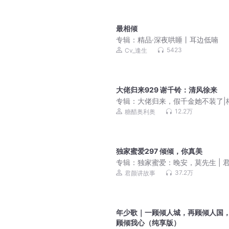
最相倾
专辑：
精品·深夜哄睡丨耳边低喃
5423
Cv_逢生
大佬归来929 谢千铃：清风徐来
专辑：
大佬归来，假千金她不装了|
如生|玄学灵异爆笑风水悬疑|关栩栩
12.2万
糖醋奥利奥
栩栩&褚北鹤|多人剧
独家蜜爱297 倾倾，你真美
专辑：
独家蜜爱：晚安，莫先生 | 君
予彤 | 免费多人剧
37.2万
君颜讲故事
年少歌｜一顾倾人城，再顾倾人国
顾倾我心（纯享版）