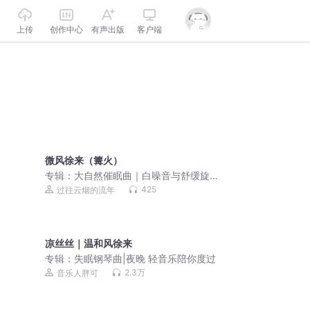
上传
创作中心
有声出版
客户端
微风徐来（篝火）
专辑：
大自然催眠曲｜白噪音与舒缓旋
律的交织
425
过往云烟的流年
凉丝丝｜温和风徐来
专辑：
失眠钢琴曲|夜晚 轻音乐陪你度过
2.3万
音乐人胖可