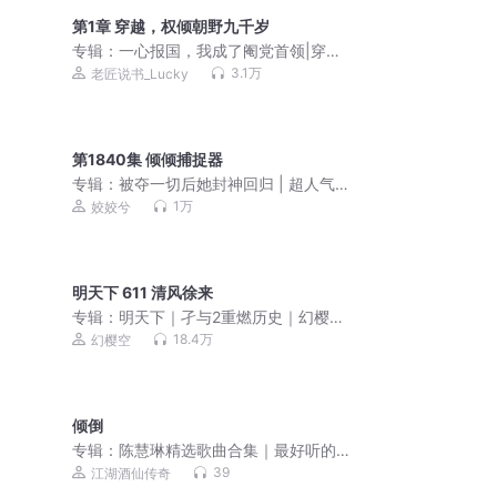
第1章 穿越，权倾朝野九千岁
专辑：
一心报国，我成了阉党首领|穿越
真太监|爆笑无厘头| 多人有声剧
3.1万
老匠说书_Lucky
第1840集 倾倾捕捉器
专辑：
被夺一切后她封神回归 | 超人气
马甲爽文|多人有声剧
1万
姣姣兮
明天下 611 清风徐来
专辑：
明天下｜孑与2重燃历史｜幻樱空
领衔丨精品有声剧
18.4万
幻樱空
倾倒
专辑：
陈慧琳精选歌曲合集｜最好听的
歌曲｜超高清音质
39
江湖酒仙传奇