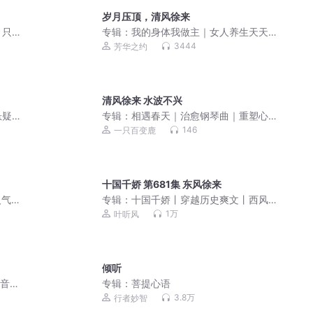
岁月压顶，清风徐来
，只
专辑：
我的身体我做主｜女人养生天天
为难
讲
3444
芳华之约
训
清风徐来 水波不兴
悬疑
专辑：
相遇春天｜治愈钢琴曲｜重塑心
IP免
灵 唤醒内在疗愈力
146
一只百变鹿
十国千娇 第681集 东风徐来
人气
专辑：
十国千娇丨穿越历史爽文丨西风
紧著丨多人有声剧
1万
叶听风
倾听
高音质
专辑：
菩提心语
3.8万
行者妙智