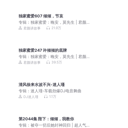
独家蜜爱607 倾倾，节哀
专辑：
独家蜜爱：晚安，莫先生 | 君颜/
予彤 | 免费多人剧
21.9万
君颜讲故事
独家蜜爱247 许倾倾的底牌
专辑：
独家蜜爱：晚安，莫先生 | 君颜/
予彤 | 免费多人剧
39.5万
君颜讲故事
清风徐来水波不兴-迷人瑾
专辑：
迷人瑾-车载劲爆DJ电音舞曲
1.1万
DJ迷人瑾
第2044集 陛下：倾倾，我教你
专辑：
被夺一切后她封神回归 | 超人气