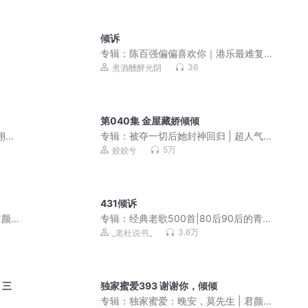
倾诉
专辑：
陈百强偏偏喜欢你｜港乐最难复
制的天真色泽
36
煮酒醺醉光阴
第040集 金屋藏娇倾倾
栩栩
专辑：
被夺一切后她封神回归 | 超人气
/姜
马甲爽文|多人有声剧
5万
姣姣兮
431倾诉
颜/
专辑：
经典老歌500首|80后90后的青春
回忆
3.6万
_老杜说书_
，三
独家蜜爱393 谢谢你，倾倾
专辑：
独家蜜爱：晚安，莫先生 | 君颜/