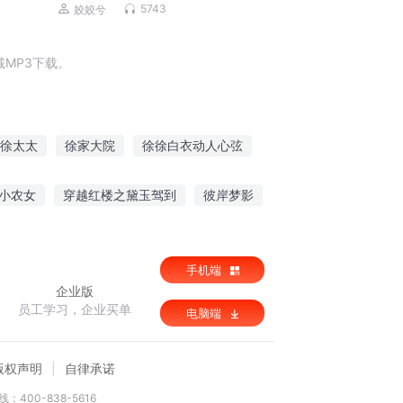
马甲爽文|多人有声剧
5743
姣姣兮
MP3下载。
徐太太
徐家大院
徐徐白衣动人心弦
南风如君徐徐来
徐当归不归
小农女
穿越红楼之黛玉驾到
彼岸梦影
仙域攻略
手机端
企业版
员工学习，企业买单
电脑端
版权声明
自律承诺
：400-838-5616