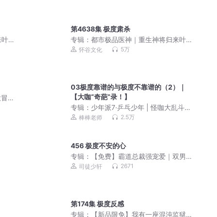
第4638集 极度肃杀
来叶
专辑：
都市极品医神｜重生神将归来叶
辰夏若雪
5万
怀谷文化
03极度靠谱的与极度不靠谱的（2）｜
【大咖“奇葩”录！】
大冒
专辑：
少年派7·乒乓少年 | 怪咖大乱斗
（番外篇2）
2.5万
棒棒老师
456 极度不安的心
专辑：
【免费】霸道总裁强宠爱｜双男
主｜纯爱｜多播｜都市
2671
司徒少轩
第174集 极度反感
幻
专辑：
【新品限免】我有一座混沌监狱