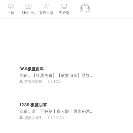
上传
创作中心
有声出版
客户端
366极度自卑
专辑：
【经典免费】【谜案追踪】悬疑
推理|长篇刑侦|悬爱
1.2万
玄青老刺猬
1239 极度阴寒
专辑：
道士不好惹丨多人版丨风水秘术
丨爆笑丨都市丨悬疑恐怖灵异
46.2万
演播人骨头