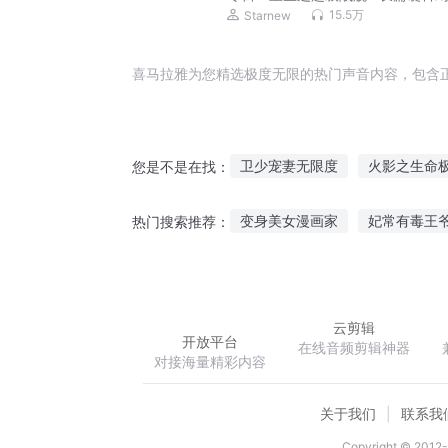
15.5万
Starnew
喜马拉雅为您精选极度无限的热门声音内容，包含
卫少宠妻无限度
火影之生命
您是不是在找：
龙之极限
星空无极限
神
变身美女漫画家
妃常有毒王
热门搜索推荐：
黄鸟无衣
凤者倾世之一世烟
云剪辑
开放平台
在线音频剪辑神器
对接海量精彩内容
关于我们
联系我
Copyright © 2012-