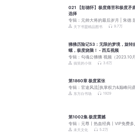
021 【彭德怀】极度痛苦和极度矛
选择
专辑：
元帅大将的最后岁月 | 朱德 
怀 刘伯承 贺龙等
9.7万
天下书盟精品图书
狒狒历险记53：无限的梦境，旋转
螺，极度烧脑！ - 西瓜视频
专辑：
勾魂公狒狒 视频（2023.10
新）
3.6万
搞笑的小张
第1860章 极度紧张
专辑：
官途风流|执掌权力&巅峰问
宦海沉浮
1929
东方白书场
第1002集 极度震撼
专辑：
元尊丨热血经典丨VIP免费多
声丨天蚕土豆作品
5.2万
未天文化