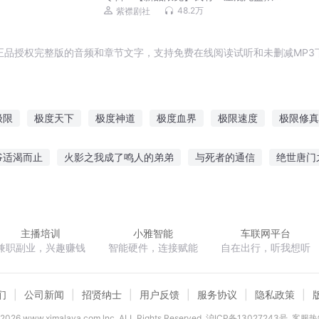
爆笑玄幻 | 紫襟剧社出品
48.2万
紫襟剧社
正品授权完整版的音频和章节文字，支持免费在线阅读试听和未删减MP3
极限
极度天下
极度神道
极度血界
极限速度
极限修真
恋无极限
极度人间
维度无极限
战极无限
极限武道之武成
爷适渴而止
火影之我成了鸣人的弟弟
与死者的通信
绝世唐门
雨迷蒙
弃天逆少
权倾贵女
精神体成神就能改变世界
仙凡
主播培训
小雅智能
车联网平台
兼职副业，兴趣赚钱
智能硬件，连接赋能
自在出行，听我想听
们
公司新闻
招贤纳士
用户反馈
服务协议
隐私政策
2026
www.ximalaya.com lnc. ALL Rights Reserved
沪ICP备13027243号
客服热线