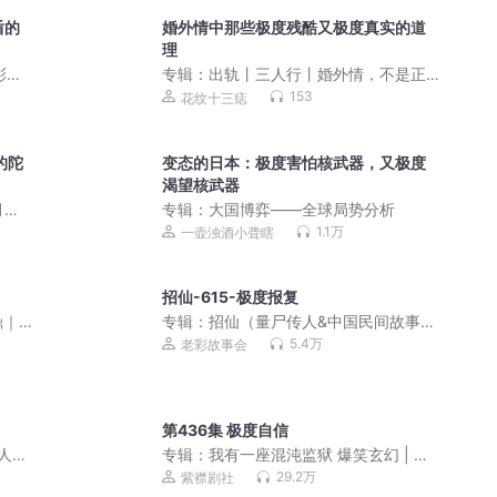
盾的
婚外情中那些极度残酷又极度真实的道
理
彭德
专辑：
出轨丨三人行丨婚外情，不是正
大光明的都不叫爱情
153
花纹十三痣
的陀
变态的日本：极度害怕核武器，又极度
渴望核武器
月更
专辑：
大国博弈——全球局势分析
1.1万
一壶浊酒小聋瞎
招仙-615-极度报复
鼎｜
专辑：
招仙（量尸传人&中国民间故事&
鬼故事）老彩力作
5.4万
老彩故事会
第436集 极度自信
人有
专辑：
我有一座混沌监狱 爆笑玄幻 | 紫
襟剧社出品
29.2万
紫襟剧社