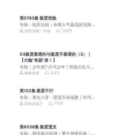
第5783集 极度危险
专辑：
轮回乐园｜全网人气最高的无限
流
12.8万
悦音涟漪丶不倾
03极度靠谱的与极度不靠谱的（3）｜
【大咖“奇葩”录！】
专辑：
少年派7·乒乓少年 | 怪咖大乱斗
（番外篇2）
2.5万
棒棒老师
第152集 极度不行
专辑：
重生八零：团宠天命福妻丨年代
乡村丨团宠金手指丨荔枝王苦丨多人有
7735
荔枝滚远了
声剧
第6538集 极度透支
专辑：
都市极品医神｜重生神将归来｜