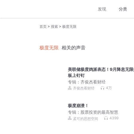
发现
分类
>
>
首页
搜索
极度无限
极度无限
相关的声音
美联储极度鸽派表态！9月降息无限
板上钉钉
专辑：
齐俊杰看财经
4万
齐俊杰看财经
极度崩溃！
专辑：
股票投资的最高智慧
4399
孟可的思想空间