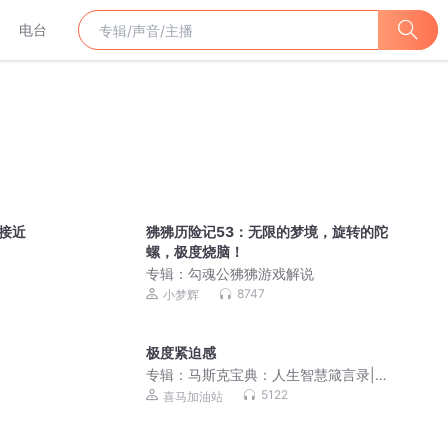
电台
接近
狒狒历险记53：无限的梦境，旋转的陀
螺，极度烧脑！
专辑：
勾魂公狒狒游戏解说
8747
小梦辉
极度紧迫感
专辑：
马斯克宝典：人生智慧箴言录|
《纳瓦尔宝典》作者2026全新力作 | 全
5122
喜马加油站
球新书飙升榜Top1