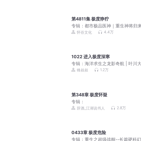
第4811集 极度狰狞
专辑：
都市极品医神｜重生神将归
辰夏若雪
4.4万
怀谷文化
1022 进入极度深寒
专辑：
海洋求生之龙影奇航 | 叶川
险 | 锋叔叔
1.2万
锋叔叔
第348章 极度怀疑
专辑：
2.8万
辞酒_江湖说书人
0433章 极度危险
专辑：
重生之超级战舰--长篇硬科