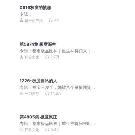
0616极度的愤怒
专辑：
45
进击的三娘
第5874集 极度深空
专辑：
都市极品医神｜重生神将归来｜
叶辰夏若雪｜VIP免费
2.7万
怀谷文化
1226-极度自私的人
专辑：
福宝三岁半，她被八个舅舅团宠
了 | 爆笑都市悬疑风水文丨粟宝 | 一刀苏
14.6万
一刀苏苏
苏多人有声剧 | VIP免费
第4805集 极度疯狂
专辑：
都市极品医神｜重生神将归来叶
辰夏若雪
4.4万
怀谷文化