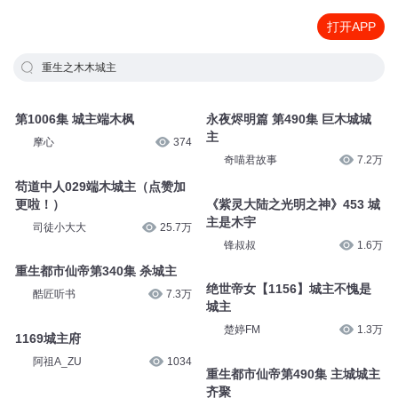
打开APP
重生之木木城主
第1006集 城主端木枫
永夜烬明篇 第490集 巨木城城
主
摩心
374
奇喵君故事
7.2万
苟道中人029端木城主（点赞加
更啦！）
《紫灵大陆之光明之神》453 城
主是木宇
司徒小大大
25.7万
锋叔叔
1.6万
重生都市仙帝第340集 杀城主
绝世帝女【1156】城主不愧是
酷匠听书
7.3万
城主
楚婷FM
1.3万
1169城主府