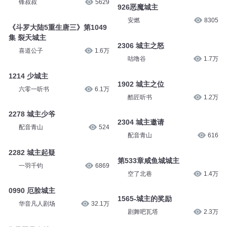
小书声课内外必读故事
1.1万
735 城主赠剑
1052 城主亲至
浩纬_诱声故事
6.3万
咕噜谷
3万
837 新城主
926恶魔城主
锋叔叔
5629
安燃
8305
《斗罗大陆5重生唐三》第1049
集 裂天城主
2306 城主之怒
喜道公子
1.6万
咕噜谷
1.7万
1214 少城主
1902 城主之位
六零一听书
6.1万
酷匠听书
1.2万
2278 城主少爷
2304 城主邀请