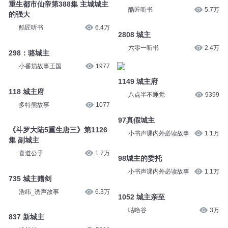
阿祖A_ZU
1034
重生都市仙帝第490集 主城城主
齐聚
酷匠听书
5.7万
重生都市仙帝第388集 主城城主
的强大
酷匠听书
6.4万
2808 城主
六零一听书
2.4万
298：骆城主
小番茄故事王国
1977
1149 城主府
八点半不睡觉
9399
118 城主府
多特熊故事
1077
97真假城主
小书声课内外必读故事
1.1万
《斗罗大陆5重生唐三》第1126
集 副城主
98城主的委托
喜道公子
1.7万